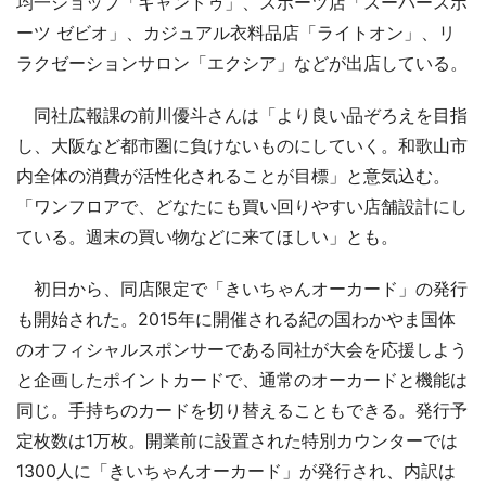
均一ショップ「キャンドゥ」、スポーツ店「スーパースポ
ーツ ゼビオ」、カジュアル衣料品店「ライトオン」、リ
ラクゼーションサロン「エクシア」などが出店している。
同社広報課の前川優斗さんは「より良い品ぞろえを目指
し、大阪など都市圏に負けないものにしていく。和歌山市
内全体の消費が活性化されることが目標」と意気込む。
「ワンフロアで、どなたにも買い回りやすい店舗設計にし
ている。週末の買い物などに来てほしい」とも。
初日から、同店限定で「きいちゃんオーカード」の発行
も開始された。2015年に開催される紀の国わかやま国体
のオフィシャルスポンサーである同社が大会を応援しよう
と企画したポイントカードで、通常のオーカードと機能は
同じ。手持ちのカードを切り替えることもできる。発行予
定枚数は1万枚。開業前に設置された特別カウンターでは
1300人に「きいちゃんオーカード」が発行され、内訳は