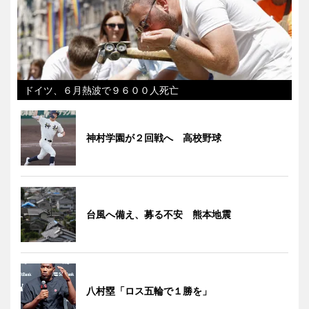
ドイツ、６月熱波で９６００人死亡
神村学園が２回戦へ 高校野球
台風へ備え、募る不安 熊本地震
八村塁「ロス五輪で１勝を」