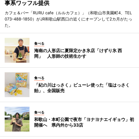
事系ワッフル提供
カフェ＆バー「RURU cafe（ルルカフェ）」（和歌山市美園町4、TEL
073-488-1850）がJR和歌山駅西口の近くにオープンして2カ月がたっ
た。
食べる
海南の人形店に夏限定かき氷店「けずり氷 西
岡」 人形師の技術生かす
食べる
「紀の川はっさく」ピューレ使った「塩はっさく
飴」、全国販売
食べる
和歌山・本町公園で夜市「ヨナヨナエイギョウ」初
開催へ 県内外から33店