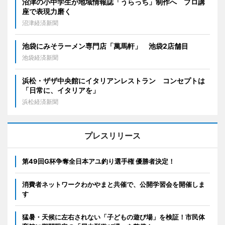
沼津の小中学生が地域情報誌「うらっち」制作へ プロ講
座で表現力磨く
沼津経済新聞
池袋にみそラーメン専門店「萬馬軒」 池袋2店舗目
池袋経済新聞
浜松・ザザ中央館にイタリアンレストラン コンセプトは
「日常に、イタリアを」
浜松経済新聞
プレスリリース
第49回G杯争奪全日本アユ釣り選手権 優勝者決定！
消費者ネットワークわかやまと共催で、公開学習会を開催しま
す
猛暑・天候に左右されない「子どもの遊び場」を検証！市民体