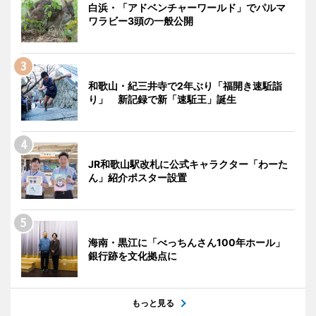
白浜・「アドベンチャーワールド」でパルマ
ワラビー3頭の一般公開
和歌山・紀三井寺で2年ぶり「福開き速駈詣
り」 新記録で新「速駈王」誕生
JR和歌山駅改札に公式キャラクター「わーた
ん」紹介ポスター設置
海南・黒江に「べっちんさん100年ホール」
銀行跡を文化拠点に
もっと見る