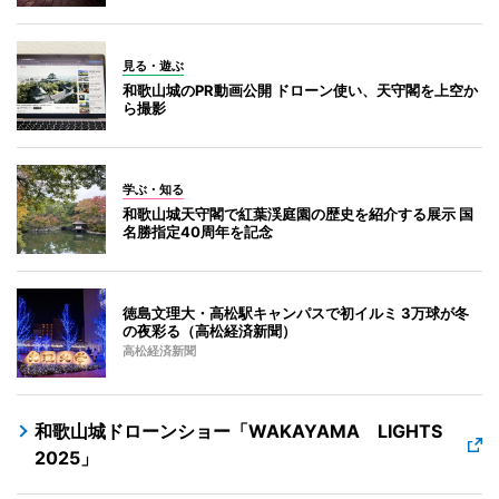
見る・遊ぶ
和歌山城のPR動画公開 ドローン使い、天守閣を上空か
ら撮影
学ぶ・知る
和歌山城天守閣で紅葉渓庭園の歴史を紹介する展示 国
名勝指定40周年を記念
徳島文理大・高松駅キャンパスで初イルミ 3万球が冬
の夜彩る（高松経済新聞）
高松経済新聞
和歌山城ドローンショー「WAKAYAMA LIGHTS
2025」