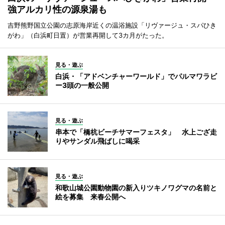
強アルカリ性の源泉湯も
吉野熊野国立公園の志原海岸近くの温浴施設「リヴァージュ・スパひき
がわ」（白浜町日置）が営業再開して3カ月がたった。
見る・遊ぶ
白浜・「アドベンチャーワールド」でパルマワラビ
ー3頭の一般公開
見る・遊ぶ
串本で「橋杭ビーチサマーフェスタ」 水上ござ走
りやサンダル飛ばしに喝采
見る・遊ぶ
和歌山城公園動物園の新入りツキノワグマの名前と
絵を募集 来春公開へ