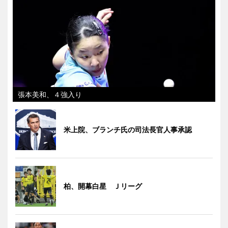
張本美和、４強入り
米上院、ブランチ氏の司法長官人事承認
柏、開幕白星 Ｊリーグ