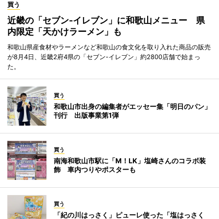
買う
近畿の「セブン-イレブン」に和歌山メニュー 県
内限定「天かけラーメン」も
和歌山県産食材やラーメンなど和歌山の食文化を取り入れた商品の販売
が8月4日、近畿2府4県の「セブン-イレブン」約2800店舗で始まっ
た。
買う
和歌山市出身の編集者がエッセー集「明日のパン」
刊行 出版事業第1弾
買う
南海和歌山市駅に「M！LK」塩崎さんのコラボ装
飾 車内つりやポスターも
買う
「紀の川はっさく」ピューレ使った「塩はっさく