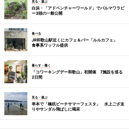
見る・遊ぶ
白浜・「アドベンチャーワールド」でパルマワラビ
ー3頭の一般公開
食べる
JR和歌山駅近くにカフェ＆バー「ルルカフェ」
食事系ワッフル提供
暮らす・働く
「コワーキングデー和歌山」初開催 7施設を巡る
2日間
見る・遊ぶ
串本で「橋杭ビーチサマーフェスタ」 水上ござ走
りやサンダル飛ばしに喝采