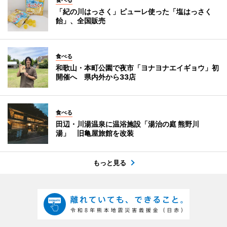
食べる
「紀の川はっさく」ピューレ使った「塩はっさく
飴」、全国販売
食べる
和歌山・本町公園で夜市「ヨナヨナエイギョウ」初
開催へ 県内外から33店
食べる
田辺・川湯温泉に温浴施設「湯治の庭 熊野川
湯」 旧亀屋旅館を改装
もっと見る