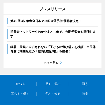
プレスリリース
第49回G杯争奪全日本アユ釣り選手権 優勝者決定！
消費者ネットワークわかやまと共催で、公開学習会を開催しま
す
猛暑・天候に左右されない「子どもの遊び場」を検証！市民体
育館に期間限定の「屋内型遊び場」を整備！
もっと見る
食べる
見る・遊ぶ
買う
暮らす・働く
学ぶ・知る
特集