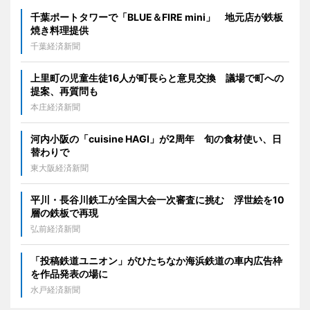
千葉ポートタワーで「BLUE＆FIRE mini」 地元店が鉄板
焼き料理提供
千葉経済新聞
上里町の児童生徒16人が町長らと意見交換 議場で町への
提案、再質問も
本庄経済新聞
河内小阪の「cuisine HAGI」が2周年 旬の食材使い、日
替わりで
東大阪経済新聞
平川・長谷川鉄工が全国大会一次審査に挑む 浮世絵を10
層の鉄板で再現
弘前経済新聞
「投稿鉄道ユニオン」がひたちなか海浜鉄道の車内広告枠
を作品発表の場に
水戸経済新聞