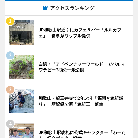
アクセスランキング
JR和歌山駅近くにカフェ＆バー「ルルカフ
ェ」 食事系ワッフル提供
白浜・「アドベンチャーワールド」でパルマ
ワラビー3頭の一般公開
和歌山・紀三井寺で2年ぶり「福開き速駈詣
り」 新記録で新「速駈王」誕生
JR和歌山駅改札に公式キャラクター「わーた