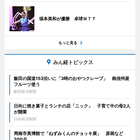
張本美和が優勝 卓球ＷＴＴ
もっと見る
みん経トピックス
飯田の国道153沿いに「3時のおやつクレープ」 南信州産
フルーツ使う
飯田経済新聞
日向に焼き菓子とランチの店「ニック」 子育て中の母2人
が開業
日向経済新聞
周南市美博館で「ねずみくんのチョッキ展」 原画など
200点