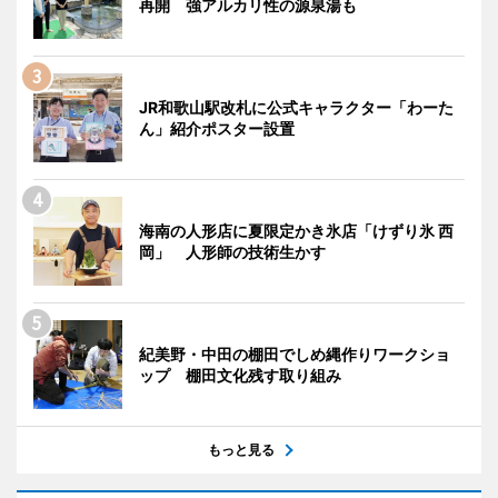
再開 強アルカリ性の源泉湯も
JR和歌山駅改札に公式キャラクター「わーた
ん」紹介ポスター設置
海南の人形店に夏限定かき氷店「けずり氷 西
岡」 人形師の技術生かす
紀美野・中田の棚田でしめ縄作りワークショ
ップ 棚田文化残す取り組み
もっと見る