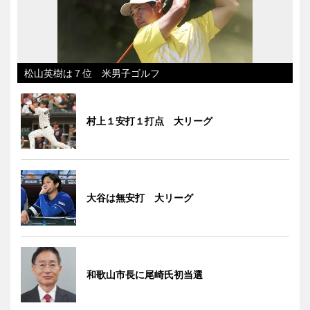
松山英樹は７位 米男子ゴルフ
村上１安打１打点 大リーグ
大谷は無安打 大リーグ
和歌山市長に尾崎氏初当選