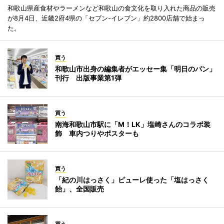
和歌山県産食材やラーメンなど和歌山の食文化を取り入れた商品の販売
が8月4日、近畿2府4県の「セブン-イレブン」約2800店舗で始まっ
た。
買う
和歌山市出身の編集者がエッセー集「明日のパン」
刊行 出版事業第1弾
買う
南海和歌山市駅に「M！LK」塩崎さんのコラボ装
飾 車内つりやポスターも
買う
「紀の川はっさく」ピューレ使った「塩はっさく
飴」、全国販売