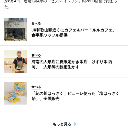
が8月4日、近畿2府4県の「セブン-イレブン」約2800店舗で始まっ
た。
食べる
JR和歌山駅近くにカフェ＆バー「ルルカフェ」
食事系ワッフル提供
食べる
海南の人形店に夏限定かき氷店「けずり氷 西
岡」 人形師の技術生かす
食べる
「紀の川はっさく」ピューレ使った「塩はっさく
飴」、全国販売
もっと見る