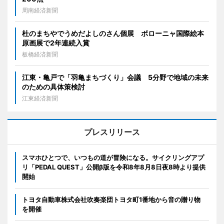
周南経済新聞
杜のまちやでうめだよしのさん個展 ボローニャ国際絵本
原画展で2年連続入賞
板橋経済新聞
江東・亀戸で「羽亀まちづくり」会議 5分野で地域の未来
のための具体策検討
江東経済新聞
プレスリリース
スマホひとつで、いつもの道が冒険になる。サイクリングアプ
リ「PEDAL QUEST」公開β版を令和8年8月8日夜8時より提供
開始
トヨタ自動車株式会社吹奏楽団トヨタ町1番地から音の贈り物
を開催