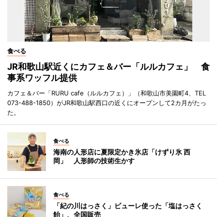
食べる
JR和歌山駅近くにカフェ＆バー「ルルカフェ」 食
事系ワッフル提供
カフェ＆バー「RURU cafe（ルルカフェ）」（和歌山市美園町4、TEL
073-488-1850）がJR和歌山駅西口の近くにオープンして2カ月がたっ
た。
食べる
海南の人形店に夏限定かき氷店「けずり氷 西
岡」 人形師の技術生かす
食べる
「紀の川はっさく」ピューレ使った「塩はっさく
飴」、全国販売