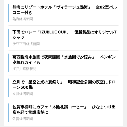
熱海にリゾートホテル「ヴィラージュ熱海」 全82室バル
コニー付き
熱海経済新聞
下田でバレー「IZUBLUE CUP」 優勝賞品はオリジナルT
シャツ
伊豆下田経済新聞
葛西臨海水族園で夜間開園「水族園で夕涼み」 ペンギン
夕暮れガイドも
江戸川経済新聞
立川で「星空と光の夏祭り」 昭和記念公園の夜空にドロ
ーン500機
立川経済新聞
佐賀市柳町にカフェ「木陰礼讃コーヒー」 ひなまつり出
店を経て常設店舗に
佐賀経済新聞