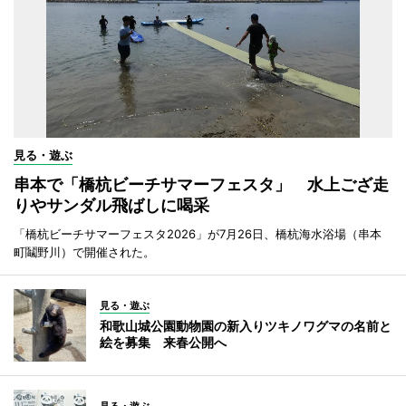
見る・遊ぶ
串本で「橋杭ビーチサマーフェスタ」 水上ござ走
りやサンダル飛ばしに喝采
「橋杭ビーチサマーフェスタ2026」が7月26日、橋杭海水浴場（串本
町鬮野川）で開催された。
見る・遊ぶ
和歌山城公園動物園の新入りツキノワグマの名前と
絵を募集 来春公開へ