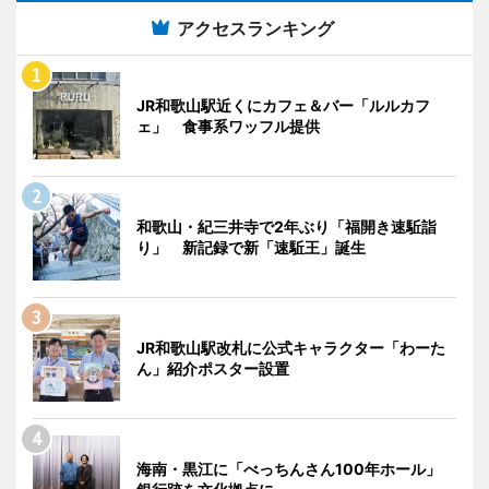
アクセスランキング
JR和歌山駅近くにカフェ＆バー「ルルカフ
ェ」 食事系ワッフル提供
和歌山・紀三井寺で2年ぶり「福開き速駈詣
り」 新記録で新「速駈王」誕生
JR和歌山駅改札に公式キャラクター「わーた
ん」紹介ポスター設置
海南・黒江に「べっちんさん100年ホール」