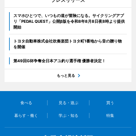
プレスリリース
スマホひとつで、いつもの道が冒険になる。サイクリングアプ
リ「PEDAL QUEST」公開β版を令和8年8月8日夜8時より提供
開始
トヨタ自動車株式会社吹奏楽団トヨタ町1番地から音の贈り物
を開催
第49回G杯争奪全日本アユ釣り選手権 優勝者決定！
もっと見る
食べる
見る・遊ぶ
買う
暮らす・働く
学ぶ・知る
特集