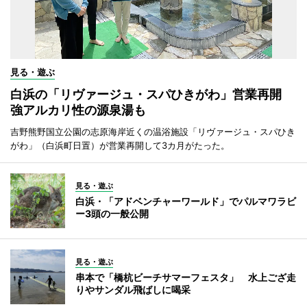
見る・遊ぶ
白浜の「リヴァージュ・スパひきがわ」営業再開
強アルカリ性の源泉湯も
吉野熊野国立公園の志原海岸近くの温浴施設「リヴァージュ・スパひき
がわ」（白浜町日置）が営業再開して3カ月がたった。
見る・遊ぶ
白浜・「アドベンチャーワールド」でパルマワラビ
ー3頭の一般公開
見る・遊ぶ
串本で「橋杭ビーチサマーフェスタ」 水上ござ走
りやサンダル飛ばしに喝采