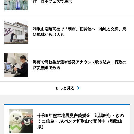
作 ロボフェスで展示
和歌山南陵高校で「朝市」初開催へ 地域と交流、周
辺地域から出店も
海南で高校生が選挙啓発アナウンス吹き込み 行政の
防災無線で放送
もっと見る
令和8年熊本地震災害義援金 紀陽銀行・きの
くに信金・JAバンク和歌山で受付中（和歌山
県）