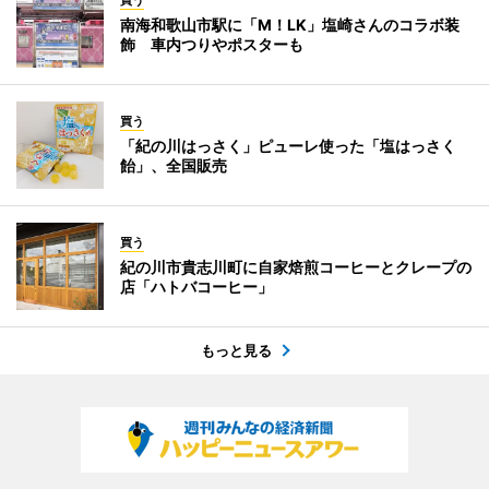
買う
南海和歌山市駅に「M！LK」塩崎さんのコラボ装
飾 車内つりやポスターも
買う
「紀の川はっさく」ピューレ使った「塩はっさく
飴」、全国販売
買う
紀の川市貴志川町に自家焙煎コーヒーとクレープの
店「ハトバコーヒー」
もっと見る