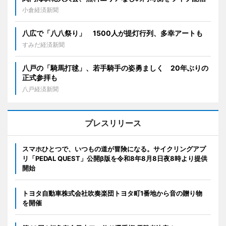
小倉経済新聞
八広で「八八祭り」 1500人が提灯行列、多幸アートも
すみだ経済新聞
八戸の「騎馬打毬」、若手騎手の姿勇ましく 20年ぶりの
正式参拝も
八戸経済新聞
プレスリリース
スマホひとつで、いつもの道が冒険になる。サイクリングアプ
リ「PEDAL QUEST」公開β版を令和8年8月8日夜8時より提供
開始
トヨタ自動車株式会社吹奏楽団トヨタ町1番地から音の贈り物
を開催