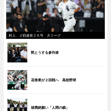
村上、２戦連発２６号 大リーグ
黙とうする参列者
花巻東が２回戦へ 高校野球
核廃絶願い「人間の鎖」