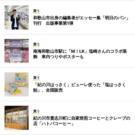
買う
和歌山市出身の編集者がエッセー集「明日のパン」
刊行 出版事業第1弾
買う
南海和歌山市駅に「M！LK」塩崎さんのコラボ装
飾 車内つりやポスターも
買う
「紀の川はっさく」ピューレ使った「塩はっさく
飴」、全国販売
買う
紀の川市貴志川町に自家焙煎コーヒーとクレープの
店「ハトバコーヒー」