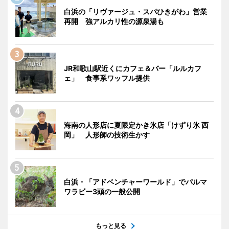
白浜の「リヴァージュ・スパひきがわ」営業
再開 強アルカリ性の源泉湯も
JR和歌山駅近くにカフェ＆バー「ルルカフ
ェ」 食事系ワッフル提供
海南の人形店に夏限定かき氷店「けずり氷 西
岡」 人形師の技術生かす
白浜・「アドベンチャーワールド」でパルマ
ワラビー3頭の一般公開
もっと見る