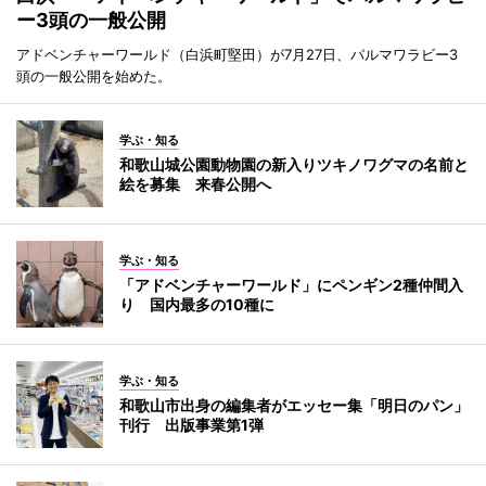
ー3頭の一般公開
アドベンチャーワールド（白浜町堅田）が7月27日、パルマワラビー3
頭の一般公開を始めた。
学ぶ・知る
和歌山城公園動物園の新入りツキノワグマの名前と
絵を募集 来春公開へ
学ぶ・知る
「アドベンチャーワールド」にペンギン2種仲間入
り 国内最多の10種に
学ぶ・知る
和歌山市出身の編集者がエッセー集「明日のパン」
刊行 出版事業第1弾