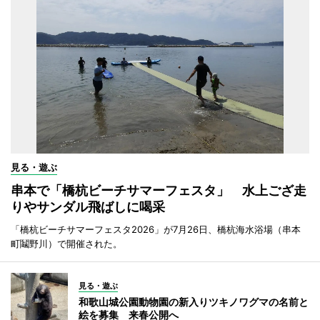
見る・遊ぶ
串本で「橋杭ビーチサマーフェスタ」 水上ござ走
りやサンダル飛ばしに喝采
「橋杭ビーチサマーフェスタ2026」が7月26日、橋杭海水浴場（串本
町鬮野川）で開催された。
見る・遊ぶ
和歌山城公園動物園の新入りツキノワグマの名前と
絵を募集 来春公開へ