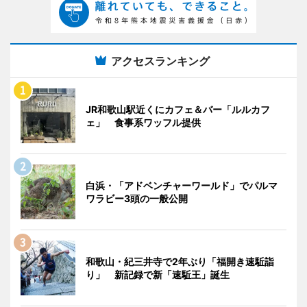
アクセスランキング
JR和歌山駅近くにカフェ＆バー「ルルカフ
ェ」 食事系ワッフル提供
白浜・「アドベンチャーワールド」でパルマ
ワラビー3頭の一般公開
和歌山・紀三井寺で2年ぶり「福開き速駈詣
り」 新記録で新「速駈王」誕生