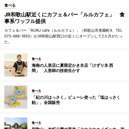
食べる
JR和歌山駅近くにカフェ＆バー「ルルカフェ」 食
事系ワッフル提供
カフェ＆バー「RURU cafe（ルルカフェ）」（和歌山市美園町4、TEL
073-488-1850）がJR和歌山駅西口の近くにオープンして2カ月がたっ
た。
食べる
海南の人形店に夏限定かき氷店「けずり氷 西
岡」 人形師の技術生かす
食べる
「紀の川はっさく」ピューレ使った「塩はっさく
飴」、全国販売
食べる