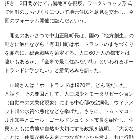
招き、2日間かけて吉備地区を視察。ワークショップ形式
で同町のまちづくりについて地元住民と意見を交わし、今
回のフォーラム開催に臨んだという。
開会のあいさつで中山正隆町長は、国の「地方創生」の
動きに触れながら「有田川町はポートランドのまちづくり
を参考に、総合戦略を策定する。人口60万人の都市とは
違いもあるが、『全米で最も住みたい街』といわれるポー
トランドに学びたい」と意気込みを語った。
山崎さんは「ポートランドは1970年、どん底だった」
と話す。その要因として、人口減少とモータリゼーション
（自動車の大衆化現象）による中心部の空洞化、ウィラメ
ット川の水質の悪化などを挙げた。さらに、トム・マコー
ル州知事とニール・ゴールドシュミット市長を紹介し、住
民とともに農地や自然を大切にする政策を説明。「大切な
ことは、住民が何を未来につなぎたいかを考え、共に行動