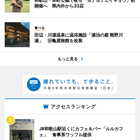
和歌山・本町公園で夜市「ヨナヨナエイギョウ」初
開催へ 県内外から33店
食べる
田辺・川湯温泉に温浴施設「湯治の庭 熊野川
湯」 旧亀屋旅館を改装
もっと見る
アクセスランキング
JR和歌山駅近くにカフェ＆バー「ルルカフ
ェ」 食事系ワッフル提供