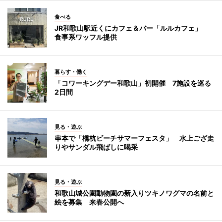
食べる
JR和歌山駅近くにカフェ＆バー「ルルカフェ」
食事系ワッフル提供
暮らす・働く
「コワーキングデー和歌山」初開催 7施設を巡る
2日間
見る・遊ぶ
串本で「橋杭ビーチサマーフェスタ」 水上ござ走
りやサンダル飛ばしに喝采
見る・遊ぶ
和歌山城公園動物園の新入りツキノワグマの名前と
絵を募集 来春公開へ