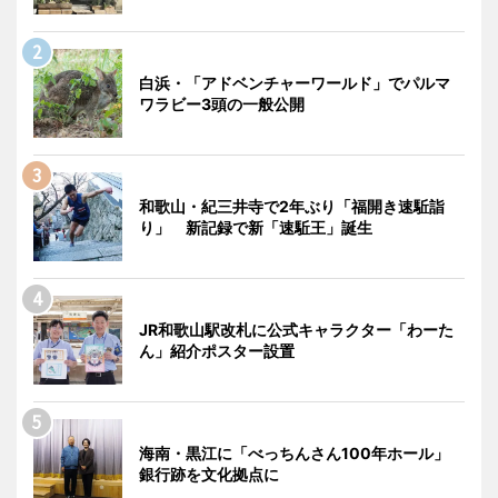
白浜・「アドベンチャーワールド」でパルマ
ワラビー3頭の一般公開
和歌山・紀三井寺で2年ぶり「福開き速駈詣
り」 新記録で新「速駈王」誕生
JR和歌山駅改札に公式キャラクター「わーた
ん」紹介ポスター設置
海南・黒江に「べっちんさん100年ホール」
銀行跡を文化拠点に