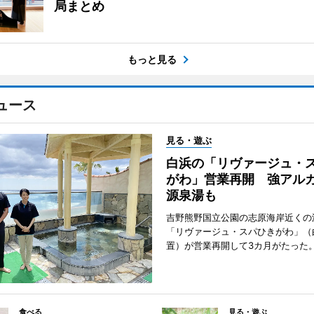
局まとめ
もっと見る
ュース
見る・遊ぶ
白浜の「リヴァージュ・
がわ」営業再開 強アル
源泉湯も
吉野熊野国立公園の志原海岸近くの
「リヴァージュ・スパひきがわ」（
置）が営業再開して3カ月がたった
食べる
見る・遊ぶ