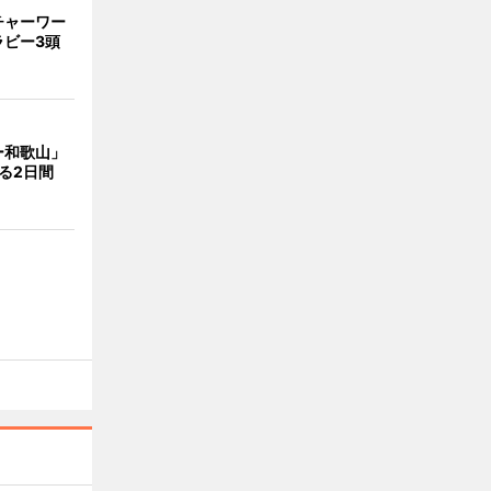
チャーワー
ラビー3頭
ー和歌山」
る2日間