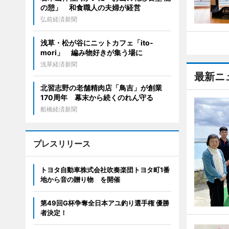
の憩」 和食職人の夫婦が経営
弘前経済新聞
浅草・松が谷にニットカフェ「ito-
mori」 編み物好きが集う場に
浅草経済新聞
最新ニ
北習志野の老舗精肉店「鳥吉」が創業
170周年 幕末から続くのれん守る
船橋経済新聞
プレスリリース
トヨタ自動車株式会社吹奏楽団トヨタ町1番
地から音の贈り物 を開催
第49回G杯争奪全日本アユ釣り選手権 優勝
者決定！