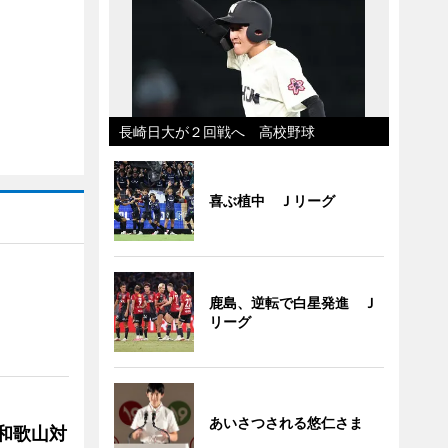
長崎日大が２回戦へ 高校野球
喜ぶ植中 Ｊリーグ
鹿島、逆転で白星発進 Ｊ
リーグ
あいさつされる悠仁さま
局和歌山対