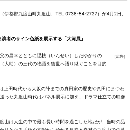
伊都郡九度山町九度山、TEL
0736-54-2727
）が4月2日、
出演者のサイン色紙を展示する「大河展」
父の昌幸とともに隠棲（いんせい）したゆかりの
［広告］
（大助）の三代の物語を後世へ語り継ぐことを目的
は上田時代から大坂の陣までの真田家の歴史や真田にまつわ
を送った九度山時代はパネル展示に加え、ドラマ仕立ての映像
度山は人生の中で最も長い時間を過ごした地だが、当時の品
かりとなる手紙や文献から分かる昌幸と幸村の九度山での暮