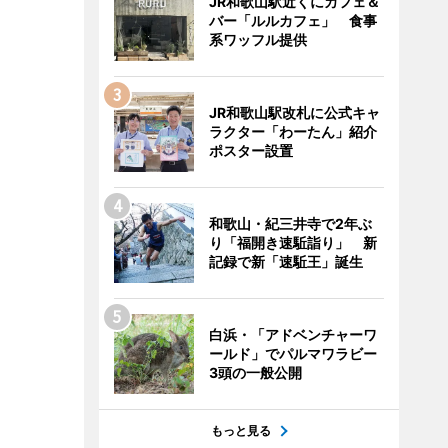
JR和歌山駅近くにカフェ＆
バー「ルルカフェ」 食事
系ワッフル提供
JR和歌山駅改札に公式キャ
ラクター「わーたん」紹介
ポスター設置
和歌山・紀三井寺で2年ぶ
り「福開き速駈詣り」 新
記録で新「速駈王」誕生
白浜・「アドベンチャーワ
ールド」でパルマワラビー
3頭の一般公開
もっと見る