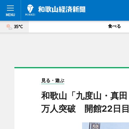
食べる
35°C
見る・遊ぶ
和歌山「九度山・真田
万人突破 開館22日