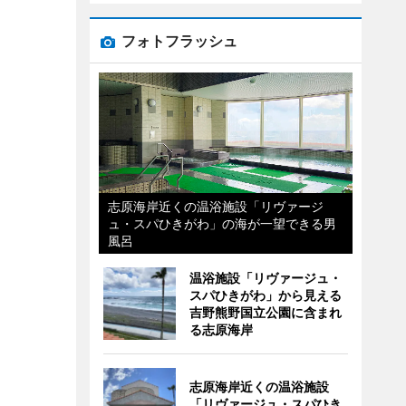
フォトフラッシュ
志原海岸近くの温浴施設「リヴァージ
ュ・スパひきがわ」の海が一望できる男
風呂
温浴施設「リヴァージュ・
スパひきがわ」から見える
吉野熊野国立公園に含まれ
る志原海岸
志原海岸近くの温浴施設
「リヴァージュ・スパひき