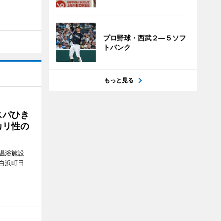
プロ野球・西武２―５ソフ
トバンク
もっと見る
スパひき
カリ性の
温浴施設
白浜町日
。