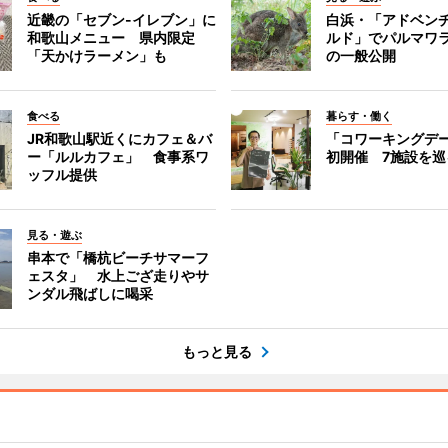
近畿の「セブン-イレブン」に
白浜・「アドベン
和歌山メニュー 県内限定
ルド」でパルマワ
「天かけラーメン」も
の一般公開
食べる
暮らす・働く
JR和歌山駅近くにカフェ＆バ
「コワーキングデ
ー「ルルカフェ」 食事系ワ
初開催 7施設を巡
ッフル提供
見る・遊ぶ
串本で「橋杭ビーチサマーフ
ェスタ」 水上ござ走りやサ
ンダル飛ばしに喝采
もっと見る