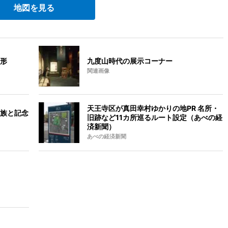
地図を見る
形
九度山時代の展示コーナー
関連画像
天王寺区が真田幸村ゆかりの地PR 名所・
族と記念
旧跡など11カ所巡るルート設定（あべの経
済新聞）
あべの経済新聞