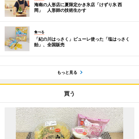
海南の人形店に夏限定かき氷店「けずり氷 西
岡」 人形師の技術生かす
食べる
「紀の川はっさく」ピューレ使った「塩はっさく
飴」、全国販売
もっと見る
買う