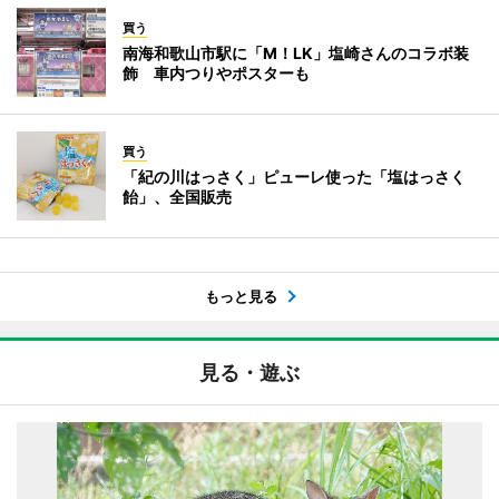
買う
南海和歌山市駅に「M！LK」塩崎さんのコラボ装
飾 車内つりやポスターも
買う
「紀の川はっさく」ピューレ使った「塩はっさく
飴」、全国販売
もっと見る
見る・遊ぶ