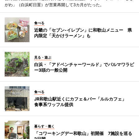
がわ」（白浜町日置）が営業再開して3カ月がたった。
食べる
近畿の「セブン-イレブン」に和歌山メニュー 県
内限定「天かけラーメン」も
見る・遊ぶ
白浜・「アドベンチャーワールド」でパルマワラビ
ー3頭の一般公開
食べる
JR和歌山駅近くにカフェ＆バー「ルルカフェ」
食事系ワッフル提供
暮らす・働く
「コワーキングデー和歌山」初開催 7施設を巡る
2日間