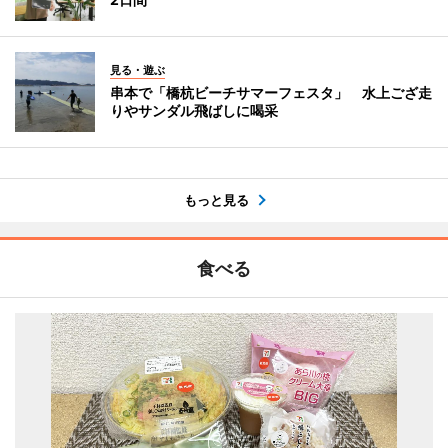
見る・遊ぶ
串本で「橋杭ビーチサマーフェスタ」 水上ござ走
りやサンダル飛ばしに喝采
もっと見る
食べる