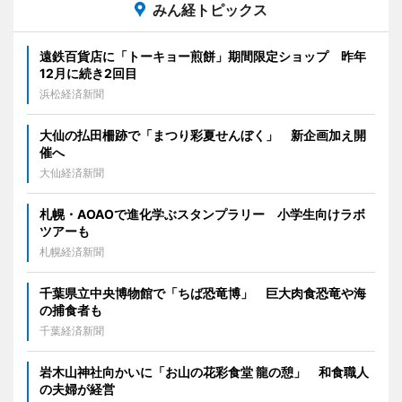
みん経トピックス
遠鉄百貨店に「トーキョー煎餅」期間限定ショップ 昨年
12月に続き2回目
浜松経済新聞
大仙の払田柵跡で「まつり彩夏せんぼく」 新企画加え開
催へ
大仙経済新聞
札幌・AOAOで進化学ぶスタンプラリー 小学生向けラボ
ツアーも
札幌経済新聞
千葉県立中央博物館で「ちば恐竜博」 巨大肉食恐竜や海
の捕食者も
千葉経済新聞
岩木山神社向かいに「お山の花彩食堂 龍の憩」 和食職人
の夫婦が経営