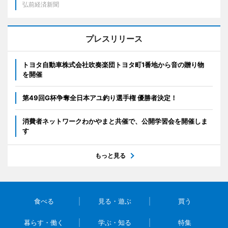
弘前経済新聞
プレスリリース
トヨタ自動車株式会社吹奏楽団トヨタ町1番地から音の贈り物
を開催
第49回G杯争奪全日本アユ釣り選手権 優勝者決定！
消費者ネットワークわかやまと共催で、公開学習会を開催しま
す
もっと見る
食べる
見る・遊ぶ
買う
暮らす・働く
学ぶ・知る
特集