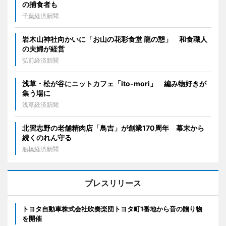
の捕食者も
千葉経済新聞
岩木山神社向かいに「お山の花彩食堂 龍の憩」 和食職人
の夫婦が経営
弘前経済新聞
浅草・松が谷にニットカフェ「ito-mori」 編み物好きが
集う場に
浅草経済新聞
北習志野の老舗精肉店「鳥吉」が創業170周年 幕末から
続くのれん守る
船橋経済新聞
プレスリリース
トヨタ自動車株式会社吹奏楽団トヨタ町1番地から音の贈り物
を開催