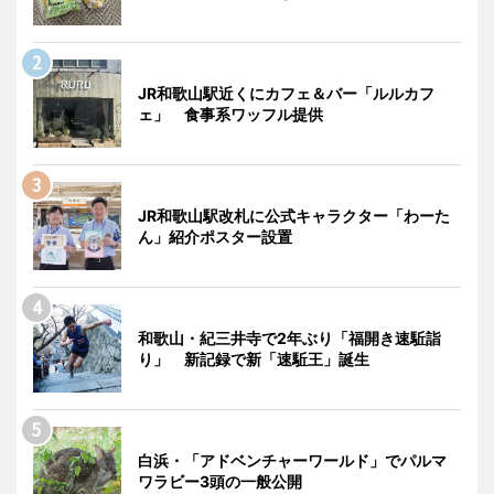
JR和歌山駅近くにカフェ＆バー「ルルカフ
ェ」 食事系ワッフル提供
JR和歌山駅改札に公式キャラクター「わーた
ん」紹介ポスター設置
和歌山・紀三井寺で2年ぶり「福開き速駈詣
り」 新記録で新「速駈王」誕生
白浜・「アドベンチャーワールド」でパルマ
ワラビー3頭の一般公開