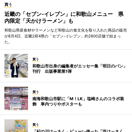
買う
近畿の「セブン-イレブン」に和歌山メニュー 県
内限定「天かけラーメン」も
和歌山県産食材やラーメンなど和歌山の食文化を取り入れた商品の販売
が8月4日、近畿2府4県の「セブン-イレブン」約2800店舗で始まっ
た。
買う
和歌山市出身の編集者がエッセー集「明日のパン」
刊行 出版事業第1弾
買う
南海和歌山市駅に「M！LK」塩崎さんのコラボ装
飾 車内つりやポスターも
買う
「紀の川はっさく」ピューレ使った「塩はっさく