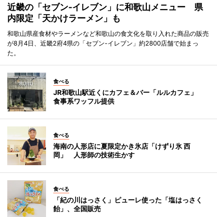
近畿の「セブン-イレブン」に和歌山メニュー 県
内限定「天かけラーメン」も
和歌山県産食材やラーメンなど和歌山の食文化を取り入れた商品の販売
が8月4日、近畿2府4県の「セブン-イレブン」約2800店舗で始まっ
た。
食べる
JR和歌山駅近くにカフェ＆バー「ルルカフェ」
食事系ワッフル提供
食べる
海南の人形店に夏限定かき氷店「けずり氷 西
岡」 人形師の技術生かす
食べる
「紀の川はっさく」ピューレ使った「塩はっさく
飴」、全国販売