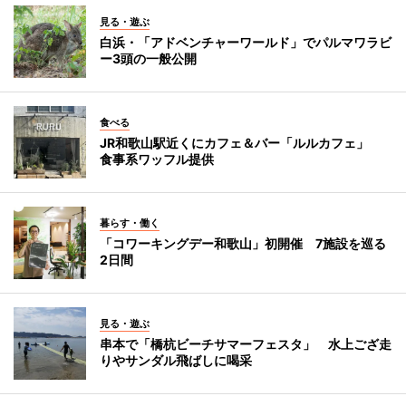
見る・遊ぶ
白浜・「アドベンチャーワールド」でパルマワラビ
ー3頭の一般公開
食べる
JR和歌山駅近くにカフェ＆バー「ルルカフェ」
食事系ワッフル提供
暮らす・働く
「コワーキングデー和歌山」初開催 7施設を巡る
2日間
見る・遊ぶ
串本で「橋杭ビーチサマーフェスタ」 水上ござ走
りやサンダル飛ばしに喝采