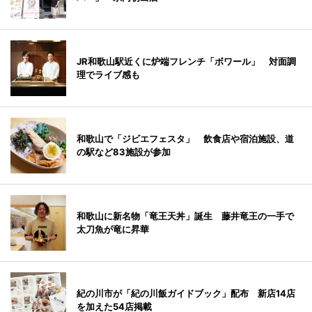
JR和歌山駅近くに炉端フレンチ「ボワール」 対面調
理でライブ感も
和歌山で「ジビエフェスタ」 飲食店や宿泊施設、道
の駅など83施設が参加
和歌山に新名物「竜王天丼」誕生 藤井竜王の一手で
太刀魚が竜に昇華
紀の川市が「紀の川飯ガイドブック」配布 新店14店
を加えた54店掲載