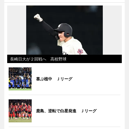
長崎日大が２回戦へ 高校野球
喜ぶ植中 Ｊリーグ
鹿島、逆転で白星発進 Ｊリーグ