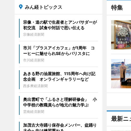
みん経トピックス
特集
宗像・道の駅で生産者とアンバサダーが
初交流 試食や対話で思い伝える
宗像経済新聞
市川「プラスアイカフェ」が1周年 コ
ーヒーに魅せられSEからバリスタに
市川経済新聞
あきる野の油屋旅館、115周年へ向け記
念企画 オンラインギャラリーなど
西多摩経済新聞
奥出雲町で「ふるさと理解研修会」 小
中学校の教職員らが地元の魅力学ぶ
雲南経済新聞
最新ニ
加茂古大寺踊り保存会メンバー、盆踊り
大会へ向け練習重ねる