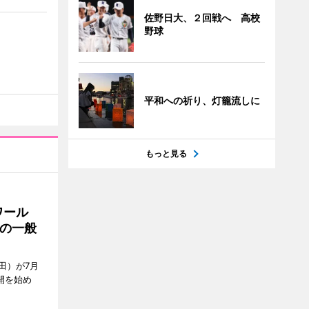
佐野日大、２回戦へ 高校
野球
平和への祈り、灯籠流しに
もっと見る
ワール
の一般
田）が7月
開を始め