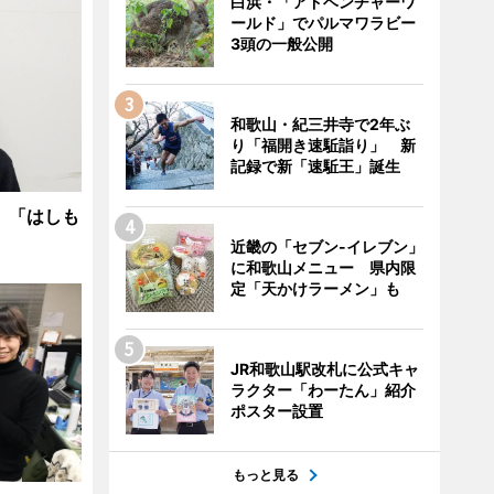
白浜・「アドベンチャーワ
ールド」でパルマワラビー
3頭の一般公開
和歌山・紀三井寺で2年ぶ
り「福開き速駈詣り」 新
記録で新「速駈王」誕生
 「はしも
近畿の「セブン-イレブン」
に和歌山メニュー 県内限
定「天かけラーメン」も
JR和歌山駅改札に公式キャ
ラクター「わーたん」紹介
ポスター設置
もっと見る