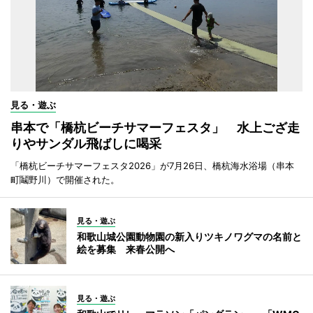
見る・遊ぶ
串本で「橋杭ビーチサマーフェスタ」 水上ござ走
りやサンダル飛ばしに喝采
「橋杭ビーチサマーフェスタ2026」が7月26日、橋杭海水浴場（串本
町鬮野川）で開催された。
見る・遊ぶ
和歌山城公園動物園の新入りツキノワグマの名前と
絵を募集 来春公開へ
見る・遊ぶ