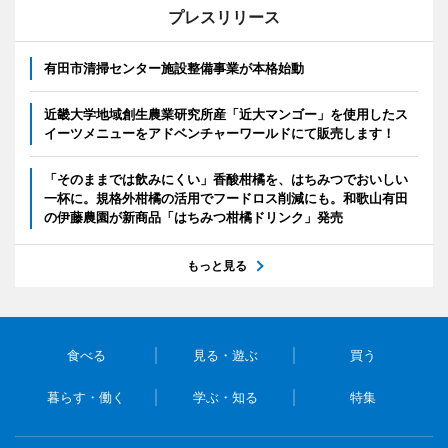
プレスリリース
有田市清掃センター施設整備事業が本格始動
近畿大学地域創生農業研究所産「近大マンゴー」を使用したス
イーツメニューをアドベンチャーワールドにて販売します！
「そのままでは飲みにくい」香酸柑橘を、はちみつでおいしい
一杯に。規格外柑橘の活用でフードロス削減にも。和歌山有田
の伊藤農園が新商品「はちみつ柑橘ドリンク」発売
もっと見る
食べる
見る・遊ぶ
買う
暮らす・働く
学ぶ・知る
特集