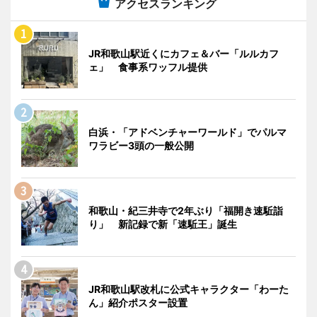
アクセスランキング
JR和歌山駅近くにカフェ＆バー「ルルカフ
ェ」 食事系ワッフル提供
白浜・「アドベンチャーワールド」でパルマ
ワラビー3頭の一般公開
和歌山・紀三井寺で2年ぶり「福開き速駈詣
り」 新記録で新「速駈王」誕生
JR和歌山駅改札に公式キャラクター「わーた
ん」紹介ポスター設置