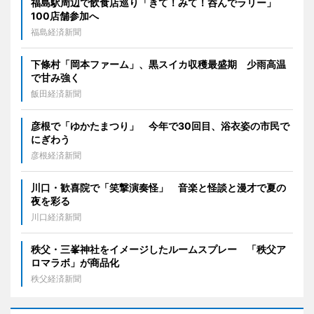
福島駅周辺で飲食店巡り「きて！みて！呑んでラリー」
100店舗参加へ
福島経済新聞
下條村「岡本ファーム」、黒スイカ収穫最盛期 少雨高温
で甘み強く
飯田経済新聞
彦根で「ゆかたまつり」 今年で30回目、浴衣姿の市民で
にぎわう
彦根経済新聞
川口・歓喜院で「笑撃演奏怪」 音楽と怪談と漫才で夏の
夜を彩る
川口経済新聞
秩父・三峯神社をイメージしたルームスプレー 「秩父ア
ロマラボ」が商品化
秩父経済新聞