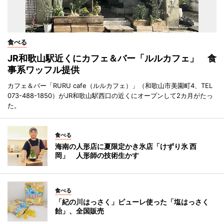
食べる
JR和歌山駅近くにカフェ＆バー「ルルカフェ」 食
事系ワッフル提供
カフェ＆バー「RURU cafe（ルルカフェ）」（和歌山市美園町4、TEL
073-488-1850）がJR和歌山駅西口の近くにオープンして2カ月がたっ
た。
食べる
海南の人形店に夏限定かき氷店「けずり氷 西
岡」 人形師の技術生かす
食べる
「紀の川はっさく」ピューレ使った「塩はっさく
飴」、全国販売