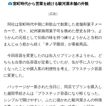
室町時代から営業を続ける駿河屋本舗の外観
［広告］
同社は室町時代中期に和歌山で創業した老舗和菓子メー
カーで、代々、紀州家御用菓子司を務めた歴史を持つ。よ
うかんの元祖として伝統の味を持つ練りようかんと当初の
まんじゅう処から続く「本ノ字饅頭」が看板商品。
今回容器を変更したのは缶入りプリンと水ようかん。ど
ちらも台形の缶容器が定着していたが、缶が手に入りづら
くなったことや購入客の利便性を考え、プラスチック容器
に変更した。
パッケージが一新された当日に、同店でプリンを購入し
た越部早絵さんは「プラスチック容器になり軽くなった。
シンプルで開けやすい。ふたに描かれた駿河屋さんの特徴