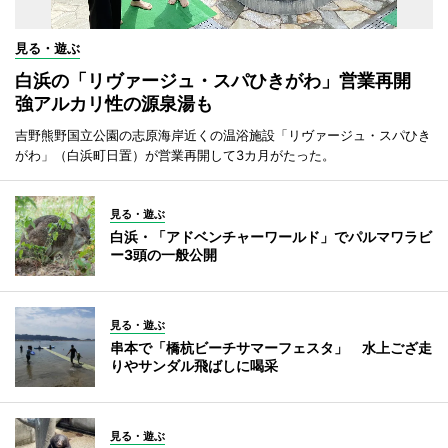
見る・遊ぶ
白浜の「リヴァージュ・スパひきがわ」営業再開
強アルカリ性の源泉湯も
吉野熊野国立公園の志原海岸近くの温浴施設「リヴァージュ・スパひき
がわ」（白浜町日置）が営業再開して3カ月がたった。
見る・遊ぶ
白浜・「アドベンチャーワールド」でパルマワラビ
ー3頭の一般公開
見る・遊ぶ
串本で「橋杭ビーチサマーフェスタ」 水上ござ走
りやサンダル飛ばしに喝采
見る・遊ぶ