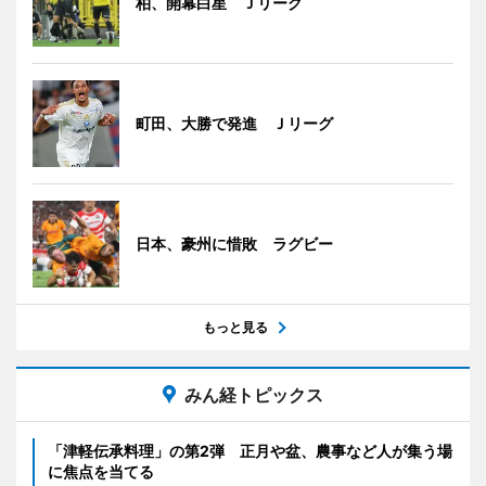
柏、開幕白星 Ｊリーグ
町田、大勝で発進 Ｊリーグ
日本、豪州に惜敗 ラグビー
もっと見る
みん経トピックス
「津軽伝承料理」の第2弾 正月や盆、農事など人が集う場
に焦点を当てる