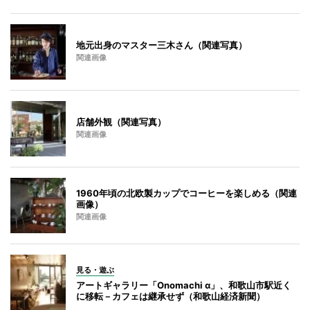
地元出身のマスター三木さん（関連写真）
関連画像
店舗外観（関連写真）
関連画像
1960年頃の北欧製カップでコーヒーを楽しめる（関連
画像）
関連画像
見る・遊ぶ
アートギャラリー「Onomachi α」、和歌山市駅近く
に移転－カフェは継承せず（和歌山経済新聞）