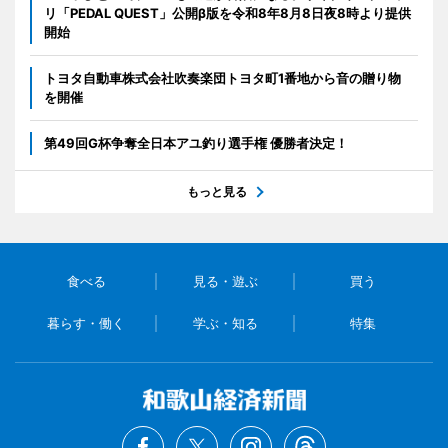
リ「PEDAL QUEST」公開β版を令和8年8月8日夜8時より提供
開始
トヨタ自動車株式会社吹奏楽団トヨタ町1番地から音の贈り物
を開催
第49回G杯争奪全日本アユ釣り選手権 優勝者決定！
もっと見る
食べる
見る・遊ぶ
買う
暮らす・働く
学ぶ・知る
特集