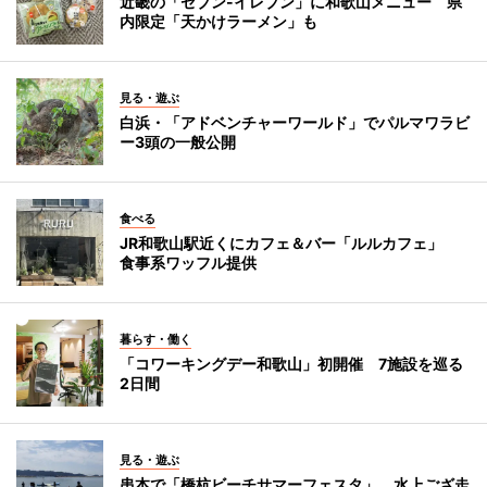
近畿の「セブン-イレブン」に和歌山メニュー 県
内限定「天かけラーメン」も
見る・遊ぶ
白浜・「アドベンチャーワールド」でパルマワラビ
ー3頭の一般公開
食べる
JR和歌山駅近くにカフェ＆バー「ルルカフェ」
食事系ワッフル提供
暮らす・働く
「コワーキングデー和歌山」初開催 7施設を巡る
2日間
見る・遊ぶ
串本で「橋杭ビーチサマーフェスタ」 水上ござ走