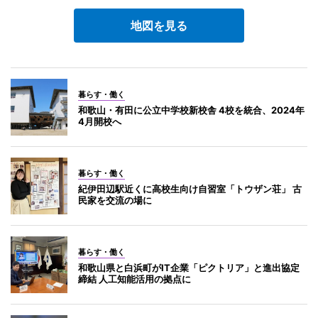
地図を見る
暮らす・働く
和歌山・有田に公立中学校新校舎 4校を統合、2024年
4月開校へ
暮らす・働く
紀伊田辺駅近くに高校生向け自習室「トウザン荘」 古
民家を交流の場に
暮らす・働く
和歌山県と白浜町がIT企業「ピクトリア」と進出協定
締結 人工知能活用の拠点に