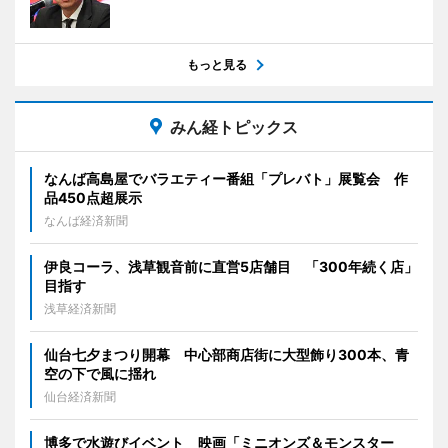
もっと見る
みん経トピックス
なんば高島屋でバラエティー番組「プレバト」展覧会 作
品450点超展示
なんば経済新聞
伊良コーラ、浅草観音前に直営5店舗目 「300年続く店」
目指す
浅草経済新聞
仙台七夕まつり開幕 中心部商店街に大型飾り300本、青
空の下で風に揺れ
仙台経済新聞
博多で水遊びイベント 映画「ミニオンズ＆モンスター