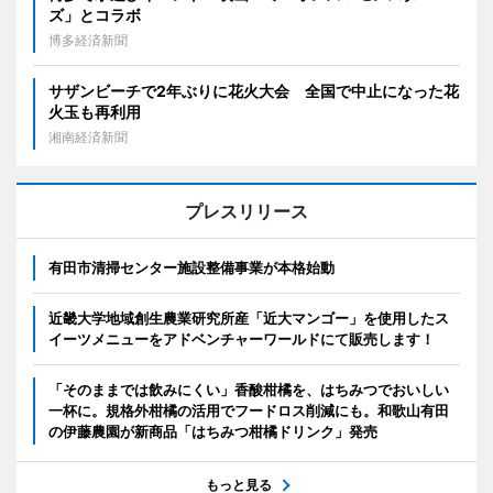
ズ」とコラボ
博多経済新聞
サザンビーチで2年ぶりに花火大会 全国で中止になった花
火玉も再利用
湘南経済新聞
プレスリリース
有田市清掃センター施設整備事業が本格始動
近畿大学地域創生農業研究所産「近大マンゴー」を使用したス
イーツメニューをアドベンチャーワールドにて販売します！
「そのままでは飲みにくい」香酸柑橘を、はちみつでおいしい
一杯に。規格外柑橘の活用でフードロス削減にも。和歌山有田
の伊藤農園が新商品「はちみつ柑橘ドリンク」発売
もっと見る