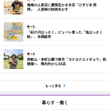
海南の人形店に夏限定かき氷店「けずり氷 西
岡」 人形師の技術生かす
食べる
「紀の川はっさく」ピューレ使った「塩はっさく
飴」、全国販売
食べる
和歌山・本町公園で夜市「ヨナヨナエイギョウ」初
開催へ 県内外から33店
もっと見る
暮らす・働く