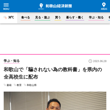
36°C
食べる
見る・遊ぶ
買う
暮らす・働く
学ぶ・知る
学ぶ・知る
2023.06.28
和歌山で「騙されない為の教科書」を県内の
全高校生に配布
書籍
教育
和歌山県