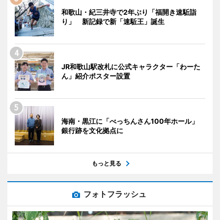
和歌山・紀三井寺で2年ぶり「福開き速駈詣
り」 新記録で新「速駈王」誕生
JR和歌山駅改札に公式キャラクター「わーた
ん」紹介ポスター設置
海南・黒江に「べっちんさん100年ホール」
銀行跡を文化拠点に
もっと見る
フォトフラッシュ