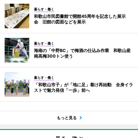
暮らす・働く
和歌山市民図書館で開館45周年を記念した展示
会 旧館の図面などを展示
暮らす・働く
海南の「中野BC」で梅酒の仕込み作業 和歌山産
南高梅300トン使う
暮らす・働く
「和歌山市子」が「地に足」着け再始動 全身イラ
ストで魅力発信「一歩」前へ
もっと見る