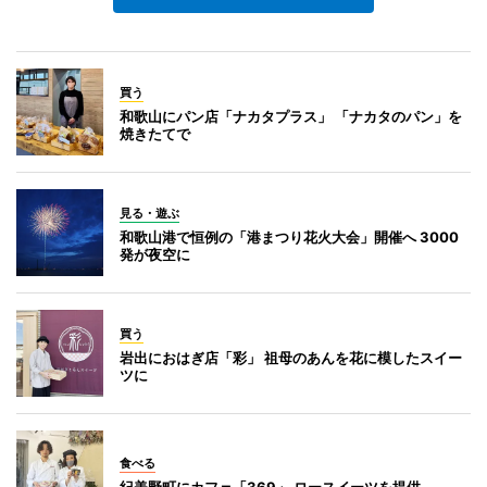
買う
和歌山にパン店「ナカタプラス」 「ナカタのパン」を
焼きたてで
見る・遊ぶ
和歌山港で恒例の「港まつり花火大会」開催へ 3000
発が夜空に
買う
岩出におはぎ店「彩」 祖母のあんを花に模したスイー
ツに
食べる
紀美野町にカフェ「369」 ロースイーツを提供