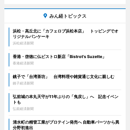
みん経トピックス
浜松・高丘北に「カフェロブ浜松本店」 トッピングでオ
リジナルパンケーキ
浜松経済新聞
香港・啓徳に仏ビストロ新店「Bistrot's Suzette」
香港経済新聞
銚子で「台湾茶坊」 台湾料理や雑貨通じ文化に親しむ
銚子経済新聞
弘前城の本丸天守が11年ぶりの「曳戻し」へ 記念イベン
トも
弘前経済新聞
清水町の精管工業がプロテイン発売へ 自動車パーツから異
分野初進出