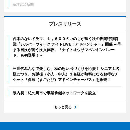
沼津経済新聞
プレスリリース
台本のないドラマ、１，６００のいのちが輝く秋の夜間特別営
業『シルバーウィーク ナイトLIVE！アドベンチャー』開催 ～早
まる日没が誘う没入体験。「ナイトオウサマペンギンパレー
ド」も初登場！～
三世代みんなで楽しむ、秋の思い出づくりを応援！ シニア１名
様につき、お孫様（小人・中人）１名様が無料になるお得なチ
ケット『孫旅（まごたび）アドベンチャーパス』を販売！
県内初！紀の川市で事業承継ネットワークを設立
もっと見る