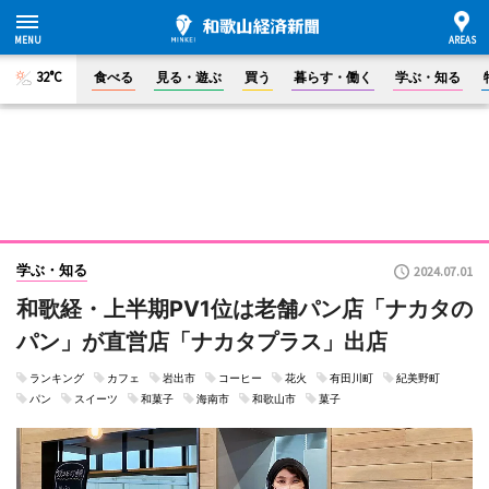
32°C
食べる
見る・遊ぶ
買う
暮らす・働く
学ぶ・知る
学ぶ・知る
2024.07.01
和歌経・上半期PV1位は老舗パン店「ナカタの
パン」が直営店「ナカタプラス」出店
ランキング
カフェ
岩出市
コーヒー
花火
有田川町
紀美野町
パン
スイーツ
和菓子
海南市
和歌山市
菓子