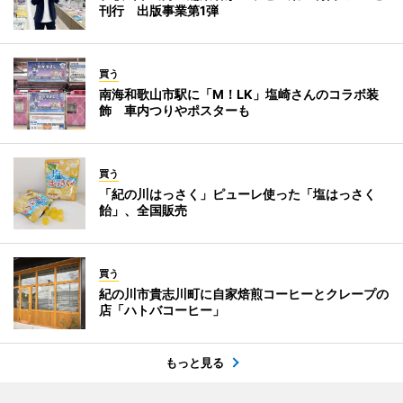
刊行 出版事業第1弾
買う
南海和歌山市駅に「M！LK」塩崎さんのコラボ装
飾 車内つりやポスターも
買う
「紀の川はっさく」ピューレ使った「塩はっさく
飴」、全国販売
買う
紀の川市貴志川町に自家焙煎コーヒーとクレープの
店「ハトバコーヒー」
もっと見る