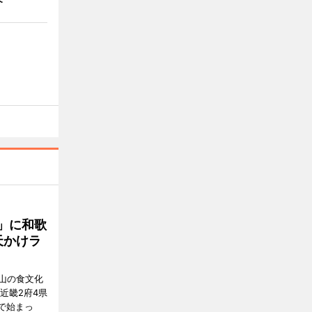
」に和歌
天かけラ
山の食文化
近畿2府4県
舗で始まっ