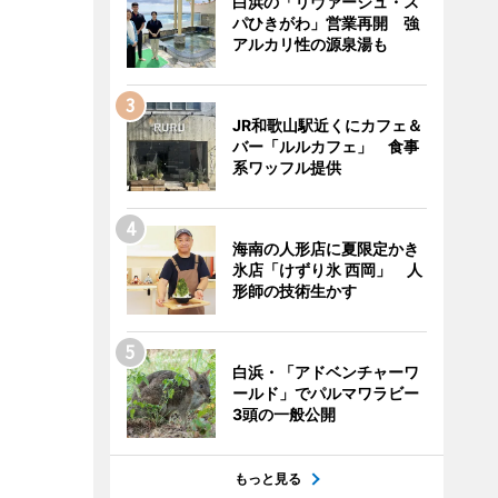
白浜の「リヴァージュ・ス
パひきがわ」営業再開 強
アルカリ性の源泉湯も
JR和歌山駅近くにカフェ＆
バー「ルルカフェ」 食事
系ワッフル提供
海南の人形店に夏限定かき
氷店「けずり氷 西岡」 人
形師の技術生かす
白浜・「アドベンチャーワ
ールド」でパルマワラビー
3頭の一般公開
もっと見る