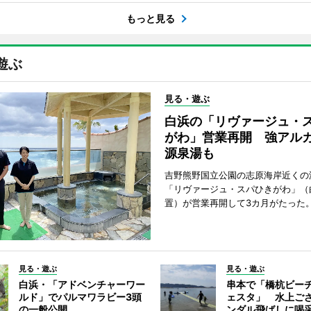
もっと見る
遊ぶ
見る・遊ぶ
白浜の「リヴァージュ・
がわ」営業再開 強アル
源泉湯も
吉野熊野国立公園の志原海岸近くの
「リヴァージュ・スパひきがわ」（
置）が営業再開して3カ月がたった
見る・遊ぶ
見る・遊ぶ
白浜・「アドベンチャーワー
串本で「橋杭ビー
ルド」でパルマワラビー3頭
ェスタ」 水上ご
の一般公開
ンダル飛ばしに喝