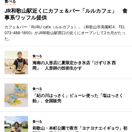
食べる
JR和歌山駅近くにカフェ＆バー「ルルカフェ」 食
事系ワッフル提供
カフェ＆バー「RURU cafe（ルルカフェ）」（和歌山市美園町4、TEL
073-488-1850）がJR和歌山駅西口の近くにオープンして2カ月がたっ
た。
食べる
海南の人形店に夏限定かき氷店「けずり氷 西
岡」 人形師の技術生かす
食べる
「紀の川はっさく」ピューレ使った「塩はっさく
飴」、全国販売
食べる
和歌山・本町公園で夜市「ヨナヨナエイギョウ」初