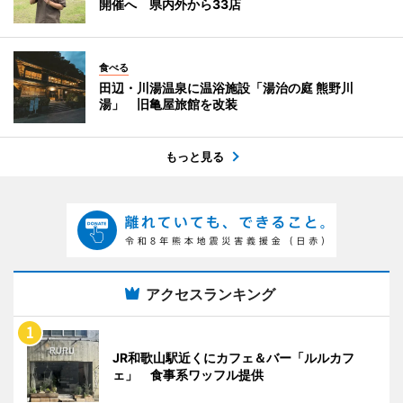
開催へ 県内外から33店
食べる
田辺・川湯温泉に温浴施設「湯治の庭 熊野川
湯」 旧亀屋旅館を改装
もっと見る
アクセスランキング
JR和歌山駅近くにカフェ＆バー「ルルカフ
ェ」 食事系ワッフル提供