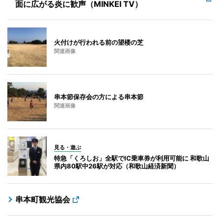
面に広がる炎に歓声（MINKEI TV）
火付けが行われる前の望楼の芝
関連画像
串本節保存会の方による串本節
関連画像
見る・遊ぶ
特急「くろしお」全駅でIC乗車券が利用可能に 和歌山
県内80駅中26駅が対応（和歌山経済新聞）
串本町観光協会