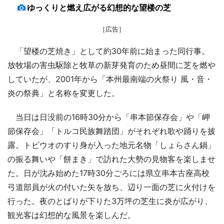
ゆっくりと燃え広がる幻想的な望楼の芝
［広告］
「望楼の芝焼き」として約30年前に始まった同行事。
放牧場の害虫駆除と牧草の新芽発育のため昼間に芝を燃や
していたが、2001年から「本州最南端の火祭り 風・音・
炎の祭典」と名称を変更した。
当日は日没前の16時30分から「串本節保存会」や「岬
節保存会」「トルコ民族舞踏団」がそれぞれ歌や踊りを披
露。トビウオのすり身が入った地元名物「しょらさん鍋」
の振る舞いや「餅まき」で訪れた大勢の見物客を楽しませ
た。日が沈み始めた17時30分ごろには県立串本古座高校
弓道部員が火の付いた矢を放ち、辺り一面の芝に火付けを
行った。夜のとばりが下りた3万坪の芝生に炎が広がり、
観光客は幻想的な風景を楽しんだ。