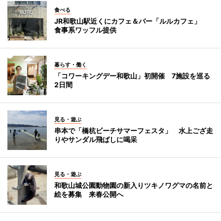
食べる
JR和歌山駅近くにカフェ＆バー「ルルカフェ」
食事系ワッフル提供
暮らす・働く
「コワーキングデー和歌山」初開催 7施設を巡る
2日間
見る・遊ぶ
串本で「橋杭ビーチサマーフェスタ」 水上ござ走
りやサンダル飛ばしに喝采
見る・遊ぶ
和歌山城公園動物園の新入りツキノワグマの名前と
絵を募集 来春公開へ