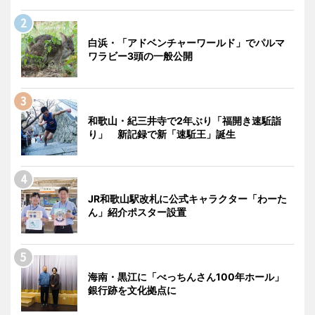
白浜・「アドベンチャーワールド」でパルマ
ワラビー3頭の一般公開
和歌山・紀三井寺で2年ぶり「福開き速駈詣
り」 新記録で新「速駈王」誕生
JR和歌山駅改札に公式キャラクター「わーた
ん」紹介ポスター設置
海南・黒江に「べっちんさん100年ホール」
銀行跡を文化拠点に