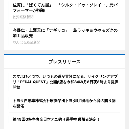
佐賀に「ばくてん屋」 「シルク・ドゥ・ソレイユ」元パ
フォーマーが指導
佐賀経済新聞
今帰仁・上運天に「ナギッコ」 島ラッキョウやモズクの
加工品販売
やんばる経済新聞
プレスリリース
スマホひとつで、いつもの道が冒険になる。サイクリングアプ
リ「PEDAL QUEST」公開β版を令和8年8月8日夜8時より提供
開始
トヨタ自動車株式会社吹奏楽団トヨタ町1番地から音の贈り物
を開催
第49回G杯争奪全日本アユ釣り選手権 優勝者決定！