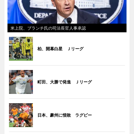
米上院、ブランチ氏の司法長官人事承認
柏、開幕白星 Ｊリーグ
町田、大勝で発進 Ｊリーグ
日本、豪州に惜敗 ラグビー