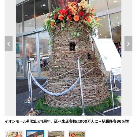
イオンモール和歌山が1周年、延べ来店客数は900万人に－駅乗降客86％増