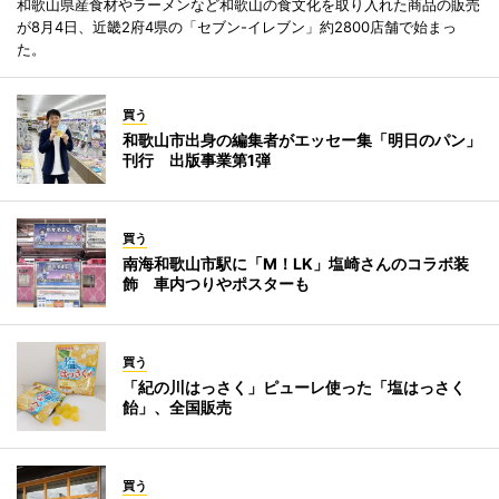
和歌山県産食材やラーメンなど和歌山の食文化を取り入れた商品の販売
が8月4日、近畿2府4県の「セブン-イレブン」約2800店舗で始まっ
た。
買う
和歌山市出身の編集者がエッセー集「明日のパン」
刊行 出版事業第1弾
買う
南海和歌山市駅に「M！LK」塩崎さんのコラボ装
飾 車内つりやポスターも
買う
「紀の川はっさく」ピューレ使った「塩はっさく
飴」、全国販売
買う