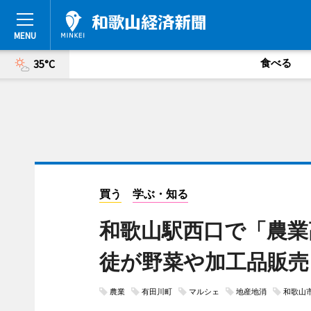
食べる
35°C
買う
学ぶ・知る
和歌山駅西口で「農業
徒が野菜や加工品販売
農業
有田川町
マルシェ
地産地消
和歌山