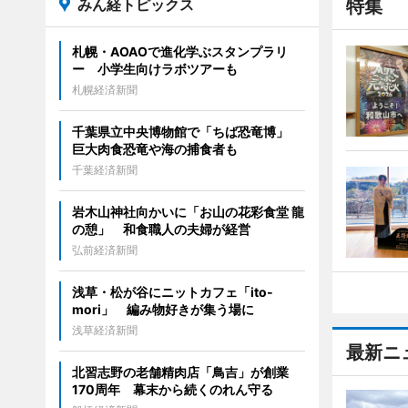
みん経トピックス
特集
札幌・AOAOで進化学ぶスタンプラリ
ー 小学生向けラボツアーも
札幌経済新聞
千葉県立中央博物館で「ちば恐竜博」
巨大肉食恐竜や海の捕食者も
千葉経済新聞
岩木山神社向かいに「お山の花彩食堂 龍
の憩」 和食職人の夫婦が経営
弘前経済新聞
浅草・松が谷にニットカフェ「ito-
mori」 編み物好きが集う場に
浅草経済新聞
最新ニ
北習志野の老舗精肉店「鳥吉」が創業
170周年 幕末から続くのれん守る