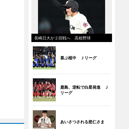
長崎日大が２回戦へ 高校野球
喜ぶ植中 Ｊリーグ
鹿島、逆転で白星発進 Ｊ
リーグ
あいさつされる悠仁さま