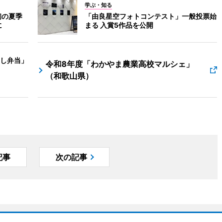
学ぶ・知る
初の夏季
「由良星空フォトコンテスト」一般投票始
に
まる 入賞5作品を公開
し弁当」
令和8年度「わかやま農業高校マルシェ」
（和歌山県）
記事
次の記事