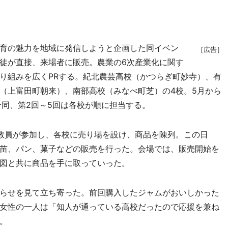
育の魅力を地域に発信しようと企画した同イベン
［広告］
徒が直接、来場者に販売。農業の6次産業化に関す
り組みを広くPRする。紀北農芸高校（かつらぎ町妙寺）、有
（上富田町朝来）、南部高校（みなべ町芝）の4校。5月から
合同、第2回～5回は各校が順に担当する。
教員が参加し、各校に売り場を設け、商品を陳列。この日
苗、パン、菓子などの販売を行った。会場では、販売開始を
図と共に商品を手に取っていった。
らせを見て立ち寄った。前回購入したジャムがおいしかった
女性の一人は「知人が通っている高校だったので応援を兼ね
。