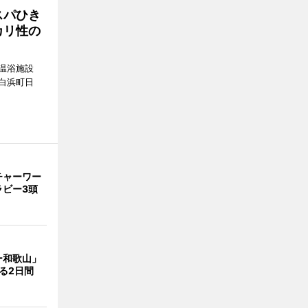
スパひき
カリ性の
温浴施設
白浜町日
。
チャーワー
ラビー3頭
ー和歌山」
る2日間