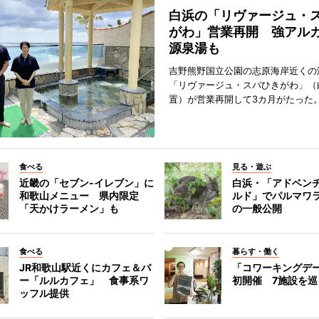
白浜の「リヴァージュ・
がわ」営業再開 強アル
源泉湯も
吉野熊野国立公園の志原海岸近くの
「リヴァージュ・スパひきがわ」（
置）が営業再開して3カ月がたった
食べる
見る・遊ぶ
近畿の「セブン-イレブン」に
白浜・「アドベン
和歌山メニュー 県内限定
ルド」でパルマワ
「天かけラーメン」も
の一般公開
食べる
暮らす・働く
JR和歌山駅近くにカフェ＆バ
「コワーキングデ
ー「ルルカフェ」 食事系ワ
初開催 7施設を巡
ッフル提供