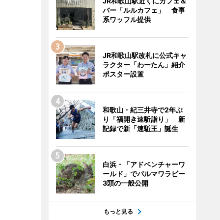
JR和歌山駅近くにカフェ＆
バー「ルルカフェ」 食事
系ワッフル提供
JR和歌山駅改札に公式キャ
ラクター「わーたん」紹介
ポスター設置
和歌山・紀三井寺で2年ぶ
り「福開き速駈詣り」 新
記録で新「速駈王」誕生
白浜・「アドベンチャーワ
ールド」でパルマワラビー
3頭の一般公開
もっと見る