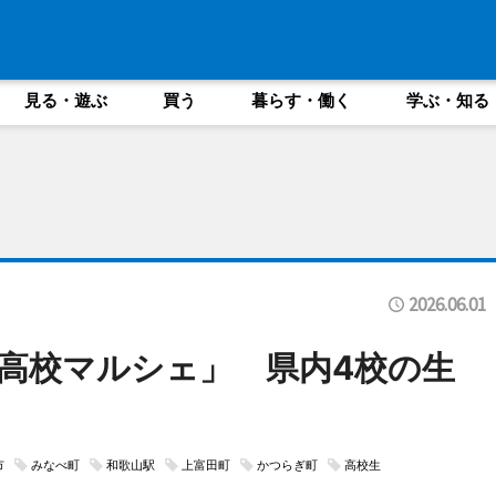
見る・遊ぶ
買う
暮らす・働く
学ぶ・知る
2026.06.01
高校マルシェ」 県内4校の生
市
みなべ町
和歌山駅
上富田町
かつらぎ町
高校生