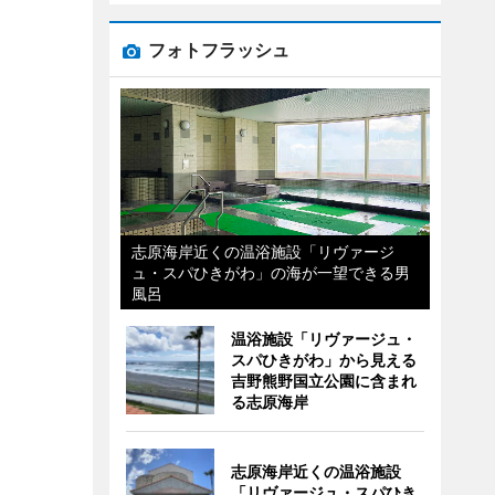
フォトフラッシュ
志原海岸近くの温浴施設「リヴァージ
ュ・スパひきがわ」の海が一望できる男
風呂
温浴施設「リヴァージュ・
スパひきがわ」から見える
吉野熊野国立公園に含まれ
る志原海岸
志原海岸近くの温浴施設
「リヴァージュ・スパひき