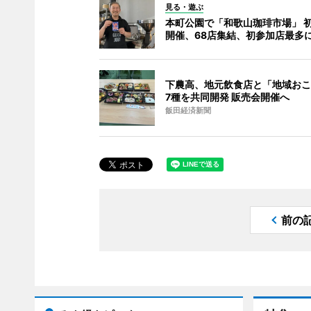
見る・遊ぶ
本町公園で「和歌山珈琲市場」 
開催、68店集結、初参加店最多
下農高、地元飲食店と「地域おこ
7種を共同開発 販売会開催へ
飯田経済新聞
前の