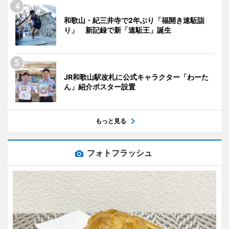
和歌山・紀三井寺で2年ぶり「福開き速駈詣
り」 新記録で新「速駈王」誕生
JR和歌山駅改札に公式キャラクター「わーた
ん」紹介ポスター設置
もっと見る
フォトフラッシュ