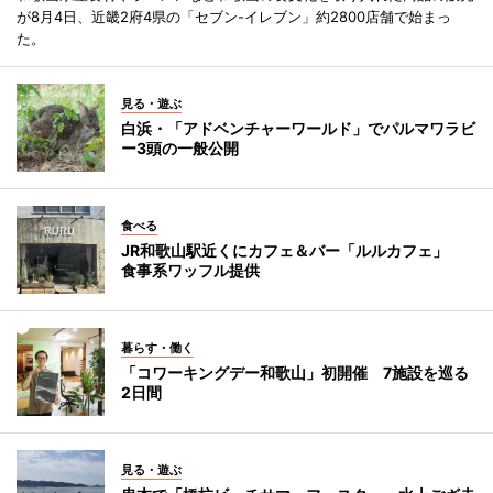
が8月4日、近畿2府4県の「セブン-イレブン」約2800店舗で始まっ
た。
見る・遊ぶ
白浜・「アドベンチャーワールド」でパルマワラビ
ー3頭の一般公開
食べる
JR和歌山駅近くにカフェ＆バー「ルルカフェ」
食事系ワッフル提供
暮らす・働く
「コワーキングデー和歌山」初開催 7施設を巡る
2日間
見る・遊ぶ