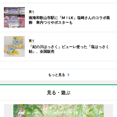
買う
南海和歌山市駅に「M！LK」塩崎さんのコラボ装
飾 車内つりやポスターも
買う
「紀の川はっさく」ピューレ使った「塩はっさく
飴」、全国販売
もっと見る
見る・遊ぶ