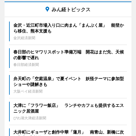
みん経トピックス
金沢・近江町市場入り口に肉まん「まんぷく屋」 能登か
ら移住、熊本支援も
金沢経済新聞
春日部のヒマワリスポット準備万端 開花はまだ先、天候
の影響で遅れ
春日部経済新聞
弁天町の「空庭温泉」で夏イベント 妖怪テーマに参加型
ショーや謎解きも
大阪ベイ経済新聞
大津に「フラワー飯店」 ランチやカフェも提供するエス
ニック居酒屋
びわ湖大津経済新聞
大井町にギョーザと創作中華「蓮月」 南青山、新橋に次