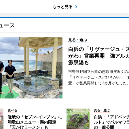
もっと見る
ュース
見る・遊ぶ
白浜の「リヴァージュ・
がわ」営業再開 強アル
源泉湯も
吉野熊野国立公園の志原海岸近くの
「リヴァージュ・スパひきがわ」（
置）が営業再開して3カ月がたった
食べる
見る・遊ぶ
近畿の「セブン-イレブン」に
白浜・「アドベン
和歌山メニュー 県内限定
ルド」でパルマワ
「天かけラーメン」も
の一般公開