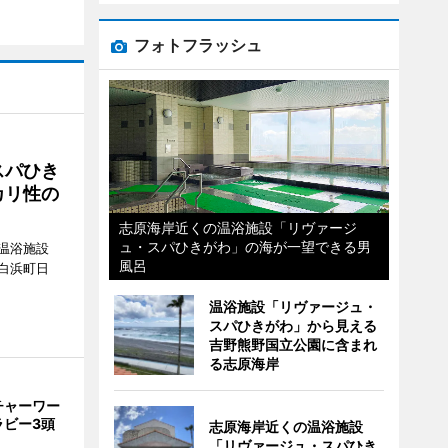
フォトフラッシュ
スパひき
カリ性の
志原海岸近くの温浴施設「リヴァージ
ュ・スパひきがわ」の海が一望できる男
温浴施設
風呂
白浜町日
。
温浴施設「リヴァージュ・
スパひきがわ」から見える
吉野熊野国立公園に含まれ
る志原海岸
チャーワー
ラビー3頭
志原海岸近くの温浴施設
「リヴァージュ・スパひき