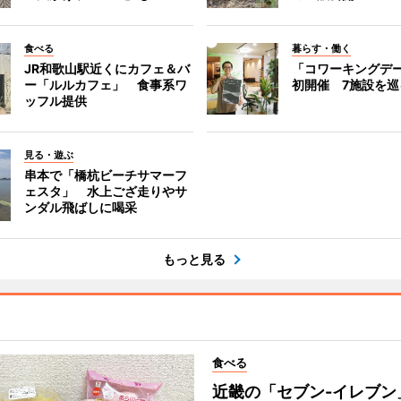
食べる
暮らす・働く
JR和歌山駅近くにカフェ＆バ
「コワーキングデ
ー「ルルカフェ」 食事系ワ
初開催 7施設を巡
ッフル提供
見る・遊ぶ
串本で「橋杭ビーチサマーフ
ェスタ」 水上ござ走りやサ
ンダル飛ばしに喝采
もっと見る
食べる
近畿の「セブン-イレブン