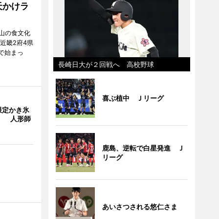
天かけラ
山の食文化
近畿2府4県
舗で始まっ
長崎日大が２回戦へ 高校野球
喜ぶ植中 Ｊリーグ
限定かき氷
」 人形師
鹿島、逆転で白星発進 Ｊ
リーグ
あいさつされる悠仁さま