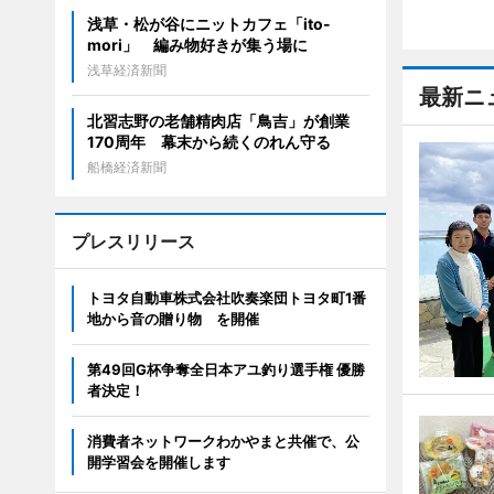
浅草・松が谷にニットカフェ「ito-
mori」 編み物好きが集う場に
浅草経済新聞
最新ニ
北習志野の老舗精肉店「鳥吉」が創業
170周年 幕末から続くのれん守る
船橋経済新聞
プレスリリース
トヨタ自動車株式会社吹奏楽団トヨタ町1番
地から音の贈り物 を開催
第49回G杯争奪全日本アユ釣り選手権 優勝
者決定！
消費者ネットワークわかやまと共催で、公
開学習会を開催します