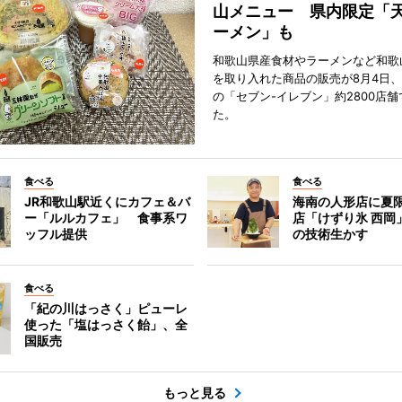
山メニュー 県内限定「
ーメン」も
和歌山県産食材やラーメンなど和歌
を取り入れた商品の販売が8月4日、
の「セブン-イレブン」約2800店
た。
食べる
食べる
JR和歌山駅近くにカフェ＆バ
海南の人形店に夏
ー「ルルカフェ」 食事系ワ
店「けずり氷 西岡
ッフル提供
の技術生かす
食べる
「紀の川はっさく」ピューレ
使った「塩はっさく飴」、全
国販売
もっと見る