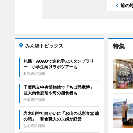
前の
みん経トピックス
特集
札幌・AOAOで進化学ぶスタンプラリ
ー 小学生向けラボツアーも
札幌経済新聞
千葉県立中央博物館で「ちば恐竜博」
巨大肉食恐竜や海の捕食者も
千葉経済新聞
岩木山神社向かいに「お山の花彩食堂 龍
の憩」 和食職人の夫婦が経営
弘前経済新聞