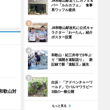
JR和歌山駅近くにカフェ＆
バー「ルルカフェ」 食事
系ワッフル提供
JR和歌山駅改札に公式キャ
ラクター「わーたん」紹介
ポスター設置
和歌山・紀三井寺で2年ぶ
り「福開き速駈詣り」 新
記録で新「速駈王」誕生
白浜・「アドベンチャーワ
ールド」でパルマワラビー
局和歌山対
3頭の一般公開
もっと見る