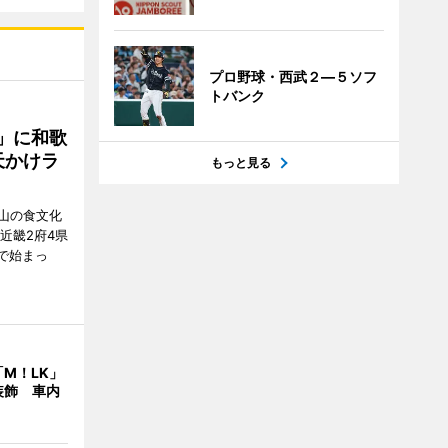
プロ野球・西武２―５ソフ
トバンク
」に和歌
天かけラ
もっと見る
山の食文化
近畿2府4県
舗で始まっ
M！LK」
装飾 車内