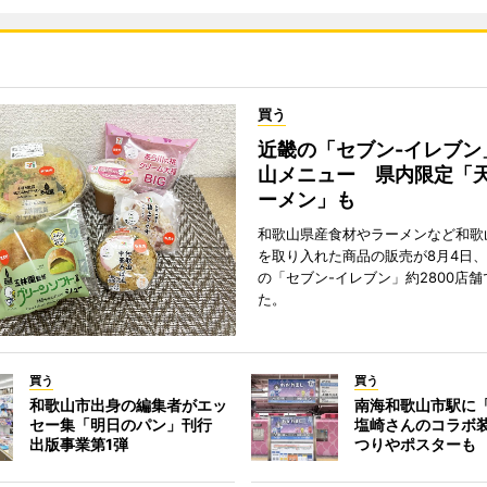
買う
近畿の「セブン-イレブン
山メニュー 県内限定「
ーメン」も
和歌山県産食材やラーメンなど和歌
を取り入れた商品の販売が8月4日、
の「セブン-イレブン」約2800店
た。
買う
買う
和歌山市出身の編集者がエッ
南海和歌山市駅に「
セー集「明日のパン」刊行
塩崎さんのコラボ
出版事業第1弾
つりやポスターも