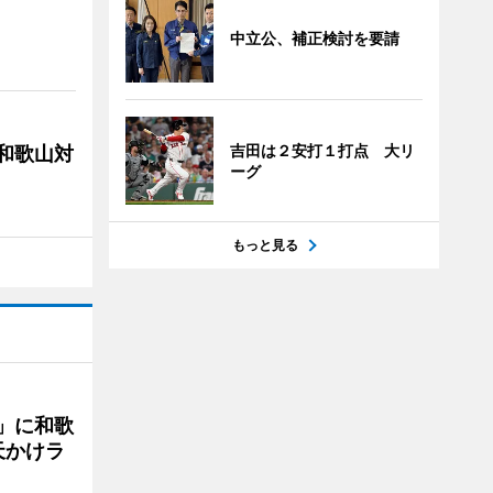
中立公、補正検討を要請
吉田は２安打１打点 大リ
局和歌山対
ーグ
もっと見る
」に和歌
天かけラ