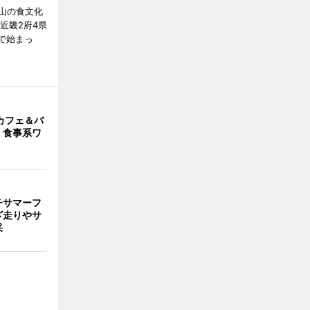
山の食文化
近畿2府4県
舗で始まっ
カフェ＆バ
 食事系ワ
チサマーフ
ざ走りやサ
采