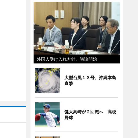
外国人受け入れ方針、議論開始
大型台風１３号、沖縄本島
直撃
健大高崎が２回戦へ 高校
野球