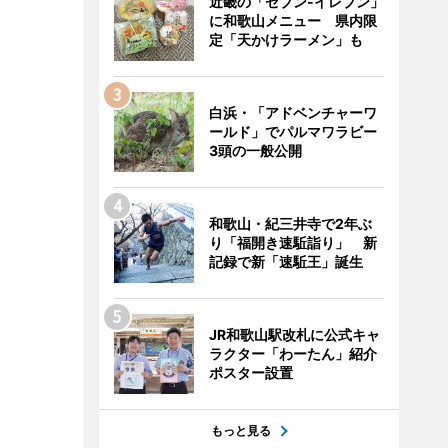
近畿の「セブン-イレブン」
に和歌山メニュー 県内限
定「天かけラーメン」も
白浜・「アドベンチャーワ
ールド」でパルマワラビー
3頭の一般公開
和歌山・紀三井寺で2年ぶ
り「福開き速駈詣り」 新
記録で新「速駈王」誕生
JR和歌山駅改札に公式キャ
ラクター「わーたん」紹介
ポスター設置
もっと見る