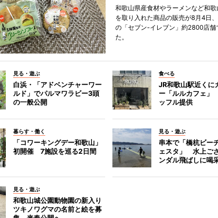
和歌山県産食材やラーメンなど和歌
を取り入れた商品の販売が8月4日、
の「セブン-イレブン」約2800店
た。
見る・遊ぶ
食べる
白浜・「アドベンチャーワー
JR和歌山駅近くに
ルド」でパルマワラビー3頭
ー「ルルカフェ」
の一般公開
ッフル提供
暮らす・働く
見る・遊ぶ
「コワーキングデー和歌山」
串本で「橋杭ビー
初開催 7施設を巡る2日間
ェスタ」 水上ご
ンダル飛ばしに喝
見る・遊ぶ
和歌山城公園動物園の新入り
ツキノワグマの名前と絵を募
集 来春公開へ