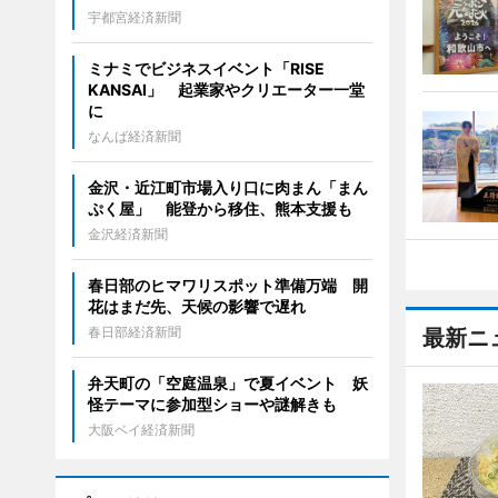
宇都宮経済新聞
ミナミでビジネスイベント「RISE
KANSAI」 起業家やクリエーター一堂
に
なんば経済新聞
金沢・近江町市場入り口に肉まん「まん
ぷく屋」 能登から移住、熊本支援も
金沢経済新聞
春日部のヒマワリスポット準備万端 開
花はまだ先、天候の影響で遅れ
春日部経済新聞
最新ニ
弁天町の「空庭温泉」で夏イベント 妖
怪テーマに参加型ショーや謎解きも
大阪ベイ経済新聞