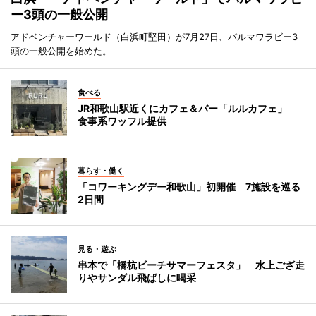
ー3頭の一般公開
アドベンチャーワールド（白浜町堅田）が7月27日、パルマワラビー3
頭の一般公開を始めた。
食べる
JR和歌山駅近くにカフェ＆バー「ルルカフェ」
食事系ワッフル提供
暮らす・働く
「コワーキングデー和歌山」初開催 7施設を巡る
2日間
見る・遊ぶ
串本で「橋杭ビーチサマーフェスタ」 水上ござ走
りやサンダル飛ばしに喝采