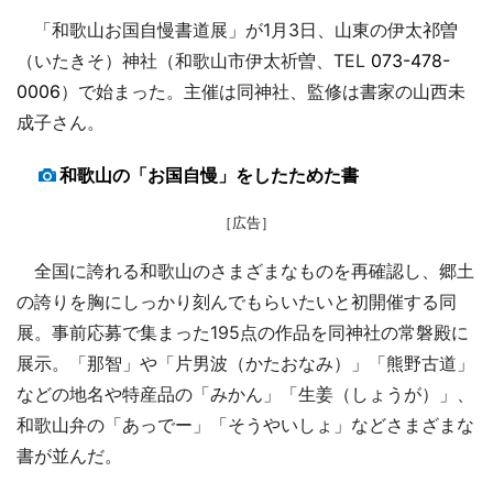
「和歌山お国自慢書道展」が1月3日、山東の伊太祁曽
（いたきそ）神社（和歌山市伊太祈曽、TEL
073-478-
0006
）で始まった。主催は同神社、監修は書家の山西未
成子さん。
和歌山の「お国自慢」をしたためた書
［広告］
全国に誇れる和歌山のさまざまなものを再確認し、郷土
の誇りを胸にしっかり刻んでもらいたいと初開催する同
展。事前応募で集まった195点の作品を同神社の常磐殿に
展示。「那智」や「片男波（かたおなみ）」「熊野古道」
などの地名や特産品の「みかん」「生姜（しょうが）」、
和歌山弁の「あっでー」「そうやいしょ」などさまざまな
書が並んだ。