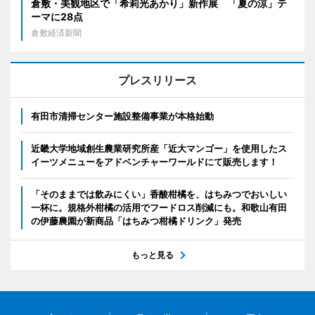
倉敷・美観地区で「希莉光あかり」新作展 「夏の涼」テ
ーマに28点
倉敷経済新聞
プレスリリース
有田市清掃センター施設整備事業が本格始動
近畿大学地域創生農業研究所産「近大マンゴー」を使用したス
イーツメニューをアドベンチャーワールドにて販売します！
「そのままでは飲みにくい」香酸柑橘を、はちみつでおいしい
一杯に。規格外柑橘の活用でフードロス削減にも。和歌山有田
の伊藤農園が新商品「はちみつ柑橘ドリンク」発売
もっと見る