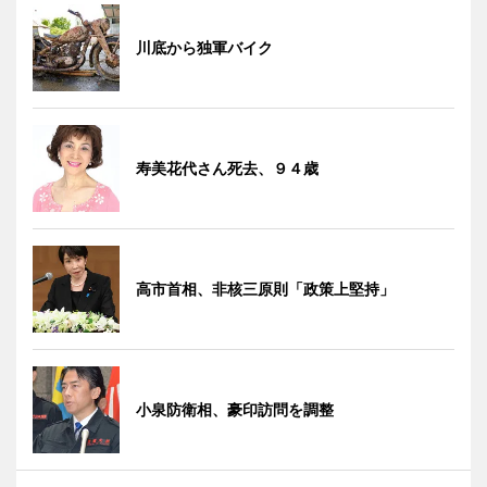
川底から独軍バイク
寿美花代さん死去、９４歳
高市首相、非核三原則「政策上堅持」
小泉防衛相、豪印訪問を調整