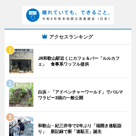
アクセスランキング
JR和歌山駅近くにカフェ＆バー「ルルカフ
ェ」 食事系ワッフル提供
白浜・「アドベンチャーワールド」でパルマ
ワラビー3頭の一般公開
和歌山・紀三井寺で2年ぶり「福開き速駈詣
り」 新記録で新「速駈王」誕生