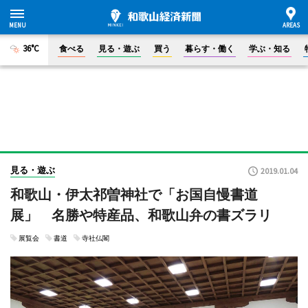
36°C
食べる
見る・遊ぶ
買う
暮らす・働く
学ぶ・知る
見る・遊ぶ
2019.01.04
和歌山・伊太祁曽神社で「お国自慢書道
展」 名勝や特産品、和歌山弁の書ズラリ
展覧会
書道
寺社仏閣