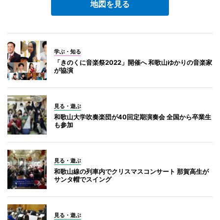
地図を見る
学ぶ・知る
「きのくに音楽祭2022」開催へ 和歌山ゆかりの音楽家
が協演
見る・遊ぶ
和歌山大学吹奏楽団が40回定期演奏会 全国から卒業生
も参加
見る・遊ぶ
和歌山線の列車内でクリスマスコンサート 那賀高生が
サンタ帽でスイング
見る・遊ぶ