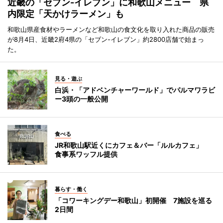
近畿の「セブン-イレブン」に和歌山メニュー 県
内限定「天かけラーメン」も
和歌山県産食材やラーメンなど和歌山の食文化を取り入れた商品の販売
が8月4日、近畿2府4県の「セブン-イレブン」約2800店舗で始まっ
た。
見る・遊ぶ
白浜・「アドベンチャーワールド」でパルマワラビ
ー3頭の一般公開
食べる
JR和歌山駅近くにカフェ＆バー「ルルカフェ」
食事系ワッフル提供
暮らす・働く
「コワーキングデー和歌山」初開催 7施設を巡る
2日間