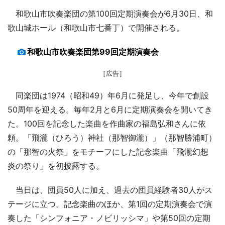
和歌山市吹奏楽団の第100回定期演奏会が6月30日、和
歌山城ホール（和歌山市七番丁）で開催される。
和歌山市吹奏楽団第99回定期演奏会
［広告］
同楽団は1974（昭和49）年6月に発足し、今年で創設
50周年を迎える。毎年2月と6月に定期演奏会を開いてき
た。100回を記念した楽曲を作曲家の福島弘和さんに依
頼。「飛瀧（ひろう）神社（那智御瀧）」（那智勝浦町）
の「那智の火祭」をモチーフにした記念楽曲「飛瀧幻想
炎の祭り」を初披露する。
当日は、団員50人に加え、過去の団員経験者30人がス
テージに立つ。記念楽曲のほか、第1回の定期演奏会で演
奏した「シンフォニア・ノビリッシマ」や第50回の定期