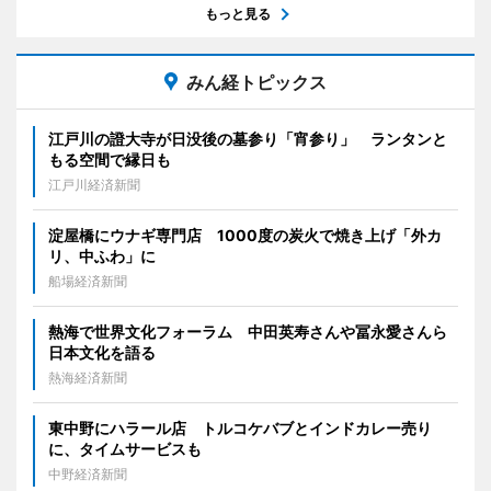
もっと見る
みん経トピックス
江戸川の證大寺が日没後の墓参り「宵参り」 ランタンと
もる空間で縁日も
江戸川経済新聞
淀屋橋にウナギ専門店 1000度の炭火で焼き上げ「外カ
リ、中ふわ」に
船場経済新聞
熱海で世界文化フォーラム 中田英寿さんや冨永愛さんら
日本文化を語る
熱海経済新聞
東中野にハラール店 トルコケバブとインドカレー売り
に、タイムサービスも
中野経済新聞