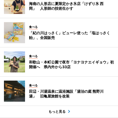
海南の人形店に夏限定かき氷店「けずり氷 西
岡」 人形師の技術生かす
食べる
「紀の川はっさく」ピューレ使った「塩はっさく
飴」、全国販売
食べる
和歌山・本町公園で夜市「ヨナヨナエイギョウ」初
開催へ 県内外から33店
食べる
田辺・川湯温泉に温浴施設「湯治の庭 熊野川
湯」 旧亀屋旅館を改装
もっと見る