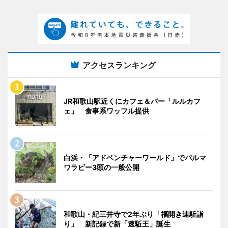
アクセスランキング
JR和歌山駅近くにカフェ＆バー「ルルカフ
ェ」 食事系ワッフル提供
白浜・「アドベンチャーワールド」でパルマ
ワラビー3頭の一般公開
和歌山・紀三井寺で2年ぶり「福開き速駈詣
り」 新記録で新「速駈王」誕生