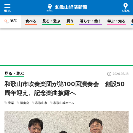
36°C
食べる
見る・遊ぶ
買う
暮らす・働く
学ぶ・知る
見る・遊ぶ
2024.05.13
和歌山市吹奏楽団が第100回演奏会 創設50
周年迎え、記念楽曲披露へ
音楽
演奏会
和歌山市
和歌山城ホール