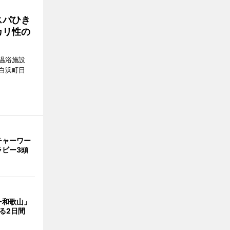
スパひき
カリ性の
温浴施設
白浜町日
。
チャーワー
ラビー3頭
ー和歌山」
る2日間