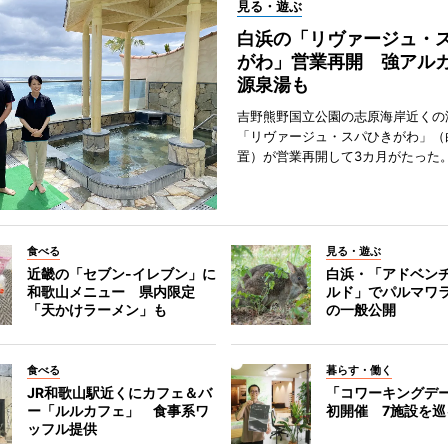
見る・遊ぶ
白浜の「リヴァージュ・
がわ」営業再開 強アル
源泉湯も
吉野熊野国立公園の志原海岸近くの
「リヴァージュ・スパひきがわ」（
置）が営業再開して3カ月がたった
食べる
見る・遊ぶ
近畿の「セブン-イレブン」に
白浜・「アドベン
和歌山メニュー 県内限定
ルド」でパルマワ
「天かけラーメン」も
の一般公開
食べる
暮らす・働く
JR和歌山駅近くにカフェ＆バ
「コワーキングデ
ー「ルルカフェ」 食事系ワ
初開催 7施設を巡
ッフル提供