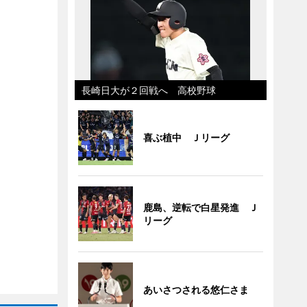
長崎日大が２回戦へ 高校野球
喜ぶ植中 Ｊリーグ
鹿島、逆転で白星発進 Ｊ
リーグ
あいさつされる悠仁さま