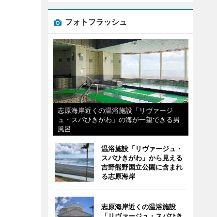
フォトフラッシュ
志原海岸近くの温浴施設「リヴァージ
ュ・スパひきがわ」の海が一望できる男
風呂
温浴施設「リヴァージュ・
スパひきがわ」から見える
吉野熊野国立公園に含まれ
る志原海岸
志原海岸近くの温浴施設
「リヴァージュ・スパひき