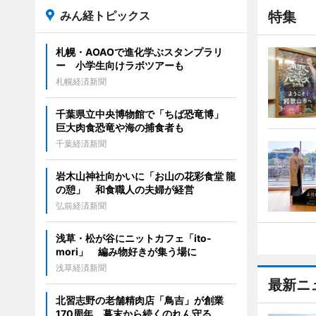
みん経トピックス
特集
札幌・AOAOで進化学ぶスタンプラリ
ー 小学生向けラボツアーも
札幌経済新聞
千葉県立中央博物館で「ちば恐竜博」
巨大肉食恐竜や海の捕食者も
千葉経済新聞
岩木山神社向かいに「お山の花彩食堂 龍
の憩」 和食職人の夫婦が経営
弘前経済新聞
浅草・松が谷にニットカフェ「ito-
mori」 編み物好きが集う場に
浅草経済新聞
最新ニ
北習志野の老舗精肉店「鳥吉」が創業
170周年 幕末から続くのれん守る