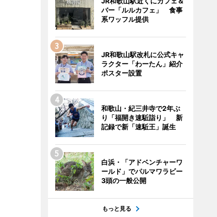
JR和歌山駅近くにカフェ＆
バー「ルルカフェ」 食事
系ワッフル提供
JR和歌山駅改札に公式キャ
ラクター「わーたん」紹介
ポスター設置
和歌山・紀三井寺で2年ぶ
り「福開き速駈詣り」 新
記録で新「速駈王」誕生
白浜・「アドベンチャーワ
ールド」でパルマワラビー
3頭の一般公開
もっと見る