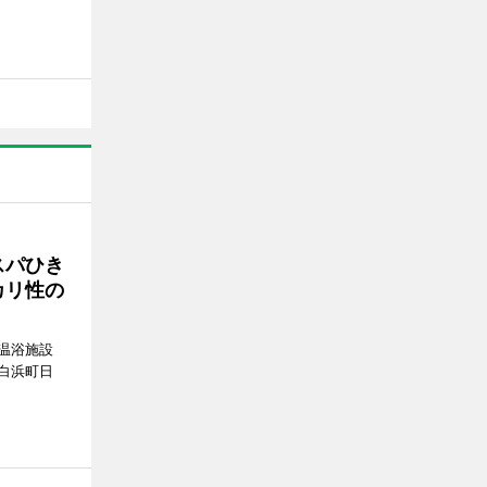
スパひき
カリ性の
温浴施設
白浜町日
。