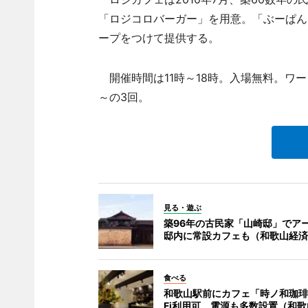
「ロジコロバーガー」を用意。「ぶーぱん
ープをつけて提供する。
開催時間は11時～18時。入場無料。ワーク
～の3回。
見る・遊ぶ
築96年の古民家「山崎邸」でア
邸内に常設カフェも（和歌山経済
食べる
和歌山駅前にカフェ「時ノ和珈琲
Fi利用可、電源も多数設置（和