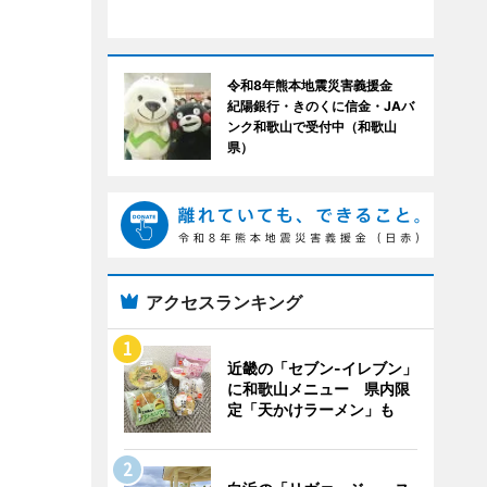
令和8年熊本地震災害義援金
紀陽銀行・きのくに信金・JAバ
ンク和歌山で受付中（和歌山
県）
アクセスランキング
近畿の「セブン-イレブン」
に和歌山メニュー 県内限
定「天かけラーメン」も