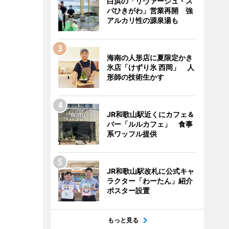
白浜の「リヴァージュ・ス
パひきがわ」営業再開 強
アルカリ性の源泉湯も
海南の人形店に夏限定かき
氷店「けずり氷 西岡」 人
形師の技術生かす
JR和歌山駅近くにカフェ＆
バー「ルルカフェ」 食事
系ワッフル提供
JR和歌山駅改札に公式キャ
ラクター「わーたん」紹介
ポスター設置
もっと見る