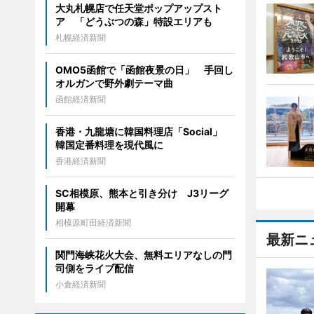
大丸札幌店で任天堂ポップアップスト
ア 「どうぶつの森」特設エリアも
札幌経済新聞
OMO5函館で「函館夜景の日」 手回し
オルガンで野外劇テーマ曲
函館経済新聞
香港・九龍塘に韓国料理店「Social」
韓国定番料理を現代風に
香港経済新聞
SC相模原、熊本と引き分け J3リーグ
開幕
相模原町田経済新聞
最新ニ
関門海峡花火大会、無料エリアなしの門
司側をライブ配信
小倉経済新聞