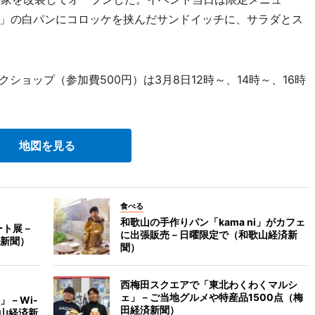
」の白パンにコロッケを挟んだサンドイッチに、サラダとス
ショップ（参加費500円）は3月8日12時～、14時～、16時
地図を見る
食べる
和歌山の手作りパン「kama ni」がカフェ
ート展－
に出張販売－日曜限定で（和歌山経済新
新聞）
聞）
西梅田スクエアで「東北わくわくマルシ
ェ」－ご当地グルメや特産品1500点（梅
」－Wi-
田経済新聞）
歌山経済新