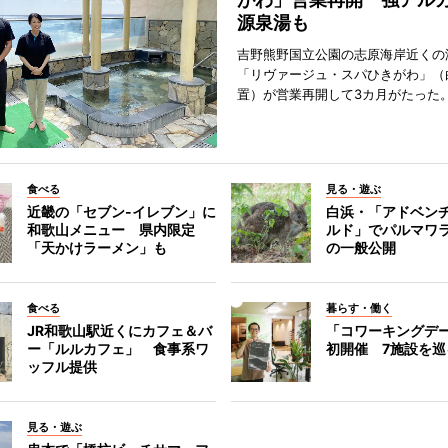
源泉湯も
吉野熊野国立公園の志原海岸近くの
「リヴァージュ・スパひきがわ」（
置）が営業再開して3カ月がたった
食べる
見る・遊ぶ
近畿の「セブン-イレブン」に
白浜・「アドベン
和歌山メニュー 県内限定
ルド」でパルマワ
「天かけラーメン」も
の一般公開
食べる
暮らす・働く
JR和歌山駅近くにカフェ＆バ
「コワーキングデ
ー「ルルカフェ」 食事系ワ
初開催 7施設を巡
ッフル提供
見る・遊ぶ