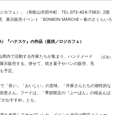
（ロジカフェ）」（和歌山市田中町、TEL
073-424-7363
）2階
、展示販売イベント「BONBON MARCHE～春のさくらいろ
糸）『ハナスケ』の作品（提供／ロジカフェ）
山県内で活動する作家たちが集まり、ハンドメード
［広告］
展示販売する。併せて、焼き菓子やパンの販売、毛
も予定。
で「良い」「おいしい」の意味。「作家さんたちの個性的な
弥恵さん。フードは、「季節限定の『ぶーぱん』の桜あんぱ
などがおすすめ」とも。
の民家を改装してオープンした。イベント当日は限定メニュー