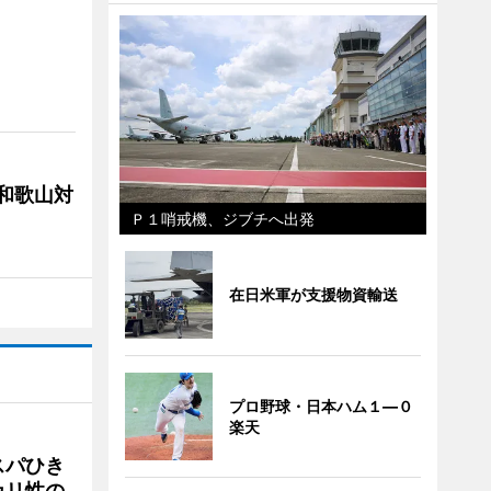
局和歌山対
Ｐ１哨戒機、ジブチへ出発
在日米軍が支援物資輸送
プロ野球・日本ハム１―０
楽天
スパひき
カリ性の