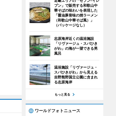
近畿エリアの「セブン-イレ
ブン」で販売する和歌山中
華そばの味わいを表現した
「醤油豚骨味の焼ラーメン
（和歌山中華そば風）」
（パッケージなし）
志原海岸近くの温浴施設
「リヴァージュ・スパひき
がわ」の海が一望できる男
風呂
温浴施設「リヴァージュ・
スパひきがわ」から見える
吉野熊野国立公園に含まれ
る志原海岸
もっと見る
ワールドフォトニュース