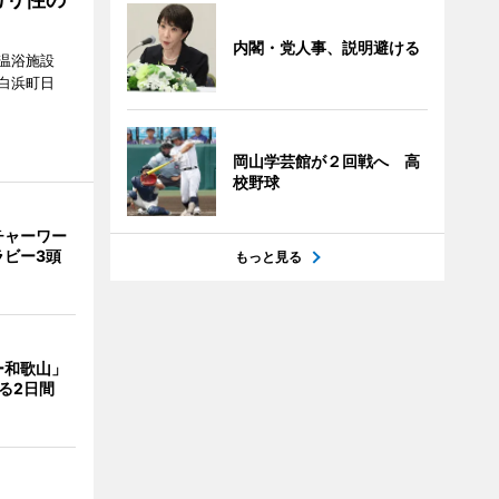
内閣・党人事、説明避ける
温浴施設
白浜町日
。
岡山学芸館が２回戦へ 高
校野球
チャーワー
ラビー3頭
もっと見る
ー和歌山」
る2日間