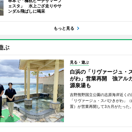
串本で「橋杭ビーチサマーフ
ェスタ」 水上ござ走りやサ
ンダル飛ばしに喝采
もっと見る
遊ぶ
見る・遊ぶ
白浜の「リヴァージュ・
がわ」営業再開 強アル
源泉湯も
吉野熊野国立公園の志原海岸近くの
「リヴァージュ・スパひきがわ」（
置）が営業再開して3カ月がたった