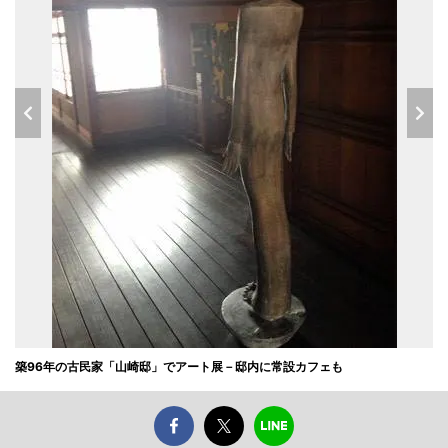
築96年の古民家「山崎邸」でアート展－邸内に常設カフェも