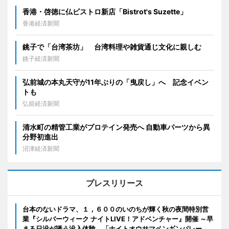
香港・啓徳に仏ビストロ新店「Bistrot's Suzette」
香港経済新聞
銚子で「台湾茶坊」 台湾料理や雑貨通じ文化に親しむ
銚子経済新聞
弘前城の本丸天守が11年ぶりの「曳戻し」へ 記念イベン
トも
弘前経済新聞
清水町の精管工業がプロテイン発売へ 自動車パーツから異
分野初進出
沼津経済新聞
プレスリリース
台本のないドラマ、１，６００のいのちが輝く秋の夜間特別営
業『シルバーウィーク ナイトLIVE！アドベンチャー』開催 ～早
まる日没が誘う没入体験。「ナイトオウサマペンギンパレー