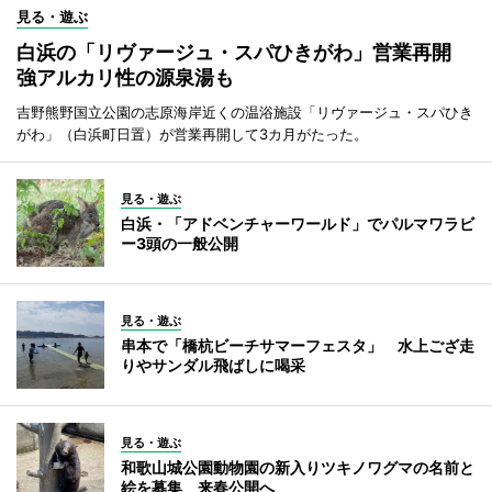
見る・遊ぶ
白浜の「リヴァージュ・スパひきがわ」営業再開
強アルカリ性の源泉湯も
吉野熊野国立公園の志原海岸近くの温浴施設「リヴァージュ・スパひき
がわ」（白浜町日置）が営業再開して3カ月がたった。
見る・遊ぶ
白浜・「アドベンチャーワールド」でパルマワラビ
ー3頭の一般公開
見る・遊ぶ
串本で「橋杭ビーチサマーフェスタ」 水上ござ走
りやサンダル飛ばしに喝采
見る・遊ぶ
和歌山城公園動物園の新入りツキノワグマの名前と
絵を募集 来春公開へ