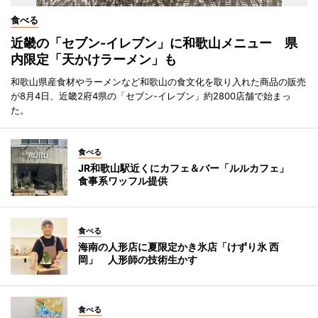
食べる
近畿の「セブン-イレブン」に和歌山メニュー 県
内限定「天かけラーメン」も
和歌山県産食材やラーメンなど和歌山の食文化を取り入れた商品の販売
が8月4日、近畿2府4県の「セブン-イレブン」約2800店舗で始まっ
た。
食べる
JR和歌山駅近くにカフェ＆バー「ルルカフェ」
食事系ワッフル提供
食べる
海南の人形店に夏限定かき氷店「けずり氷 西
岡」 人形師の技術生かす
食べる