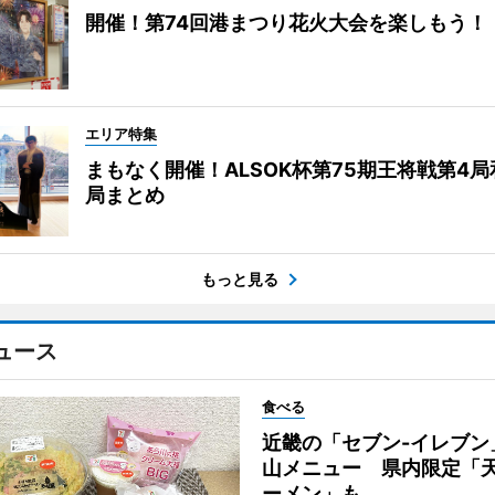
開催！第74回港まつり花火大会を楽しもう！
エリア特集
まもなく開催！ALSOK杯第75期王将戦第4
局まとめ
もっと見る
ュース
食べる
近畿の「セブン-イレブン
山メニュー 県内限定「
ーメン」も