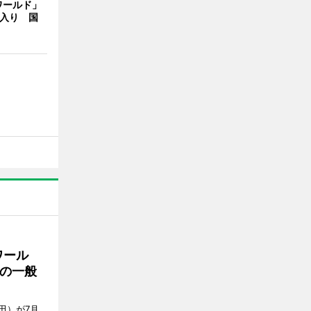
ワールド」
間入り 国
ワール
の一般
田）が7月