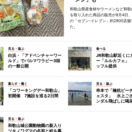
和歌山県産食材やラーメンなど和歌
を取り入れた商品の販売が8月4日、
の「セブン-イレブン」約2800店
た。
見る・遊ぶ
食べる
白浜・「アドベンチャーワー
JR和歌山駅近くに
ルド」でパルマワラビー3頭
ー「ルルカフェ」
の一般公開
ッフル提供
暮らす・働く
見る・遊ぶ
「コワーキングデー和歌山」
串本で「橋杭ビー
初開催 7施設を巡る2日間
ェスタ」 水上ご
ンダル飛ばしに喝
見る・遊ぶ
和歌山城公園動物園の新入り
ツキノワグマの名前と絵を募