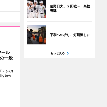
佐野日大、２回戦へ 高校
野球
平和への祈り、灯籠流しに
ワール
もっと見る
の一般
田）が7月
開を始め