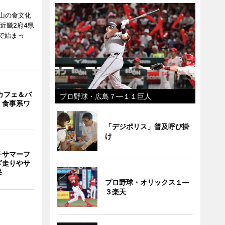
山の食文化
近畿2府4県
舗で始まっ
カフェ＆バ
プロ野球・広島７―１１巨人
 食事系ワ
「デジポリス」普及呼び掛
け
チサマーフ
ざ走りやサ
采
プロ野球・オリックス１―
３楽天