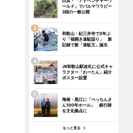
白浜・「アドベンチャーワ
ールド」でパルマワラビー
3頭の一般公開
和歌山・紀三井寺で2年ぶ
り「福開き速駈詣り」 新
記録で新「速駈王」誕生
JR和歌山駅改札に公式キャ
ラクター「わーたん」紹介
ポスター設置
海南・黒江に「べっちんさ
ん100年ホール」 銀行跡
を文化拠点に
もっと見る