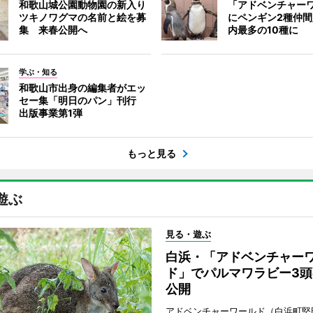
和歌山城公園動物園の新入り
「アドベンチャー
ツキノワグマの名前と絵を募
にペンギン2種仲
集 来春公開へ
内最多の10種に
学ぶ・知る
和歌山市出身の編集者がエッ
セー集「明日のパン」刊行
出版事業第1弾
もっと見る
遊ぶ
見る・遊ぶ
白浜・「アドベンチャー
ド」でパルマワラビー3頭
公開
アドベンチャーワールド（白浜町堅