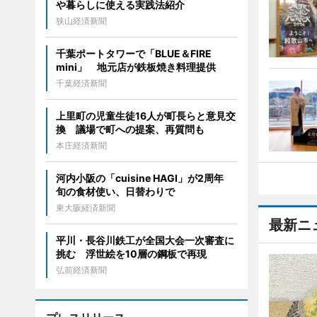
や暮らしに使える実践法紹介
狭山経済新聞
千葉ポートタワーで「BLUE＆FIRE
mini」 地元店が鉄板焼き料理提供
千葉経済新聞
上里町の児童生徒16人が町長らと意見交
換 議場で町への提案、再質問も
本庄経済新聞
河内小阪の「cuisine HAGI」が2周年
旬の食材使い、日替わりで
東大阪経済新聞
最新ニ
平川・長谷川鉄工が全国大会一次審査に
挑む 浮世絵を10層の鋼板で再現
弘前経済新聞