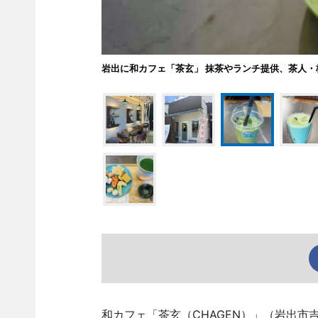
岩出に和カフェ「茶玄」 抹茶やランチ提供、茶人・
和カフェ「茶玄（CHAGEN）」（岩出市