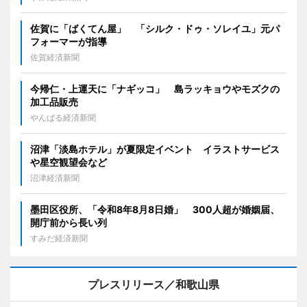
佐賀に「ばくてん屋」 「シルク・ドゥ・ソレイユ」元パ
フォーマーが指導
佐賀経済新聞
今帰仁・上運天に「ナギッコ」 島ラッキョウやモズクの
加工品販売
やんばる経済新聞
沼津「淡島ホテル」が夏限定イベント イラストサービス
や星空観望会など
沼津経済新聞
墨田区役所、「令和8年8月8日婚」 300人超が婚姻届、
開庁前から長い列
すみだ経済新聞
プレスリリース／和歌山県