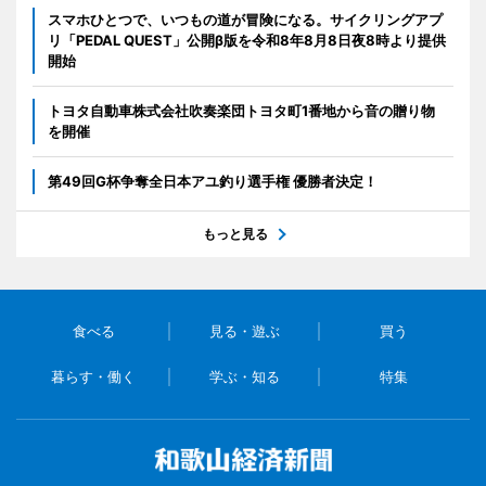
スマホひとつで、いつもの道が冒険になる。サイクリングアプ
リ「PEDAL QUEST」公開β版を令和8年8月8日夜8時より提供
開始
トヨタ自動車株式会社吹奏楽団トヨタ町1番地から音の贈り物
を開催
第49回G杯争奪全日本アユ釣り選手権 優勝者決定！
もっと見る
食べる
見る・遊ぶ
買う
暮らす・働く
学ぶ・知る
特集