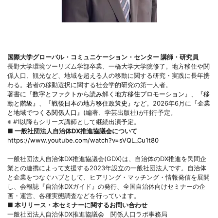
国際大学グローバル・コミュニケーション・センター 講師・研究員
長野大学環境ツーリズム学部卒業、一橋大学大学院修了。地方移住や関
係人口、観光など、地域を超える人の移動に関する研究・実践に長年携
わる。若者の移動選択に関する社会学的研究の第一人者。
著書に
『数字とファクトから読み解く地方移住プロモーション』
、
『移
動と階級』
、
『戦後日本の地方移住政策史』
など。2026年6月に
『企業
と地域でつくる関係人口』
(編著、学芸出版社)が刊行予定。
※ #1以降もシリーズ講師として継続出演予定。
■ 一般社団法人自治体DX推進協議会について
https://www.youtube.com/watch?v=sVQL_Cu1t80
一般社団法人自治体DX推進協議会(GDX)は、自治体のDX推進を民間企
業との連携によって支援する2023年設立の一般社団法人です。自治体
と企業をつなぐハブとして、ヒアリング・マッチング・情報発信を展開
し、会報誌『自治体DXガイド』の発行、全国自治体向けセミナーの企
画・運営、各種実態調査などを行っています。
■ 本リリース・本セミナーに関するお問い合わせ
一般社団法人自治体DX推進協議会 関係人口ラボ事務局