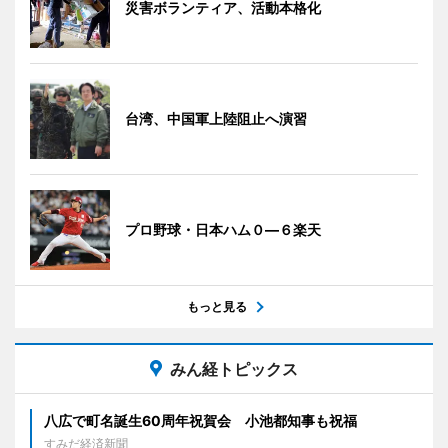
災害ボランティア、活動本格化
台湾、中国軍上陸阻止へ演習
プロ野球・日本ハム０―６楽天
もっと見る
みん経トピックス
八広で町名誕生60周年祝賀会 小池都知事も祝福
すみだ経済新聞