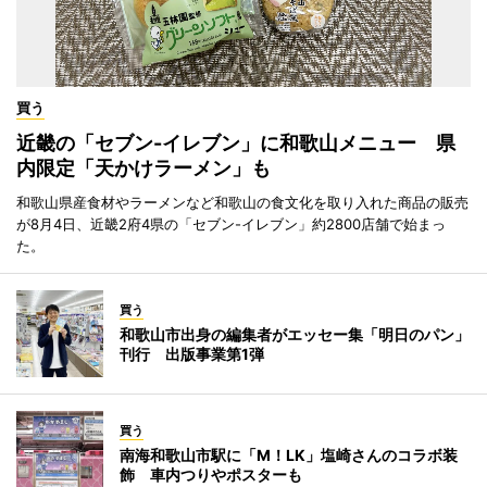
買う
近畿の「セブン-イレブン」に和歌山メニュー 県
内限定「天かけラーメン」も
和歌山県産食材やラーメンなど和歌山の食文化を取り入れた商品の販売
が8月4日、近畿2府4県の「セブン-イレブン」約2800店舗で始まっ
た。
買う
和歌山市出身の編集者がエッセー集「明日のパン」
刊行 出版事業第1弾
買う
南海和歌山市駅に「M！LK」塩崎さんのコラボ装
飾 車内つりやポスターも