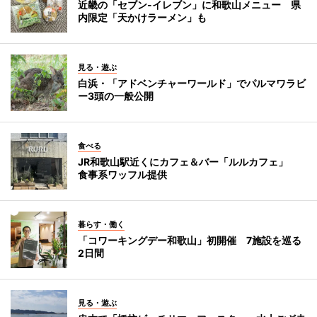
近畿の「セブン-イレブン」に和歌山メニュー 県
内限定「天かけラーメン」も
見る・遊ぶ
白浜・「アドベンチャーワールド」でパルマワラビ
ー3頭の一般公開
食べる
JR和歌山駅近くにカフェ＆バー「ルルカフェ」
食事系ワッフル提供
暮らす・働く
「コワーキングデー和歌山」初開催 7施設を巡る
2日間
見る・遊ぶ