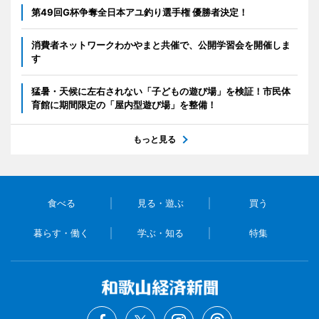
第49回G杯争奪全日本アユ釣り選手権 優勝者決定！
消費者ネットワークわかやまと共催で、公開学習会を開催しま
す
猛暑・天候に左右されない「子どもの遊び場」を検証！市民体
育館に期間限定の「屋内型遊び場」を整備！
もっと見る
食べる
見る・遊ぶ
買う
暮らす・働く
学ぶ・知る
特集