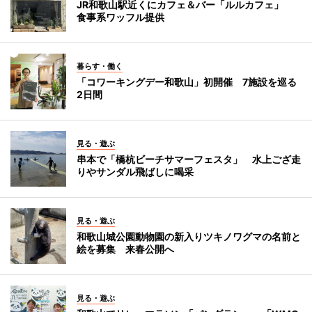
JR和歌山駅近くにカフェ＆バー「ルルカフェ」
食事系ワッフル提供
暮らす・働く
「コワーキングデー和歌山」初開催 7施設を巡る
2日間
見る・遊ぶ
串本で「橋杭ビーチサマーフェスタ」 水上ござ走
りやサンダル飛ばしに喝采
見る・遊ぶ
和歌山城公園動物園の新入りツキノワグマの名前と
絵を募集 来春公開へ
見る・遊ぶ