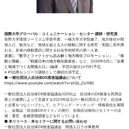
国際大学グローバル・コミュニケーション・センター 講師・研究員
長野大学環境ツーリズム学部卒業、一橋大学大学院修了。地方移住や関
係人口、観光など、地域を超える人の移動に関する研究・実践に長年携
わる。若者の移動選択に関する社会学的研究の第一人者。
著書に
『数字とファクトから読み解く地方移住プロモーション』
、
『移
動と階級』
、
『戦後日本の地方移住政策史』
など。2026年6月に
『企業
と地域でつくる関係人口』
(編著、学芸出版社)が刊行予定。
※ #1以降もシリーズ講師として継続出演予定。
■ 一般社団法人自治体DX推進協議会について
https://www.youtube.com/watch?v=sVQL_Cu1t80
一般社団法人自治体DX推進協議会(GDX)は、自治体のDX推進を民間企
業との連携によって支援する2023年設立の一般社団法人です。自治体
と企業をつなぐハブとして、ヒアリング・マッチング・情報発信を展開
し、会報誌『自治体DXガイド』の発行、全国自治体向けセミナーの企
画・運営、各種実態調査などを行っています。
■ 本リリース・本セミナーに関するお問い合わせ
一般社団法人自治体DX推進協議会 関係人口ラボ事務局