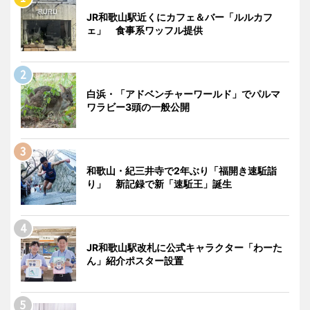
JR和歌山駅近くにカフェ＆バー「ルルカフ
ェ」 食事系ワッフル提供
白浜・「アドベンチャーワールド」でパルマ
ワラビー3頭の一般公開
和歌山・紀三井寺で2年ぶり「福開き速駈詣
り」 新記録で新「速駈王」誕生
JR和歌山駅改札に公式キャラクター「わーた
ん」紹介ポスター設置