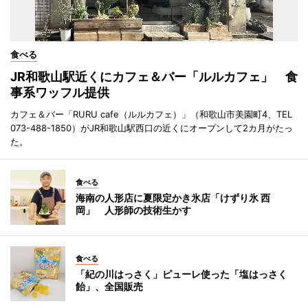
食べる
JR和歌山駅近くにカフェ＆バー「ルルカフェ」 食
事系ワッフル提供
カフェ＆バー「RURU cafe（ルルカフェ）」（和歌山市美園町4、TEL
073-488-1850）がJR和歌山駅西口の近くにオープンして2カ月がたっ
た。
食べる
海南の人形店に夏限定かき氷店「けずり氷 西
岡」 人形師の技術生かす
食べる
「紀の川はっさく」ピューレ使った「塩はっさく
飴」、全国販売