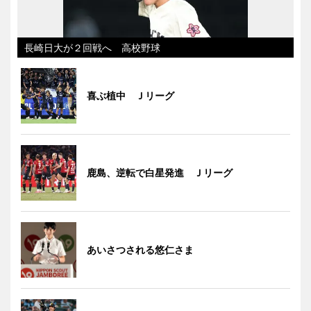
長崎日大が２回戦へ 高校野球
喜ぶ植中 Ｊリーグ
鹿島、逆転で白星発進 Ｊリーグ
あいさつされる悠仁さま