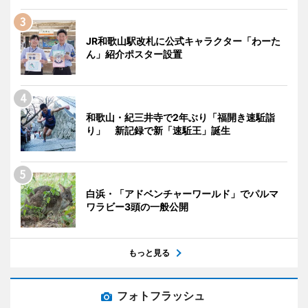
JR和歌山駅改札に公式キャラクター「わーた
ん」紹介ポスター設置
和歌山・紀三井寺で2年ぶり「福開き速駈詣
り」 新記録で新「速駈王」誕生
白浜・「アドベンチャーワールド」でパルマ
ワラビー3頭の一般公開
もっと見る
フォトフラッシュ