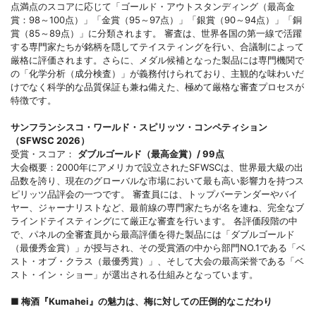
点満点のスコアに応じて「ゴールド・アウトスタンディング（最高金
賞：98～100点）」「金賞（95～97点）」「銀賞（90～94点）」「銅
賞（85～89点）」に分類されます。 審査は、世界各国の第一線で活躍
する専門家たちが銘柄を隠してテイスティングを行い、合議制によって
厳格に評価されます。さらに、メダル候補となった製品には専門機関で
の「化学分析（成分検査）」が義務付けられており、主観的な味わいだ
けでなく科学的な品質保証も兼ね備えた、極めて厳格な審査プロセスが
特徴です。
サンフランシスコ・ワールド・スピリッツ・コンペティション
（SFWSC 2026）
受賞・スコア：
ダブルゴールド（最高金賞）/ 99点
大会概要：2000年にアメリカで設立されたSFWSCは、世界最大級の出
品数を誇り、現在のグローバルな市場において最も高い影響力を持つス
ピリッツ品評会の一つです。 審査員には、トップバーテンダーやバイ
ヤー、ジャーナリストなど、最前線の専門家たちが名を連ね、完全なブ
ラインドテイスティングにて厳正な審査を行います。 各評価段階の中
で、パネルの全審査員から最高評価を得た製品には「ダブルゴールド
（最優秀金賞）」が授与され、その受賞酒の中から部門NO.1である「ベ
スト・オブ・クラス（最優秀賞）」、そして大会の最高栄誉である「ベ
スト・イン・ショー」が選出される仕組みとなっています。
■ 梅酒『Kumahei』の魅力は、梅に対しての圧倒的なこだわり