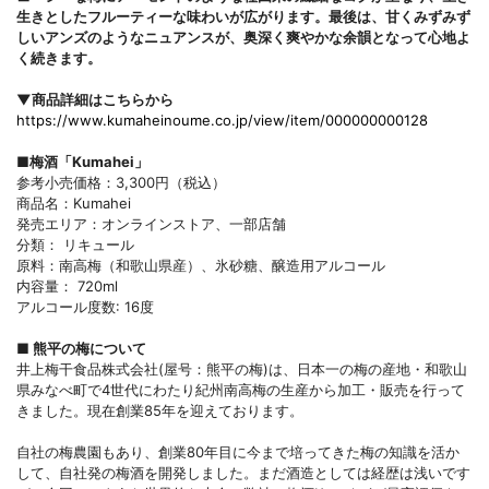
生きとしたフルーティーな味わいが広がります。最後は、甘くみずみず
しいアンズのようなニュアンスが、奥深く爽やかな余韻となって心地よ
く続きます。
▼商品詳細はこちらから
https://www.kumaheinoume.co.jp/view/item/000000000128
■梅酒「Kumahei」
参考小売価格：3,300円（税込）
商品名：Kumahei
発売エリア：オンラインストア、一部店舗
分類： リキュール
原料：南高梅（和歌山県産）、氷砂糖、醸造用アルコール
内容量： 720ml
アルコール度数: 16度
■ 熊平の梅について
井上梅干食品株式会社(屋号：熊平の梅)は、日本一の梅の産地・和歌山
県みなべ町で4世代にわたり紀州南高梅の生産から加工・販売を行って
きました。現在創業85年を迎えております。
自社の梅農園もあり、創業80年目に今まで培ってきた梅の知識を活か
して、自社発の梅酒を開発しました。まだ酒造としては経歴は浅いです