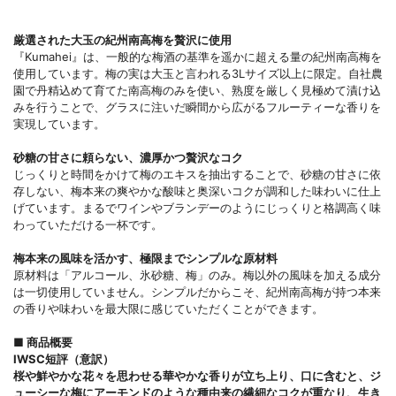
厳選された大玉の紀州南高梅を贅沢に使用
『Kumahei』は、一般的な梅酒の基準を遥かに超える量の紀州南高梅を
使用しています。梅の実は大玉と言われる3Lサイズ以上に限定。自社農
園で丹精込めて育てた南高梅のみを使い、熟度を厳しく見極めて漬け込
みを行うことで、グラスに注いだ瞬間から広がるフルーティーな香りを
実現しています。
砂糖の甘さに頼らない、濃厚かつ贅沢なコク
じっくりと時間をかけて梅のエキスを抽出することで、砂糖の甘さに依
存しない、梅本来の爽やかな酸味と奥深いコクが調和した味わいに仕上
げています。まるでワインやブランデーのようにじっくりと格調高く味
わっていただける一杯です。
梅本来の風味を活かす、極限までシンプルな原材料
原材料は「アルコール、氷砂糖、梅」のみ。梅以外の風味を加える成分
は一切使用していません。シンプルだからこそ、紀州南高梅が持つ本来
の香りや味わいを最大限に感じていただくことができます。
■ 商品概要
IWSC短評（意訳）
桜や鮮やかな花々を思わせる華やかな香りが立ち上り、口に含むと、ジ
ューシーな梅にアーモンドのような種由来の繊細なコクが重なり、生き