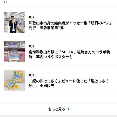
た。
買う
和歌山市出身の編集者がエッセー集「明日のパン」
刊行 出版事業第1弾
買う
南海和歌山市駅に「M！LK」塩崎さんのコラボ装
飾 車内つりやポスターも
買う
「紀の川はっさく」ピューレ使った「塩はっさく
飴」、全国販売
もっと見る