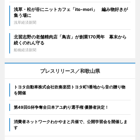
浅草・松が谷にニットカフェ「ito-mori」 編み物好きが
集う場に
浅草経済新聞
北習志野の老舗精肉店「鳥吉」が創業170周年 幕末から
続くのれん守る
船橋経済新聞
プレスリリース／和歌山県
トヨタ自動車株式会社吹奏楽団トヨタ町1番地から音の贈り物
を開催
第49回G杯争奪全日本アユ釣り選手権 優勝者決定！
消費者ネットワークわかやまと共催で、公開学習会を開催しま
す