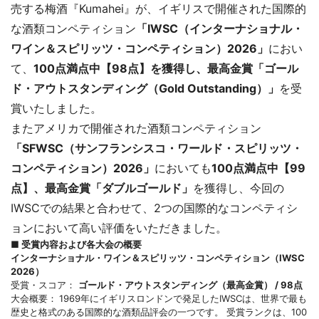
売する梅酒『Kumahei』が、イギリスで開催された国際的
な酒類コンペティション
「IWSC（インターナショナル・
ワイン＆スピリッツ・コンペティション）2026」
におい
て、
100点満点中【98点】を獲得し、最高金賞「ゴール
ド・アウトスタンディング（Gold Outstanding）」
を受
賞いたしました。
またアメリカで開催された酒類コンペティション
「SFWSC（サンフランシスコ・ワールド・スピリッツ・
コンペティション）2026」
においても
100点満点中【99
点】、最高金賞「ダブルゴールド」
を獲得し、今回の
IWSCでの結果と合わせて、2つの国際的なコンペティシ
ョンにおいて高い評価をいただきました。
■ 受賞内容および各大会の概要
インターナショナル・ワイン＆スピリッツ・コンペティション（IWSC
2026）
受賞・スコア：
ゴールド・アウトスタンディング（最高金賞） / 98点
大会概要：
1969年にイギリスロンドンで発足したIWSCは、世界で最も
歴史と格式のある国際的な酒類品評会の一つです。 受賞ランクは、100