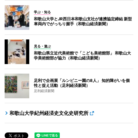
学ぶ・知る
和歌山大学とJR西日本和歌山支社が連携協定締結 新型
車両内でがっちり握手（和歌山経済新聞）
見る・遊ぶ
和歌山県立近代美術館で「こども美術館部」 和歌山大
学美術館部が協力（和歌山経済新聞）
足利で企画展「ルンビニー園の8人」 知的障がいを個
性と捉え活動（足利経済新聞）
足利経済新聞
和歌山大学紀州経済史文化史研究所