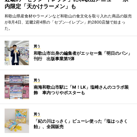
内限定「天かけラーメン」も
和歌山県産食材やラーメンなど和歌山の食文化を取り入れた商品の販売
が8月4日、近畿2府4県の「セブン-イレブン」約2800店舗で始まっ
た。
買う
和歌山市出身の編集者がエッセー集「明日のパン」
刊行 出版事業第1弾
買う
南海和歌山市駅に「M！LK」塩崎さんのコラボ装
飾 車内つりやポスターも
買う
「紀の川はっさく」ピューレ使った「塩はっさく
飴」、全国販売