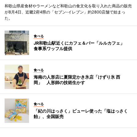
和歌山県産食材やラーメンなど和歌山の食文化を取り入れた商品の販売
が8月4日、近畿2府4県の「セブン-イレブン」約2800店舗で始まっ
た。
食べる
JR和歌山駅近くにカフェ＆バー「ルルカフェ」
食事系ワッフル提供
食べる
海南の人形店に夏限定かき氷店「けずり氷 西
岡」 人形師の技術生かす
食べる
「紀の川はっさく」ピューレ使った「塩はっさく
飴」、全国販売