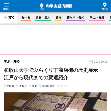
33°C
食べる
見る・遊ぶ
買う
暮らす・働く
学ぶ・知る
学ぶ・知る
2019.09.11
和歌山大学でぶらくり丁商店街の歴史展示
江戸から現代までの変遷紹介
企画展
展覧会
歴史
和歌山大学
ぶらくり丁