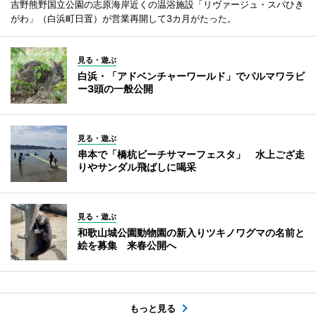
吉野熊野国立公園の志原海岸近くの温浴施設「リヴァージュ・スパひき
がわ」（白浜町日置）が営業再開して3カ月がたった。
見る・遊ぶ
白浜・「アドベンチャーワールド」でパルマワラビ
ー3頭の一般公開
見る・遊ぶ
串本で「橋杭ビーチサマーフェスタ」 水上ござ走
りやサンダル飛ばしに喝采
見る・遊ぶ
和歌山城公園動物園の新入りツキノワグマの名前と
絵を募集 来春公開へ
もっと見る