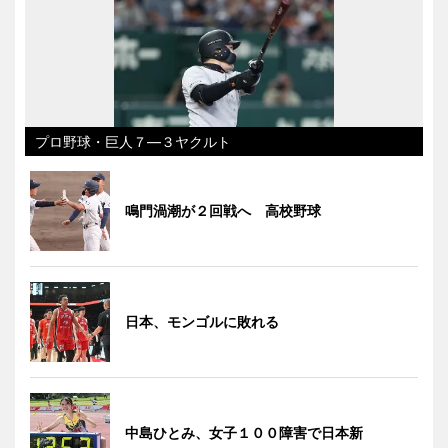
プロ野球・巨人７―３ヤクルト
鳴門渦潮が２回戦へ 高校野球
日本、モンゴルに敗れる
中島ひとみ、女子１００障害で日本新