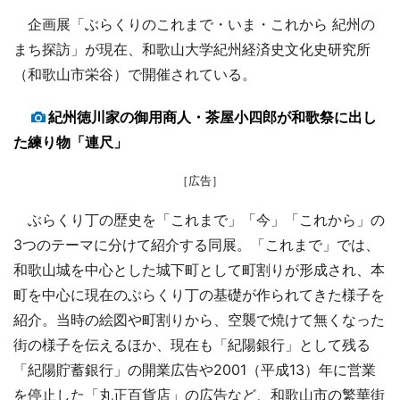
企画展「ぶらくりのこれまで・いま・これから 紀州の
まち探訪」が現在、和歌山大学紀州経済史文化史研究所
（和歌山市栄谷）で開催されている。
紀州徳川家の御用商人・茶屋小四郎が和歌祭に出し
た練り物「連尺」
［広告］
ぶらくり丁の歴史を「これまで」「今」「これから」の
3つのテーマに分けて紹介する同展。「これまで」では、
和歌山城を中心とした城下町として町割りが形成され、本
町を中心に現在のぶらくり丁の基礎が作られてきた様子を
紹介。当時の絵図や町割りから、空襲で焼けて無くなった
街の様子を伝えるほか、現在も「紀陽銀行」として残る
「紀陽貯蓄銀行」の開業広告や2001（平成13）年に営業
を停止した「丸正百貨店」の広告など、和歌山市の繁華街