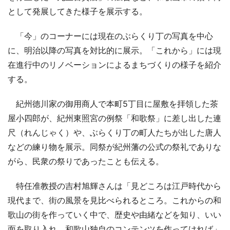
として発展してきた様子を展示する。
「今」のコーナーには現在のぶらくり丁の写真を中心
に、明治以降の写真を対比的に展示。「これから」には現
在進行中のリノベーションによるまちづくりの様子を紹介
する。
紀州徳川家の御用商人で本町5丁目に屋敷を拝領した茶
屋小四郎が、紀州東照宮の例祭「和歌祭」に差し出した連
尺（れんじゃく）や、ぶらくり丁の町人たちが出した唐人
などの練り物を展示。同祭が紀州藩の公式の祭礼でありな
がら、民衆の祭りであったことも伝える。
特任准教授の吉村旭輝さんは「見どころは江戸時代から
現代まで、街の風景を見比べられるところ。これからの和
歌山の街を作っていく中で、歴史や由緒などを知り、いい
面を取り入れ、和歌山独自のコンテンツを作ってければ」