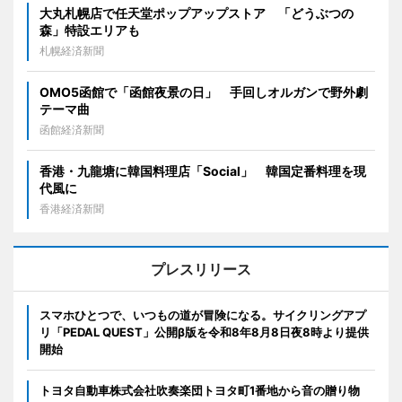
大丸札幌店で任天堂ポップアップストア 「どうぶつの
森」特設エリアも
札幌経済新聞
OMO5函館で「函館夜景の日」 手回しオルガンで野外劇
テーマ曲
函館経済新聞
香港・九龍塘に韓国料理店「Social」 韓国定番料理を現
代風に
香港経済新聞
プレスリリース
スマホひとつで、いつもの道が冒険になる。サイクリングアプ
リ「PEDAL QUEST」公開β版を令和8年8月8日夜8時より提供
開始
トヨタ自動車株式会社吹奏楽団トヨタ町1番地から音の贈り物