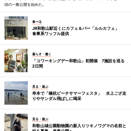
頭の一般公開を始めた。
食べる
JR和歌山駅近くにカフェ＆バー「ルルカフェ」
食事系ワッフル提供
暮らす・働く
「コワーキングデー和歌山」初開催 7施設を巡る
2日間
見る・遊ぶ
串本で「橋杭ビーチサマーフェスタ」 水上ござ走
りやサンダル飛ばしに喝采
見る・遊ぶ
和歌山城公園動物園の新入りツキノワグマの名前と
絵を募集 来春公開へ