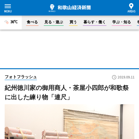
36°C
食べる
見る・遊ぶ
買う
暮らす・働く
学ぶ・知る
フォトフラッシュ
2019.09.11
紀州徳川家の御用商人・茶屋小四郎が和歌祭
に出した練り物「連尺」