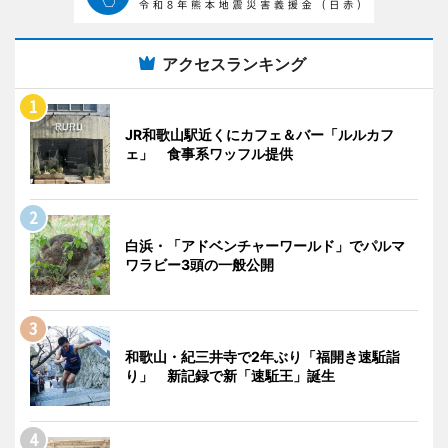
アクセスランキング
JR和歌山駅近くにカフェ＆バー「ルルカフ
ェ」 食事系ワッフル提供
白浜・「アドベンチャーワールド」でパルマ
ワラビー3頭の一般公開
和歌山・紀三井寺で2年ぶり「福開き速駈詣
り」 新記録で新「速駈王」誕生