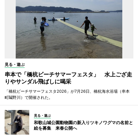
見る・遊ぶ
串本で「橋杭ビーチサマーフェスタ」 水上ござ走
りやサンダル飛ばしに喝采
「橋杭ビーチサマーフェスタ2026」が7月26日、橋杭海水浴場（串本
町鬮野川）で開催された。
見る・遊ぶ
和歌山城公園動物園の新入りツキノワグマの名前と
絵を募集 来春公開へ