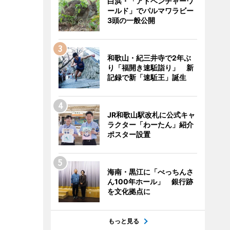
白浜・「アドベンチャーワ
ールド」でパルマワラビー
3頭の一般公開
和歌山・紀三井寺で2年ぶ
り「福開き速駈詣り」 新
記録で新「速駈王」誕生
JR和歌山駅改札に公式キャ
ラクター「わーたん」紹介
ポスター設置
海南・黒江に「べっちんさ
ん100年ホール」 銀行跡
を文化拠点に
もっと見る