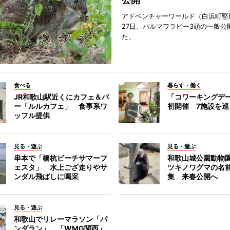
アドベンチャーワールド（白浜町堅
27日、パルマワラビー3頭の一般公
た。
食べる
暮らす・働く
JR和歌山駅近くにカフェ＆バ
「コワーキングデ
ー「ルルカフェ」 食事系ワ
初開催 7施設を巡
ッフル提供
見る・遊ぶ
見る・遊ぶ
串本で「橋杭ビーチサマーフ
和歌山城公園動物
ェスタ」 水上ござ走りやサ
ツキノワグマの名
ンダル飛ばしに喝采
集 来春公開へ
見る・遊ぶ
和歌山でリレーマラソン「パ
ンダラン」 「WMG関西」