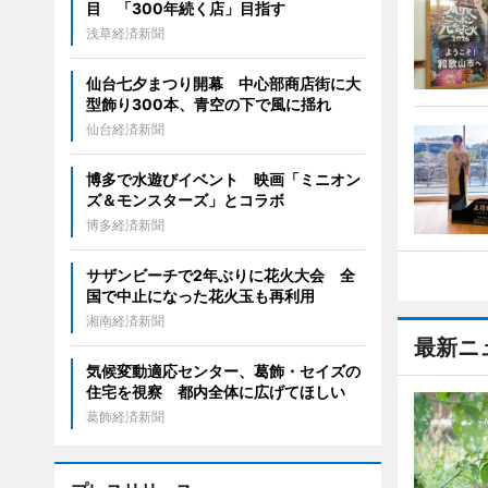
目 「300年続く店」目指す
浅草経済新聞
仙台七夕まつり開幕 中心部商店街に大
型飾り300本、青空の下で風に揺れ
仙台経済新聞
博多で水遊びイベント 映画「ミニオン
ズ＆モンスターズ」とコラボ
博多経済新聞
サザンビーチで2年ぶりに花火大会 全
国で中止になった花火玉も再利用
湘南経済新聞
最新ニ
気候変動適応センター、葛飾・セイズの
住宅を視察 都内全体に広げてほしい
葛飾経済新聞