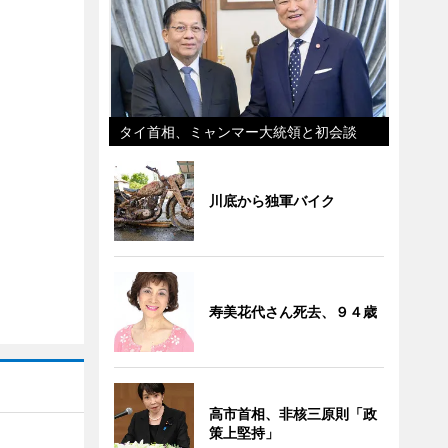
タイ首相、ミャンマー大統領と初会談
川底から独軍バイク
寿美花代さん死去、９４歳
高市首相、非核三原則「政
策上堅持」