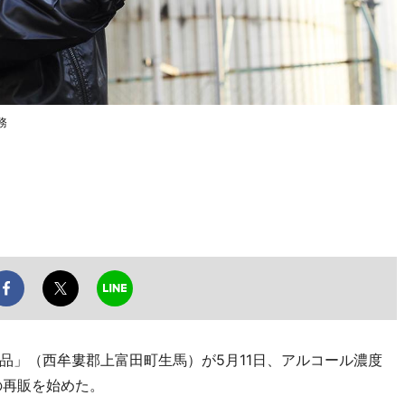
務
」（西牟婁郡上富田町生馬）が5月11日、アルコール濃度
の再販を始めた。