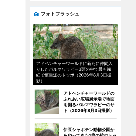
フォトフラッシュ
アドベンチャーワールドに新たに仲間入
りしたパルマワラビー3頭の中で最も繊
細で慎重派のトッポ（2026年8月3日撮
影）
アドベンチャーワールドの
ふれあい広場展示場で地面
を掘るパルマワラビーのサ
ト（2026年8月3日撮影）
伊豆シャボテン動物公園か
らやってきた1歳の雌のトッ