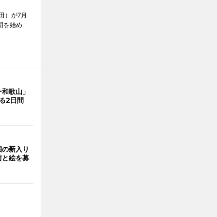
田）が7月
開を始め
ー和歌山」
る2日間
園の新入り
前と絵を募