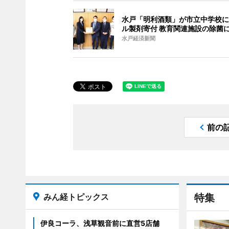
水戸「明利酒類」が市立中学校に
ル製剤寄付 教育関連施設の除菌
水戸経済新聞
前の
みん経トピックス
特集
伊良コーラ、浅草観音前に直営5店舗