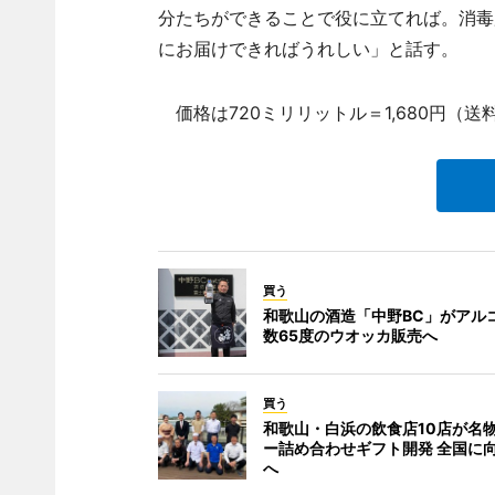
分たちができることで役に立てれば。消毒
にお届けできればうれしい」と話す。
価格は720ミリリットル＝1,680円（
買う
和歌山の酒造「中野BC」がアル
数65度のウオッカ販売へ
買う
和歌山・白浜の飲食店10店が名
ー詰め合わせギフト開発 全国に
へ