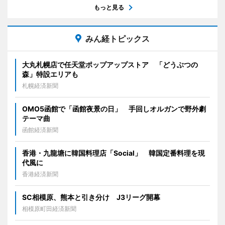
もっと見る
みん経トピックス
大丸札幌店で任天堂ポップアップストア 「どうぶつの
森」特設エリアも
札幌経済新聞
OMO5函館で「函館夜景の日」 手回しオルガンで野外劇
テーマ曲
函館経済新聞
香港・九龍塘に韓国料理店「Social」 韓国定番料理を現
代風に
香港経済新聞
SC相模原、熊本と引き分け J3リーグ開幕
相模原町田経済新聞