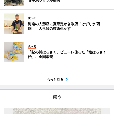
食事系ワッフル提供
食べる
海南の人形店に夏限定かき氷店「けずり氷 西
岡」 人形師の技術生かす
食べる
「紀の川はっさく」ピューレ使った「塩はっさく
飴」、全国販売
もっと見る
買う