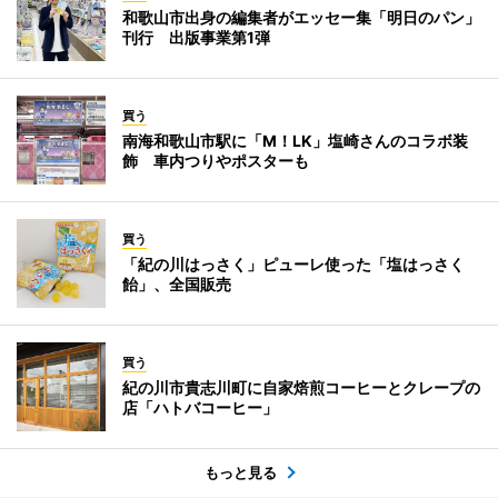
和歌山市出身の編集者がエッセー集「明日のパン」
刊行 出版事業第1弾
買う
南海和歌山市駅に「M！LK」塩崎さんのコラボ装
飾 車内つりやポスターも
買う
「紀の川はっさく」ピューレ使った「塩はっさく
飴」、全国販売
買う
紀の川市貴志川町に自家焙煎コーヒーとクレープの
店「ハトバコーヒー」
もっと見る