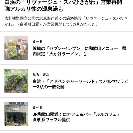
白浜の「リヴァージュ・スパひきがわ」営業再開
強アルカリ性の源泉湯も
吉野熊野国立公園の志原海岸近くの温浴施設「リヴァージュ・スパひき
がわ」（白浜町日置）が営業再開して3カ月がたった。
食べる
近畿の「セブン-イレブン」に和歌山メニュー 県
内限定「天かけラーメン」も
見る・遊ぶ
白浜・「アドベンチャーワールド」でパルマワラビ
ー3頭の一般公開
食べる
JR和歌山駅近くにカフェ＆バー「ルルカフェ」
食事系ワッフル提供