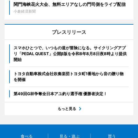
関門海峡花火大会、無料エリアなしの門司側をライブ配信
小倉経済新聞
プレスリリース
スマホひとつで、いつもの道が冒険になる。サイクリングアプ
リ「PEDAL QUEST」公開β版を令和8年8月8日夜8時より提供
開始
トヨタ自動車株式会社吹奏楽団トヨタ町1番地から音の贈り物
を開催
第49回G杯争奪全日本アユ釣り選手権 優勝者決定！
もっと見る
食べる
見る・遊ぶ
買う