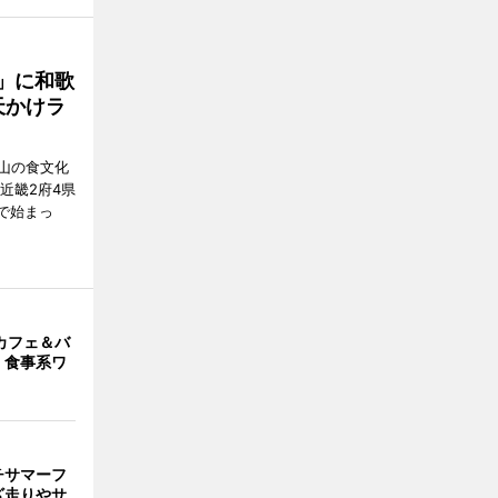
」に和歌
天かけラ
山の食文化
近畿2府4県
舗で始まっ
カフェ＆バ
 食事系ワ
チサマーフ
ざ走りやサ