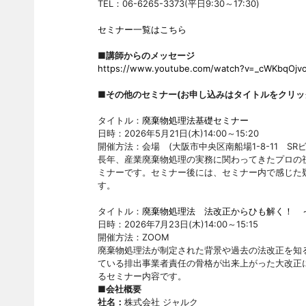
TEL：06-6265-3373(平日9:30～17:30)
セミナー一覧はこちら
■講師からのメッセージ
https://www.youtube.com/watch?v=_cWKbqOjv
■その他のセミナー(お申し込みはタイトルをクリッ
タイトル：
廃棄物処理法基礎セミナー
日時：2026年5月21日(木)14:00～15:20
開催方法：会場 (大阪市中央区南船場1-8-11 SR
長年、産業廃棄物処理の実務に関わってきたプロの
ミナーです。セミナー後には、セミナー内で感じた
す。
タイトル：
廃棄物処理法 法改正からひも解く！ 
日時：2026年7月23日(木)14:00～15:15
開催方法：ZOOM
廃棄物処理法が制定された背景や過去の法改正を知
ている排出事業者責任の骨格が出来上がった大改正
るセミナー内容です。
■会社概要
社名：
株式会社 ジャルク