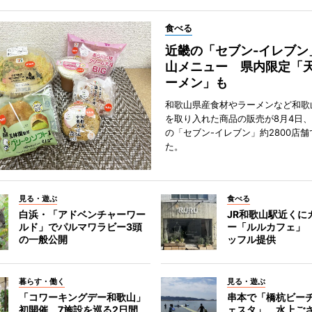
食べる
近畿の「セブン-イレブン
山メニュー 県内限定「
ーメン」も
和歌山県産食材やラーメンなど和歌
を取り入れた商品の販売が8月4日、
の「セブン-イレブン」約2800店
た。
見る・遊ぶ
食べる
白浜・「アドベンチャーワー
JR和歌山駅近くに
ルド」でパルマワラビー3頭
ー「ルルカフェ」
の一般公開
ッフル提供
暮らす・働く
見る・遊ぶ
「コワーキングデー和歌山」
串本で「橋杭ビー
初開催 7施設を巡る2日間
ェスタ」 水上ご