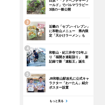
白浜・「アドベンチャーワ
ールド」でパルマワラビー
3頭の一般公開
近畿の「セブン-イレブン」
に和歌山メニュー 県内限
定「天かけラーメン」も
和歌山・紀三井寺で2年ぶ
り「福開き速駈詣り」 新
記録で新「速駈王」誕生
JR和歌山駅改札に公式キャ
ラクター「わーたん」紹介
ポスター設置
もっと見る