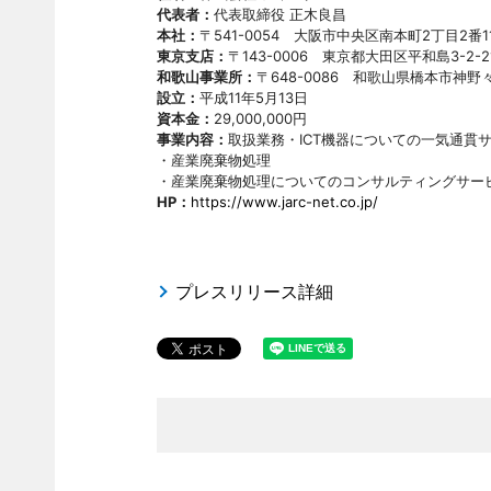
代表者：
代表取締役 正木良昌
本社：
〒541-0054 大阪市中央区南本町2丁目2番
東京支店：
〒143-0006 東京都大田区平和島3-2-
和歌山事業所：
〒648-0086 和歌山県橋本市神野々2
設立：
平成11年5月13日
資本金：
29,000,000円
事業内容：
取扱業務・ICT機器についての一気通貫
・産業廃棄物処理
・産業廃棄物処理についてのコンサルティングサー
HP：
https://www.jarc-net.co.jp/
プレスリリース詳細