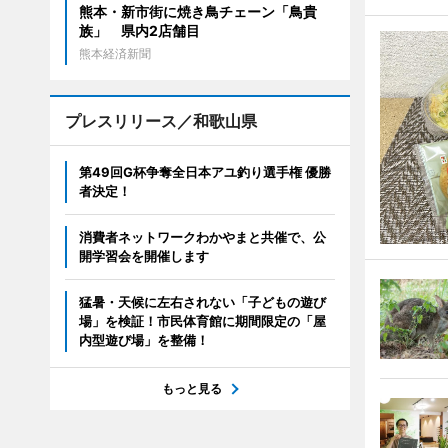
熊本・新市街に焼き鳥チェーン「鳥貴
族」 県内2店舗目
熊本経済新聞
プレスリリース／和歌山県
第49回G杯争奪全日本アユ釣り選手権 優勝
者決定！
消費者ネットワークわかやまと共催で、公
開学習会を開催します
猛暑・天候に左右されない「子どもの遊び
場」を検証！市民体育館に期間限定の「屋
内型遊び場」を整備！
もっと見る