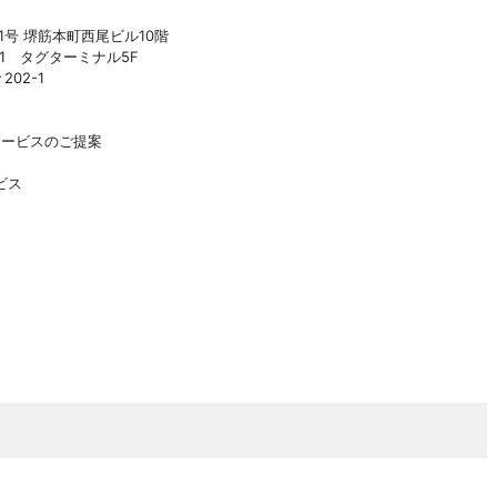
11号 堺筋本町西尾ビル10階
21 タグターミナル5F
02-1
サービスのご提案
ビス