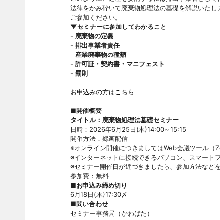
法律をかみ砕いて廃棄物処理法の基礎を解説いたし
ご参加ください。
▼セミナーに参加してわかること
-
廃棄物の定義
-
排出事業者責任
-
産業廃棄物の種類
-
許可証・契約書・マニフェスト
-
罰則
お申込みの方はこちら
■開催概要
タイトル：廃棄物処理法基礎セミナー
日時：2026年6月25日(木)14:00～15:15
開催方法：録画配信
※オンライン開催につきましてはWeb会議ツール（Z
※インターネットに接続できるパソコン、スマート
※セミナー開催日が近づきましたら、参加方法など
参加費：無料
■お申込み締め切り
6月18日(木)17:30〆
■問い合わせ
セミナー事務局（かわばた）