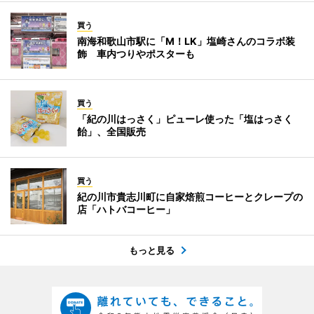
買う
南海和歌山市駅に「M！LK」塩崎さんのコラボ装
飾 車内つりやポスターも
買う
「紀の川はっさく」ピューレ使った「塩はっさく
飴」、全国販売
買う
紀の川市貴志川町に自家焙煎コーヒーとクレープの
店「ハトバコーヒー」
もっと見る