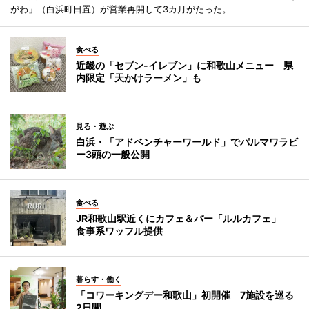
がわ」（白浜町日置）が営業再開して3カ月がたった。
食べる
近畿の「セブン-イレブン」に和歌山メニュー 県
内限定「天かけラーメン」も
見る・遊ぶ
白浜・「アドベンチャーワールド」でパルマワラビ
ー3頭の一般公開
食べる
JR和歌山駅近くにカフェ＆バー「ルルカフェ」
食事系ワッフル提供
暮らす・働く
「コワーキングデー和歌山」初開催 7施設を巡る
2日間