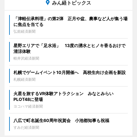
みん経トピックス
「津軽伝承料理」の第2弾 正月や盆、農事など人が集う場
に焦点を当てる
弘前経済新聞
星野エリアで「足水浴」 13度の湧水とヒノキ香るおけで
清涼体験
軽井沢経済新聞
札幌でゲームイベント10月開催へ 高校生向け企画を新設
札幌経済新聞
火星を旅するVR体験アトラクション みなとみらい
PLOT48に登場
ヨコハマ経済新聞
八広で町名誕生60周年祝賀会 小池都知事も祝福
すみだ経済新聞