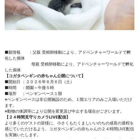
■親情報 ：父親 受精卵移動により、アドベンチャーワールドで孵
化した個体
母親 受精卵移動により、アドベンチャーワールドで孵化
した個体
【コガタペンギンの赤ちゃん公開について】
■開始日 ：２０２６年６月６日（土）
■時間 ：開園～午後５時
■場所 ：ペンギンベース１階
※ペンギンベースは非公開施設のため、１階エリアのみご入場いただけ
ます。
※動物の体調等により公開を変更及び中止する場合がございます。
【２４時間見守りカメラLIVE配信】
より多くのゲストの皆様に、小さくもたくましいいのちの成長の過程を
感じていただけるよう、コガタペンギンの赤ちゃんの２４時間LIVE配信
を実施いたします。