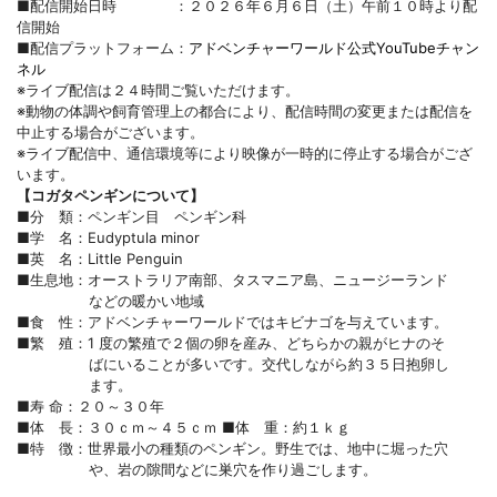
■配信開始日時 ：２０２６年６月６日（土）午前１０時より配
信開始
■配信プラットフォーム：
アドベンチャーワールド公式YouTubeチャン
ネル
※ライブ配信は２４時間ご覧いただけます。
※動物の体調や飼育管理上の都合により、配信時間の変更または配信を
中止する場合がございます。
※ライブ配信中、通信環境等により映像が一時的に停止する場合がござ
います。
【コガタペンギンについて】
■分 類：ペンギン目 ペンギン科
■学 名：Eudyptula minor
■英 名：Little Penguin
■生息地：オーストラリア南部、タスマニア島、ニュージーランド
などの暖かい地域
■食 性：アドベンチャーワールドではキビナゴを与えています。
■繁 殖：1 度の繁殖で２個の卵を産み、どちらかの親がヒナのそ
ばにいることが多いです。交代しながら約３５日抱卵し
ます。
■寿 命：２０～３０年
■体 長：３０ｃｍ～４５ｃｍ ■体 重：約１ｋｇ
■特 徴：世界最小の種類のペンギン。野生では、地中に堀った穴
や、岩の隙間などに巣穴を作り過ごします。