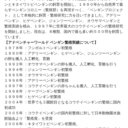
ンとキタイワトビペンギンの飼育を開始し、１９９０年から自然界で暮
らすペンギンコロニー（繁殖群）を再現すべく、「ペンギンプロジェク
ト」 として本格的に飼育・繁殖研究に力を注いできました。アデリー
ペンギン、ヒゲペンギン、ジェンツーペンギン、 オウサマペンギンと
繁殖実績を積み、１９９７年に世界最大のコウテイペンギンの繁殖研究
を開始しました。現在は、８種類、国内で最も多い約５００羽を飼育し
ています。
【アドベンチャーワールド ペンギン繁殖実績について】
１９７８年 ：フンボルトペンギン初繁殖
１９９０年 ：アデリーペンギン、ヒゲペンギン、ジェンツーペンギン
の卵を搬入 人工孵化、育雛
１９９２年 ：オウサマペンギンの卵を搬入。人工孵化、育雛を行う
１９９４年 ：ジェンツーペンギン初繁殖
１９９５年 ：オウサマペンギン初繁殖
１９９６年 ：アデリーペンギン初繁殖
１９９７年 ：コウテイペンギンの赤ちゃんを搬入、人工育雛を行う
１９９８年 ：ケープペンギン初繁殖
１９９９年 ：ヒゲペンギン初繁殖
２００４年 ：世界でも２園館目となるコウテイペンギンの繁殖に国内
初成功
２００５年 ：コウテイペンギンの国内初繁殖に対して日本動物園水族
館協会より「繁殖賞」を受賞
２００６年 ：キタイワトビペンギン初繁殖。