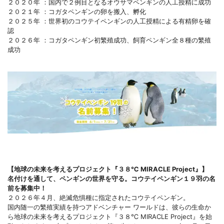
２０２０年 ：国内で２例目となるオウサマペンギンの人工授精に成功
２０２１年 ：コガタペンギンの卵を搬入、孵化
２０２５年 ：世界初のコウテイペンギンの人工授精による有精卵を確
認
２０２６年 ：コガタペンギン初繁殖成功、飼育ペンギン全８種の繁殖
成功
【地球の未来を考えるプロジェクト『３８℃ MIRACLE Project』】
名付けを通して、ペンギンの世界を守る。コウテイペンギン１９羽の名
前を募集中！
２０２６年４月、絶滅危惧種に指定されたコウテイペンギン。
国内随一の繁殖実績を持つアドベンチャー ワールドは、彼らの生命か
ら地球の未来を考えるプロジェクト『３８℃ MIRACLE Project』を始