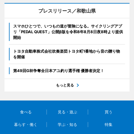
プレスリリース／和歌山県
スマホひとつで、いつもの道が冒険になる。サイクリングアプ
リ「PEDAL QUEST」公開β版を令和8年8月8日夜8時より提供
開始
トヨタ自動車株式会社吹奏楽団トヨタ町1番地から音の贈り物
を開催
第49回G杯争奪全日本アユ釣り選手権 優勝者決定！
もっと見る
食べる
見る・遊ぶ
買う
暮らす・働く
学ぶ・知る
特集