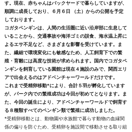
す。現在、赤ちゃんはバックヤードで暮らしていますが、
順調に成長しており、６月６日 （土）からの公開を予定
しております。
コガタペンギンは、人間の生活圏に近い沿岸部に生息して
いることから、交通事故や海洋ゴミの誤食、海水温上昇に
よるエサ不足など、さまざまな影響を受けています。ま
た、繊細で環境変化にも敏感なため、人工飼育下での繁
殖・育雛には高度な技術が求められます。国内でコガタペ
ンギンを飼育している園館は現在４施設のみで、関西エリ
アで出会えるのはアドベンチャーワールドだけです。
これまで受精卵移動*により、合計５羽が孵化しています
が、パーク内での繁殖成功は今回が初めてとなります。ま
た、今回の誕生により、アドベンチャーワールドで飼育す
る８種類すべてのペンギン類で繁殖に成功しました。
*受精卵移動とは、動物園や水族館で暮らす動物の血縁関
係の偏りを防ぐため、受精卵を施設間で移動させる取り組