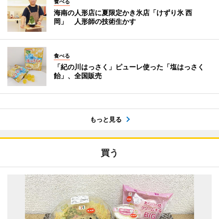
食べる
海南の人形店に夏限定かき氷店「けずり氷 西
岡」 人形師の技術生かす
食べる
「紀の川はっさく」ピューレ使った「塩はっさく
飴」、全国販売
もっと見る
買う