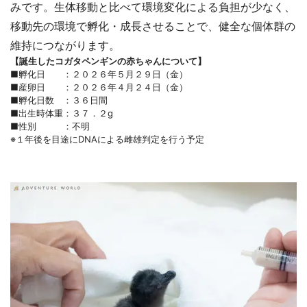
みです。生体移動と比べて環境変化による負担が少なく、
移動先の環境で孵化・成長させることで、健全な個体群の
維持につながります。
【誕生したコガタペンギンの赤ちゃんについて】
■孵化日 ：２０２６年５月２９日（金）
■産卵日 ：２０２６年４月２４日（金）
■孵化日数 ：３６日間
■出生時体重：３７．２g
■性別 ：不明
※１年後を目途にDNAによる雌雄判定を行う予定