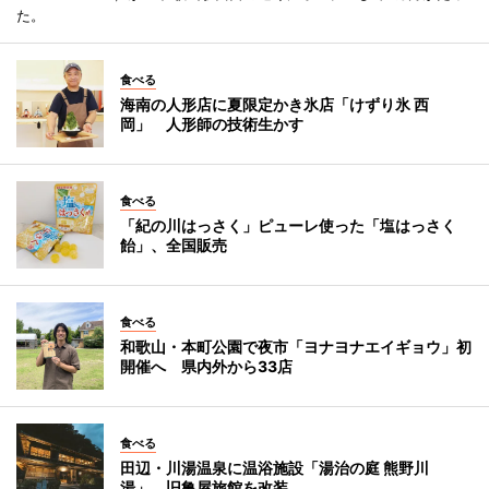
た。
食べる
海南の人形店に夏限定かき氷店「けずり氷 西
岡」 人形師の技術生かす
食べる
「紀の川はっさく」ピューレ使った「塩はっさく
飴」、全国販売
食べる
和歌山・本町公園で夜市「ヨナヨナエイギョウ」初
開催へ 県内外から33店
食べる
田辺・川湯温泉に温浴施設「湯治の庭 熊野川
湯」 旧亀屋旅館を改装