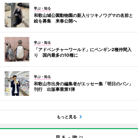
学ぶ・知る
和歌山城公園動物園の新入りツキノワグマの名前と
絵を募集 来春公開へ
学ぶ・知る
「アドベンチャーワールド」にペンギン2種仲間入
り 国内最多の10種に
学ぶ・知る
和歌山市出身の編集者がエッセー集「明日のパン」
刊行 出版事業第1弾
もっと見る
見る・遊ぶ