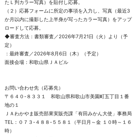
たＬ判カラー写真）を貼付し応募。
（２）応募フォームに所定の事項を入力し、写真（最近3
か月以内に撮影した上半身が写ったカラー写真）をアップ
ロードして応募。
◆審査方法：書類審査／2026年7月21日（火）より（予
定）
：最終審査／2026年8月6日（木）（予定）
面接会場：和歌山県ＪＡビル
お問い合わせ先（応募先）
〒６４０-８３３１ 和歌山県和歌山市美園町五丁目１番
地の１
ＪＡわかやま販売部果実販売課「有田みかん大使」事務局
TEL：０７３-４８８-５５８１（平日月～金 １０時～１６
時）