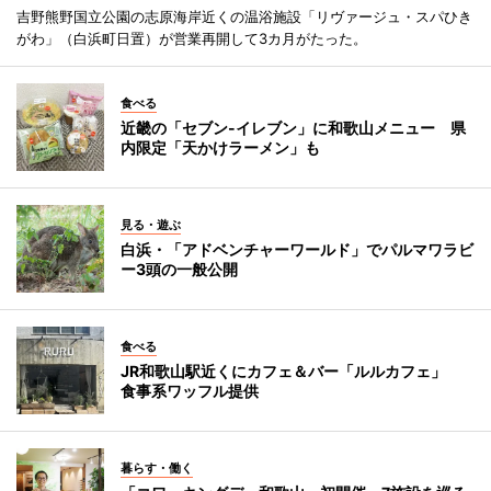
吉野熊野国立公園の志原海岸近くの温浴施設「リヴァージュ・スパひき
がわ」（白浜町日置）が営業再開して3カ月がたった。
食べる
近畿の「セブン-イレブン」に和歌山メニュー 県
内限定「天かけラーメン」も
見る・遊ぶ
白浜・「アドベンチャーワールド」でパルマワラビ
ー3頭の一般公開
食べる
JR和歌山駅近くにカフェ＆バー「ルルカフェ」
食事系ワッフル提供
暮らす・働く