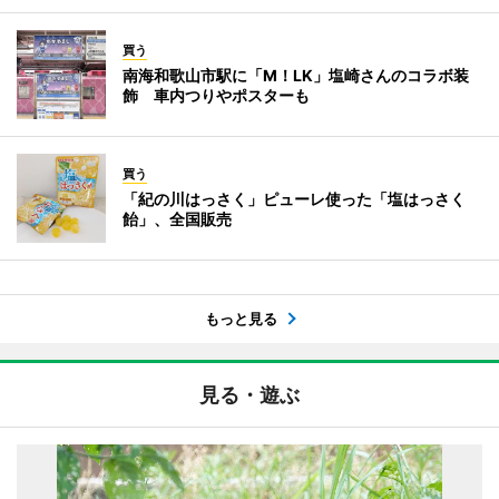
買う
南海和歌山市駅に「M！LK」塩崎さんのコラボ装
飾 車内つりやポスターも
買う
「紀の川はっさく」ピューレ使った「塩はっさく
飴」、全国販売
もっと見る
見る・遊ぶ