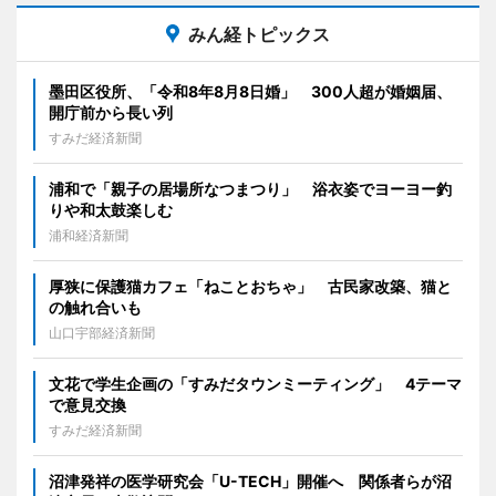
みん経トピックス
墨田区役所、「令和8年8月8日婚」 300人超が婚姻届、
開庁前から長い列
すみだ経済新聞
浦和で「親子の居場所なつまつり」 浴衣姿でヨーヨー釣
りや和太鼓楽しむ
浦和経済新聞
厚狭に保護猫カフェ「ねことおちゃ」 古民家改築、猫と
の触れ合いも
山口宇部経済新聞
文花で学生企画の「すみだタウンミーティング」 4テーマ
で意見交換
すみだ経済新聞
沼津発祥の医学研究会「U-TECH」開催へ 関係者らが沼