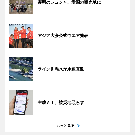
復興のシュシャ、愛国の観光地に
アジア大会公式ウエア発表
ライン川渇水が水運直撃
生成ＡＩ、被災地照らす
もっと見る