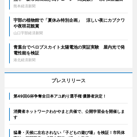
熊本経済新聞
宇部の植物館で「夏休み特別企画」 涼しい夜にカブクワ
や夜咲花観賞
山口宇部経済新聞
青葉台でペロブスカイト太陽電池の実証実験 屋内光で発
電性能を検証
港北経済新聞
プレスリリース
第49回G杯争奪全日本アユ釣り選手権 優勝者決定！
消費者ネットワークわかやまと共催で、公開学習会を開催しま
す
猛暑・天候に左右されない「子どもの遊び場」を検証！市民体