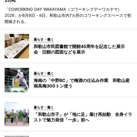
「COWORKING DAY WAKAYAMA（コワーキングデーワカヤマ）
2026」が8月8日・9日、和歌山市内7カ所のコワーキングスペースで初
開催される。
暮らす・働く
和歌山市民図書館で開館45周年を記念した展示
会 旧館の図面などを展示
暮らす・働く
海南の「中野BC」で梅酒の仕込み作業 和歌山産
南高梅300トン使う
暮らす・働く
「和歌山市子」が「地に足」着け再始動 全身イラ
ストで魅力発信「一歩」前へ