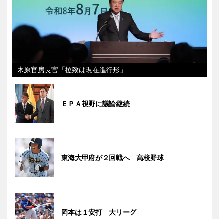
木原官房長官「拉致は現在進行形」
ＥＰＡ視野に議論継続
東海大甲府が２回戦へ 高校野球
岡本は１安打 大リーグ