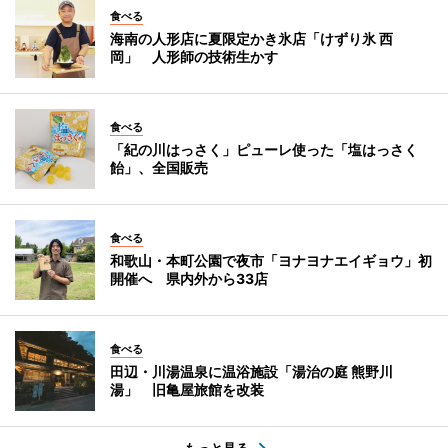
食べる
海南の人形店に夏限定かき氷店「けずり氷 西
岡」 人形師の技術生かす
食べる
「紀の川はっさく」ピューレ使った「塩はっさく
飴」、全国販売
食べる
和歌山・本町公園で夜市「ヨナヨナエイギョウ」初
開催へ 県内外から33店
食べる
田辺・川湯温泉に温浴施設「湯治の庭 熊野川
湯」 旧亀屋旅館を改装