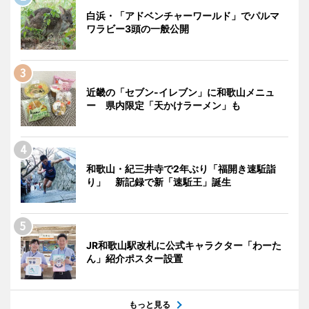
白浜・「アドベンチャーワールド」でパルマ
ワラビー3頭の一般公開
近畿の「セブン-イレブン」に和歌山メニュ
ー 県内限定「天かけラーメン」も
和歌山・紀三井寺で2年ぶり「福開き速駈詣
り」 新記録で新「速駈王」誕生
JR和歌山駅改札に公式キャラクター「わーた
ん」紹介ポスター設置
もっと見る