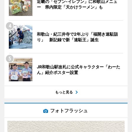
近畿の「セブン-イレブン」に和歌山メニュ
ー 県内限定「天かけラーメン」も
和歌山・紀三井寺で2年ぶり「福開き速駈詣
り」 新記録で新「速駈王」誕生
JR和歌山駅改札に公式キャラクター「わーた
ん」紹介ポスター設置
もっと見る
フォトフラッシュ