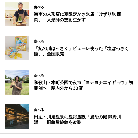
食べる
海南の人形店に夏限定かき氷店「けずり氷 西
岡」 人形師の技術生かす
食べる
「紀の川はっさく」ピューレ使った「塩はっさく
飴」、全国販売
食べる
和歌山・本町公園で夜市「ヨナヨナエイギョウ」初
開催へ 県内外から33店
食べる
田辺・川湯温泉に温浴施設「湯治の庭 熊野川
湯」 旧亀屋旅館を改装