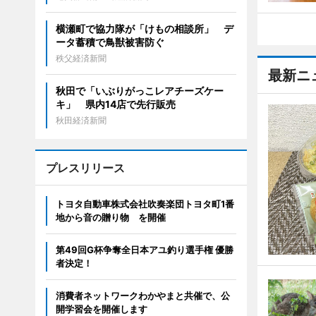
横瀬町で協力隊が「けもの相談所」 デ
ータ蓄積で鳥獣被害防ぐ
秩父経済新聞
最新ニ
秋田で「いぶりがっこレアチーズケー
キ」 県内14店で先行販売
秋田経済新聞
プレスリリース
トヨタ自動車株式会社吹奏楽団トヨタ町1番
地から音の贈り物 を開催
第49回G杯争奪全日本アユ釣り選手権 優勝
者決定！
消費者ネットワークわかやまと共催で、公
開学習会を開催します