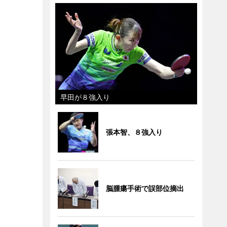
早田が８強入り
張本智、８強入り
脳腫瘍手術で誤部位摘出