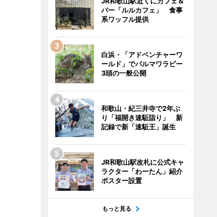
JR和歌山駅近くにカフェ＆
バー「ルルカフェ」 食事
系ワッフル提供
白浜・「アドベンチャーワ
ールド」でパルマワラビー
3頭の一般公開
和歌山・紀三井寺で2年ぶ
り「福開き速駈詣り」 新
記録で新「速駈王」誕生
JR和歌山駅改札に公式キャ
ラクター「わーたん」紹介
ポスター設置
もっと見る