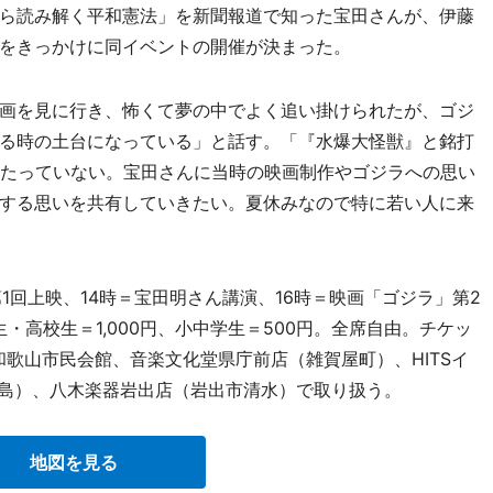
ら読み解く平和憲法」を新聞報道で知った宝田さんが、伊藤
をきっかけに同イベントの開催が決まった。
画を見に行き、怖くて夢の中でよく追い掛けられたが、ゴジ
る時の土台になっている」と話す。「『水爆大怪獣』と銘打
かたっていない。宝田さんに当時の映画制作やゴジラへの思い
する思いを共有していきたい。夏休みなので特に若い人に来
第1回上映、14時＝宝田明さん講演、16時＝映画「ゴジラ」第2
生・高校生＝1,000円、小中学生＝500円。全席自由。チケッ
歌山市民会館、音楽文化堂県庁前店（雑賀屋町）、HITSイ
」（狐島）、八木楽器岩出店（岩出市清水）で取り扱う。
地図を見る