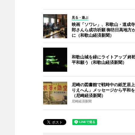
見る・遊ぶ
映画「ソワレ」、和歌山・道成寺
郎さんら成功祈願 御坊日高地方
に（和歌山経済新聞）
和歌山城を緑にライトアップ 終
平和願う（和歌山経済新聞）
尼崎の図書館で戦時中の紙芝居上
りえへん」メッセージから平和を
（尼崎経済新聞）
尼崎経済新聞