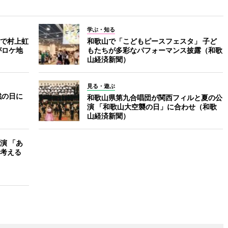
学ぶ・知る
で村上虹
和歌山で「こどもピースフェスタ」 子ど
がロケ地
もたちが多彩なパフォーマンス披露（和歌
山経済新聞）
見る・遊ぶ
戦の日に
和歌山県第九合唱団が関西フィルと夏の公
演 「和歌山大空襲の日」に合わせ（和歌
山経済新聞）
演 「あ
考える