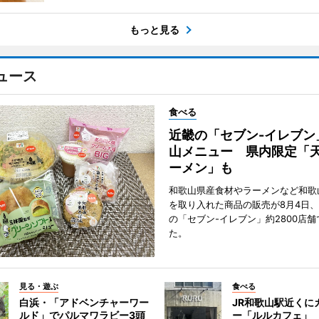
もっと見る
ュース
食べる
近畿の「セブン-イレブン
山メニュー 県内限定「
ーメン」も
和歌山県産食材やラーメンなど和歌
を取り入れた商品の販売が8月4日、
の「セブン-イレブン」約2800店
た。
見る・遊ぶ
食べる
白浜・「アドベンチャーワー
JR和歌山駅近くに
ルド」でパルマワラビー3頭
ー「ルルカフェ」