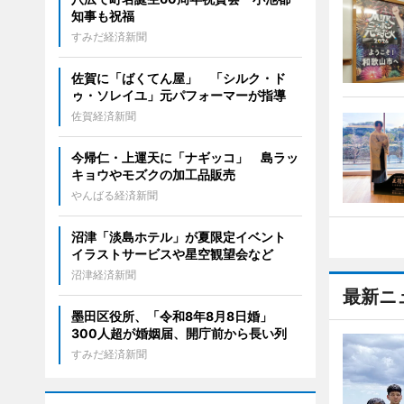
知事も祝福
すみだ経済新聞
佐賀に「ばくてん屋」 「シルク・ド
ゥ・ソレイユ」元パフォーマーが指導
佐賀経済新聞
今帰仁・上運天に「ナギッコ」 島ラッ
キョウやモズクの加工品販売
やんばる経済新聞
沼津「淡島ホテル」が夏限定イベント
イラストサービスや星空観望会など
沼津経済新聞
最新ニ
墨田区役所、「令和8年8月8日婚」
300人超が婚姻届、開庁前から長い列
すみだ経済新聞