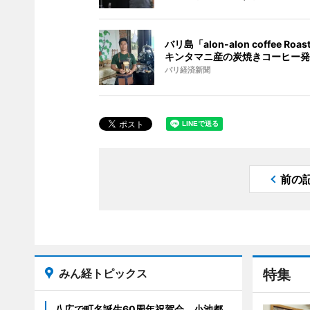
バリ島「alon-alon coffee Roas
キンタマニ産の炭焼きコーヒー発
バリ経済新聞
前の
みん経トピックス
特集
八広で町名誕生60周年祝賀会 小池都