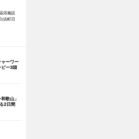
温浴施設
白浜町日
。
チャーワー
ラビー3頭
ー和歌山」
る2日間