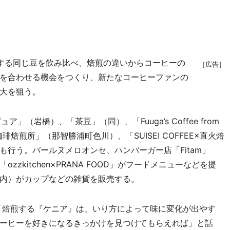
する同じ豆を飲み比べ、焙煎の違いからコーヒーの
［広告］
を合わせる機会をつくり、新たなコーヒーファンの
大を狙う。
ア」（岩橋）、「茶豆」（同）、「Fuuga’s Coffee from
庄司珈琲焙煎所」（那智勝浦町色川）、「SUISEI COFFEE×直火焙
行う。バールヌメロオンセ、ハンバーガー店「Fitam」
zkitchen×PRANA FOOD」がフードメニューなどを提
内）がカップなどの雑貨を販売する。
んは「焙煎する『ケニア』は、いり方によって味に変化が出やす
ーヒーを好きになるきっかけを見つけてもらえれば」と話