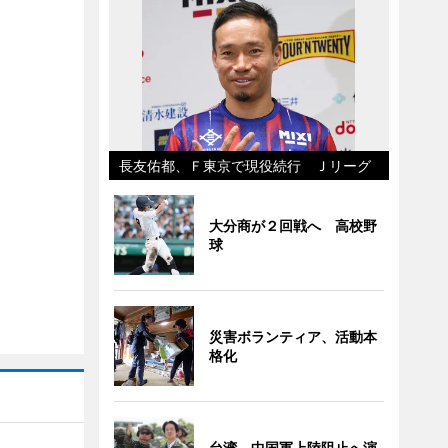
長友佑都、Ｆ東京で現役続行 Ｊリーグ
大分商が２回戦へ 高校野
球
災害ボランティア、活動本
格化
台湾、中国軍上陸阻止へ演