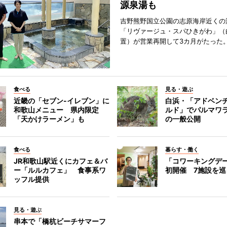
源泉湯も
吉野熊野国立公園の志原海岸近くの
「リヴァージュ・スパひきがわ」（
置）が営業再開して3カ月がたった
食べる
見る・遊ぶ
近畿の「セブン-イレブン」に
白浜・「アドベン
和歌山メニュー 県内限定
ルド」でパルマワ
「天かけラーメン」も
の一般公開
食べる
暮らす・働く
JR和歌山駅近くにカフェ＆バ
「コワーキングデ
ー「ルルカフェ」 食事系ワ
初開催 7施設を巡
ッフル提供
見る・遊ぶ
串本で「橋杭ビーチサマーフ