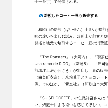
十一番丁）で開催される。
焙煎したコーヒー豆も販売する
和歌山の焙煎（ばいせん）士6人が焙煎
味の違いを楽しむ試み。焙煎士が顧客と顔
開拓と地元で焙煎するコーヒー豆の消費拡
「The Roasters」（大河内）、「喫茶ピュ
Una rama de RICO」（新通5）、「
煎珈琲工房かわさき」が出店し、豆の販売も
（由良町衣奈）、米粉菓子とチョコレート「oz
供。そのほか、「青空社」（和歌山市大河
「SUISEI COFFEE」の仁尾祥吾さ
い。焙煎士による違いを感じてほしい。コ