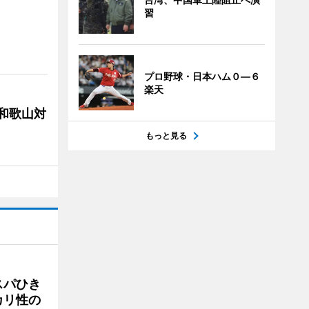
習
プロ野球・日本ハム０―６
楽天
局和歌山対
もっと見る
スパひき
カリ性の