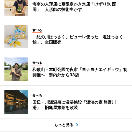
海南の人形店に夏限定かき氷店「けずり氷 西
岡」 人形師の技術生かす
食べる
「紀の川はっさく」ピューレ使った「塩はっさく
飴」、全国販売
食べる
和歌山・本町公園で夜市「ヨナヨナエイギョウ」初
開催へ 県内外から33店
食べる
田辺・川湯温泉に温浴施設「湯治の庭 熊野川
湯」 旧亀屋旅館を改装
もっと見る