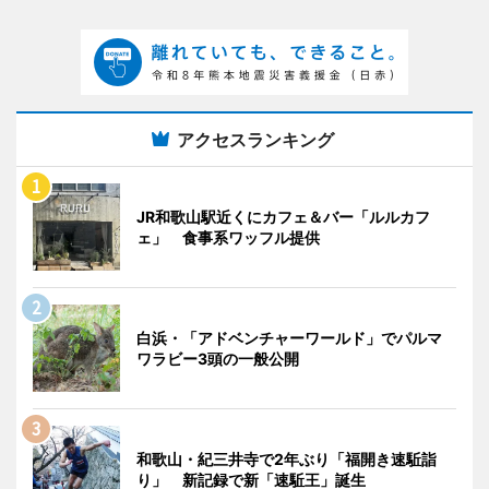
アクセスランキング
JR和歌山駅近くにカフェ＆バー「ルルカフ
ェ」 食事系ワッフル提供
白浜・「アドベンチャーワールド」でパルマ
ワラビー3頭の一般公開
和歌山・紀三井寺で2年ぶり「福開き速駈詣
り」 新記録で新「速駈王」誕生