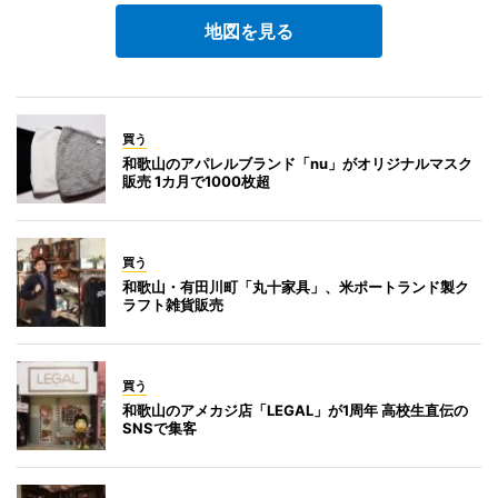
地図を見る
買う
和歌山のアパレルブランド「nu」がオリジナルマスク
販売 1カ月で1000枚超
買う
和歌山・有田川町「丸十家具」、米ポートランド製ク
ラフト雑貨販売
買う
和歌山のアメカジ店「LEGAL」が1周年 高校生直伝の
SNSで集客