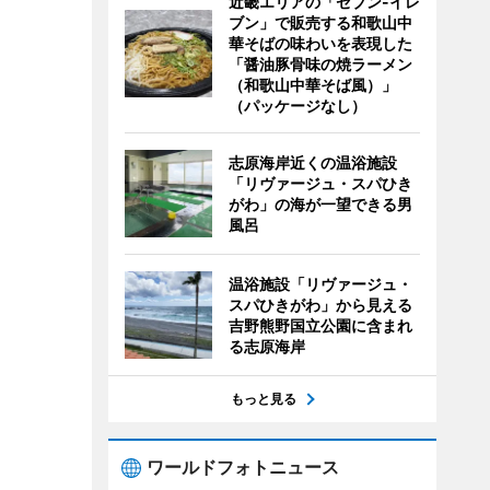
近畿エリアの「セブン-イレ
ブン」で販売する和歌山中
華そばの味わいを表現した
「醤油豚骨味の焼ラーメン
（和歌山中華そば風）」
（パッケージなし）
志原海岸近くの温浴施設
「リヴァージュ・スパひき
がわ」の海が一望できる男
風呂
温浴施設「リヴァージュ・
スパひきがわ」から見える
吉野熊野国立公園に含まれ
る志原海岸
もっと見る
ワールドフォトニュース