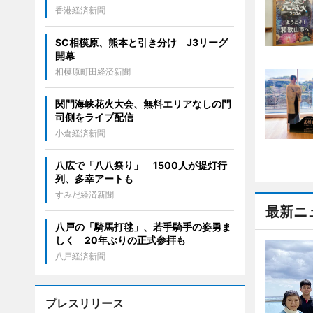
香港経済新聞
SC相模原、熊本と引き分け J3リーグ
開幕
相模原町田経済新聞
関門海峡花火大会、無料エリアなしの門
司側をライブ配信
小倉経済新聞
八広で「八八祭り」 1500人が提灯行
列、多幸アートも
すみだ経済新聞
最新ニ
八戸の「騎馬打毬」、若手騎手の姿勇ま
しく 20年ぶりの正式参拝も
八戸経済新聞
プレスリリース