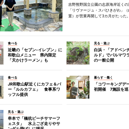
吉野熊野国立公園の志原海岸近くの
「リヴァージュ・スパひきがわ」（
置）が営業再開して3カ月がたった
食べる
見る・遊ぶ
近畿の「セブン-イレブン」に
白浜・「アドベン
和歌山メニュー 県内限定
ルド」でパルマワ
「天かけラーメン」も
の一般公開
食べる
暮らす・働く
JR和歌山駅近くにカフェ＆バ
「コワーキングデ
ー「ルルカフェ」 食事系ワ
初開催 7施設を巡
ッフル提供
見る・遊ぶ
串本で「橋杭ビーチサマーフ
ェスタ」 水上ござ走りやサ
ンダル飛ばしに喝采