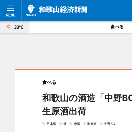
食べる
33°C
食べる
和歌山の酒造「中野B
生原酒出荷
日本酒
酒
地酒
海南市
中野BC