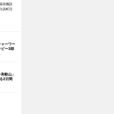
温浴施設
白浜町日
。
チャーワー
ラビー3頭
ー和歌山」
る2日間