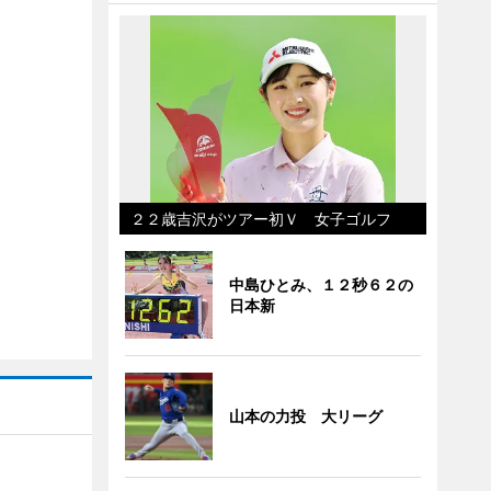
２２歳吉沢がツアー初Ｖ 女子ゴルフ
中島ひとみ、１２秒６２の
日本新
山本の力投 大リーグ