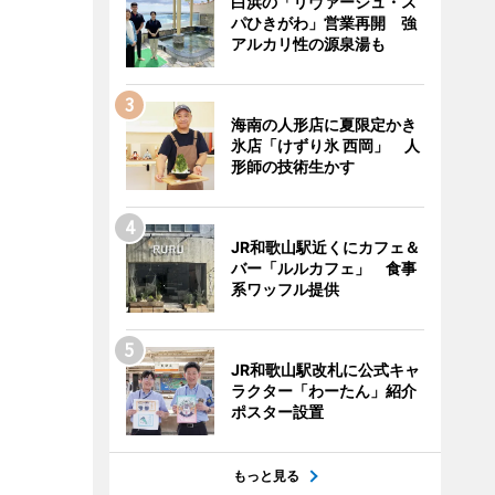
白浜の「リヴァージュ・ス
パひきがわ」営業再開 強
アルカリ性の源泉湯も
海南の人形店に夏限定かき
氷店「けずり氷 西岡」 人
形師の技術生かす
JR和歌山駅近くにカフェ＆
バー「ルルカフェ」 食事
系ワッフル提供
JR和歌山駅改札に公式キャ
ラクター「わーたん」紹介
ポスター設置
もっと見る