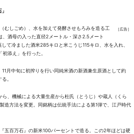
石」
（むしごめ）、水を加えて発酵させもろみを造る工
［広告］
、酒母の入った直径2メートル・深さ2.5メート
して冷ました酒米285キロと米こうじ115キロ、水を入れ、
「初添え」を行った。
、11月中旬に初搾りを行い同純米酒の新酒兼生原酒として約
する。
分から、機械による大量生産から杜氏（とうじ）や蔵人（くら
製造方法を変更。同銘柄は伝統手法による第1弾で、江戸時代
五百万石』の新米100パーセントで造る。この2年ほどは硬