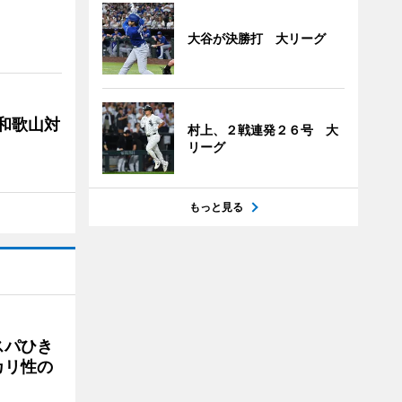
大谷が決勝打 大リーグ
局和歌山対
村上、２戦連発２６号 大
リーグ
もっと見る
スパひき
カリ性の