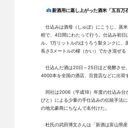
新酒用に蒸し上がった酒米「五百万
仕込みは酒母（しゅぼ）にこうじ、蒸米
程で、4日間にわたって行う。仕込み初日は
ル、1万リットルのほうろう製タンクに、蒸
長さ3メートルの櫂（かい）でかき混ぜる
仕込んだ酒は20日～25日ほど発酵させ
4000本を全国の酒店、百貨店などに出荷
同社は2006（平成18）年度の仕込み
びと）による少量の手仕込みの伝統手法に
の地元豪商にちなんで名付けた。
杜氏の武田博文さんは「新酒は富山県産『