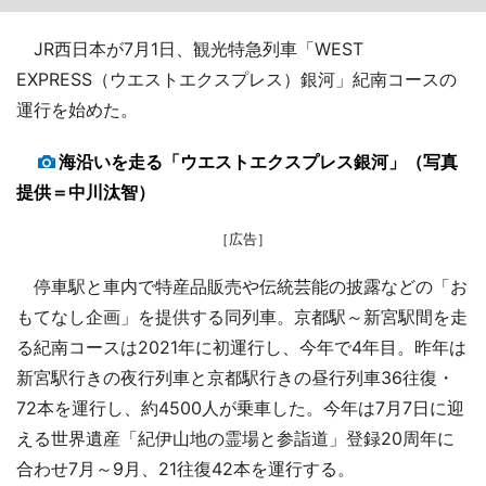
JR西日本が7月1日、観光特急列車「WEST
EXPRESS（ウエストエクスプレス）銀河」紀南コースの
運行を始めた。
海沿いを走る「ウエストエクスプレス銀河」（写真
提供＝中川汰智）
［広告］
停車駅と車内で特産品販売や伝統芸能の披露などの「お
もてなし企画」を提供する同列車。京都駅～新宮駅間を走
る紀南コースは2021年に初運行し、今年で4年目。昨年は
新宮駅行きの夜行列車と京都駅行きの昼行列車36往復・
72本を運行し、約4500人が乗車した。今年は7月7日に迎
える世界遺産「紀伊山地の霊場と参詣道」登録20周年に
合わせ7月～9月、21往復42本を運行する。