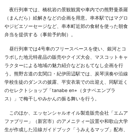
夜行列車では、橋杭岩の景観観賞や車内での熊野曼荼羅
（まんだら）絵解きなどの企画を用意。串本駅ではマグロ
やジビエソーセージなど、串本町近郊の食材を使った朝食
弁当を提供する（事前予約制）。
昼行列車では4号車のフリースペースを使い、銀河とコ
ラボした地元特産品の販売やクイズ大会、マスコットキャ
ラクターによる地域の魅力紹介などおもてなし企画を行
う。熊野古道の玄関口・紀伊田辺駅では、炭琴演奏や沿線
学校生徒のダンスの披露、平安衣装での出迎え、同駅近く
のセレクトショップ「tanabe en+（タナベエンプラ
ス）」で梅干しやみかんの振る舞いを行う。
このほか、エッセンシャルオイル製造販売会社「エムア
ファブリー」（新宮市）のアメニティー設置や和歌山大学
生が作成した沿線ガイドブック「うみえるマップ」配布、