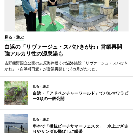
見る・遊ぶ
白浜の「リヴァージュ・スパひきがわ」営業再開
強アルカリ性の源泉湯も
吉野熊野国立公園の志原海岸近くの温浴施設「リヴァージュ・スパひき
がわ」（白浜町日置）が営業再開して3カ月がたった。
見る・遊ぶ
白浜・「アドベンチャーワールド」でパルマワラビ
ー3頭の一般公開
見る・遊ぶ
串本で「橋杭ビーチサマーフェスタ」 水上ござ走
りやサンダル飛ばしに喝采