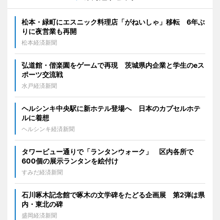
松本・緑町にエスニック料理店「がねいしゃ」移転 6年ぶ
りに夜営業も再開
松本経済新聞
弘道館・偕楽園をゲームで再現 茨城県内企業と学生のeス
ポーツ交流戦
水戸経済新聞
ヘルシンキ中央駅に新ホテル登場へ 日本のカプセルホテ
ルに着想
ヘルシンキ経済新聞
タワービュー通りで「ランタンウォーク」 区内各所で
600個の展示ランタンを絵付け
すみだ経済新聞
石川啄木記念館で啄木の文学碑をたどる企画展 第2弾は県
内・東北の碑
盛岡経済新聞