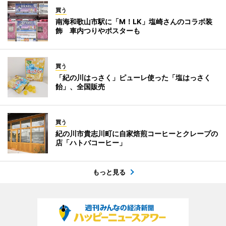
買う
南海和歌山市駅に「M！LK」塩崎さんのコラボ装
飾 車内つりやポスターも
買う
「紀の川はっさく」ピューレ使った「塩はっさく
飴」、全国販売
買う
紀の川市貴志川町に自家焙煎コーヒーとクレープの
店「ハトバコーヒー」
もっと見る