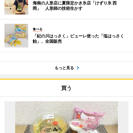
海南の人形店に夏限定かき氷店「けずり氷 西
岡」 人形師の技術生かす
食べる
「紀の川はっさく」ピューレ使った「塩はっさく
飴」、全国販売
もっと見る
買う