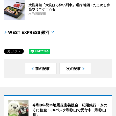
大洗発着「大洗ほろ酔い列車」運行 地酒・たこめし弁
当やミニゲームも
水戸経済新聞
WEST EXPRESS 銀河
前の記事
次の記事
令和8年熊本地震災害義援金 紀陽銀行・きの
くに信金・JAバンク和歌山で受付中（和歌山
県）