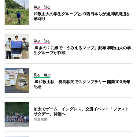
学ぶ・知る
和歌山大の学生グループとJR西日本らが湯川駅周辺を
草刈り
学ぶ・知る
JRきのくに線で「うみえるマップ」配布 和歌山大の学
生グループが作成
見る・遊ぶ
JR和歌山駅－箕島駅間でスタンプラリー 開業100周年
記念
加太でゲーム「イングレス」交流イベント「ファスト
サタデー」開催へ
関連画像