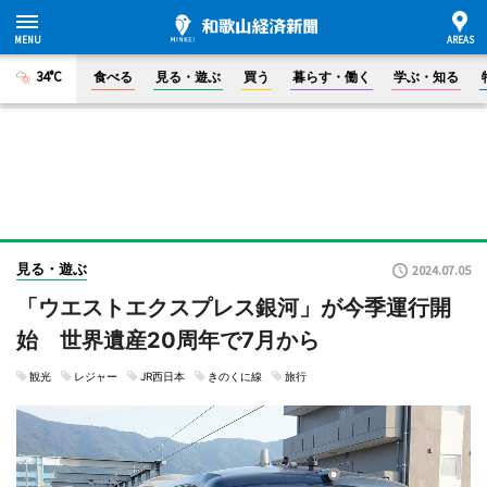
34°C
食べる
見る・遊ぶ
買う
暮らす・働く
学ぶ・知る
見る・遊ぶ
2024.07.05
「ウエストエクスプレス銀河」が今季運行開
始 世界遺産20周年で7月から
観光
レジャー
JR西日本
きのくに線
旅行