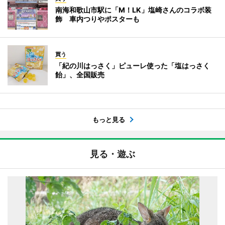
南海和歌山市駅に「M！LK」塩崎さんのコラボ装
飾 車内つりやポスターも
買う
「紀の川はっさく」ピューレ使った「塩はっさく
飴」、全国販売
もっと見る
見る・遊ぶ