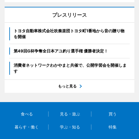
プレスリリース
トヨタ自動車株式会社吹奏楽団トヨタ町1番地から音の贈り物
を開催
第49回G杯争奪全日本アユ釣り選手権 優勝者決定！
消費者ネットワークわかやまと共催で、公開学習会を開催しま
す
もっと見る
食べる
見る・遊ぶ
買う
暮らす・働く
学ぶ・知る
特集