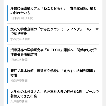
厚狭に保護猫カフェ「ねことおちゃ」 古民家改築、猫と
の触れ合いも
山口宇部経済新聞
文花で学生企画の「すみだタウンミーティング」 4テーマ
で意見交換
すみだ経済新聞
沼津発祥の医学研究会「U-TECH」開催へ 関係者らが沼
津市長を表敬訪問
沼津経済新聞
新江ノ島水族館、藤沢市立学校に「えのすい大解剖図鑑」
寄贈
湘南経済新聞
大学生の木村栞さん、八戸三社大祭の行列を2周 ゴールで
着替えてまた出発
八戸経済新聞