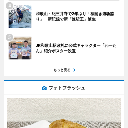
和歌山・紀三井寺で2年ぶり「福開き速駈詣
り」 新記録で新「速駈王」誕生
JR和歌山駅改札に公式キャラクター「わーた
ん」紹介ポスター設置
もっと見る
フォトフラッシュ