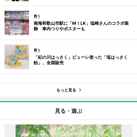
買う
南海和歌山市駅に「M！LK」塩崎さんのコラボ装
飾 車内つりやポスターも
買う
「紀の川はっさく」ピューレ使った「塩はっさく
飴」、全国販売
もっと見る
見る・遊ぶ