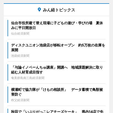
みん経トピックス
仙台市役所建て替え現場に子どもの遊び・学びの場 夏休
みに平日開放日
仙台経済新聞
ディスクユニオン池袋店が移転オープン 約5万枚の在庫を
展開
池袋経済新聞
「与論イノベーんちゅ講座」開講へ 地域課題解決に取り
組む人材育成目指す
奄美群島南三島経済新聞
横瀬町で協力隊が「けもの相談所」 データ蓄積で鳥獣被
害防ぐ
秩父経済新聞
秋田で「いぶりがっこレアチーズケーキ」 県内14店で先