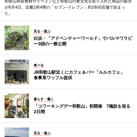
和歌山県産食材やラーメンなど和歌山の食文化を取り入れた商品の販売
が8月4日、近畿2府4県の「セブン-イレブン」約2800店舗で始まっ
た。
見る・遊ぶ
白浜・「アドベンチャーワールド」でパルマワラビ
ー3頭の一般公開
食べる
JR和歌山駅近くにカフェ＆バー「ルルカフェ」
食事系ワッフル提供
暮らす・働く
「コワーキングデー和歌山」初開催 7施設を巡る
2日間
見る・遊ぶ