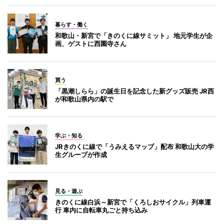
暮らす・働く
和歌山・新宮で「きのくに線サミット」 地元学生が企
画、ゲストに西園寺さん
買う
「黒潮しらら」の誕生日を記念した新グッズ販売 JR西
が和歌山県内の駅で
学ぶ・知る
JRきのくに線で「うみえるマップ」配布 和歌山大の学
生グループが作成
見る・遊ぶ
きのくに線白浜～新宮で「くろしおサイクル」列車運
行 車内に自転車丸ごと持ち込み