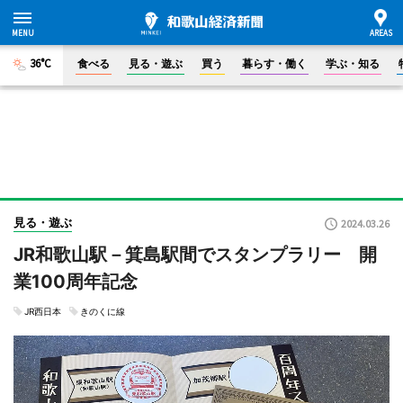
36°C
食べる
見る・遊ぶ
買う
暮らす・働く
学ぶ・知る
見る・遊ぶ
2024.03.26
JR和歌山駅－箕島駅間でスタンプラリー 開
業100周年記念
JR西日本
きのくに線