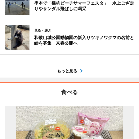
串本で「橋杭ビーチサマーフェスタ」 水上ござ走
りやサンダル飛ばしに喝采
見る・遊ぶ
和歌山城公園動物園の新入りツキノワグマの名前と
絵を募集 来春公開へ
もっと見る
食べる